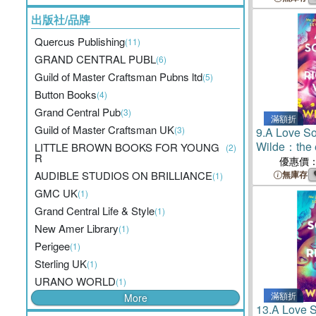
出版社/品牌
Quercus Publishing
(11)
GRAND CENTRAL PUBL
(6)
Guild of Master Craftsman Pubns ltd
(5)
Button Books
(4)
Grand Central Pub
(3)
滿額折
Guild of Master Craftsman UK
(3)
9.
A Love So
Wilde：the 
LITTLE BROWN BOOKS FOR YOUNG
(2)
R
from the au
優惠價
in June
AUDIBLE STUDIOS ON BRILLIANCE
無庫存
(1)
GMC UK
(1)
Grand Central Life & Style
(1)
New Amer Library
(1)
Perigee
(1)
Sterling UK
(1)
URANO WORLD
(1)
滿額折
More
13.
A Love S