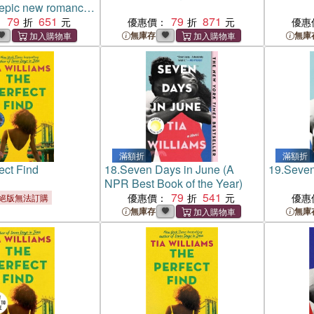
epic new romance
thor of Seven Days
79
651
79
871
：
優惠價：
優惠
無庫存
無庫
滿額折
滿額折
ect Find
18.
Seven Days in June (A
19.
Seven
NPR Best Book of the Year)
79
541
優惠價：
優惠
絕版無法訂購
無庫存
無庫