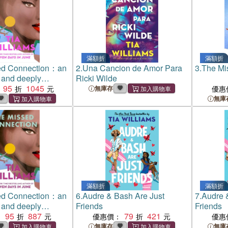
滿額折
滿額折
ed Connection：an
2.
Una Cancion de Amor Para
3.
The Mi
 and deeply
Ricki Wilde
e story from the
95
1045
無庫存
優惠
author
無庫
滿額折
滿額折
ed Connection：an
6.
Audre & Bash Are Just
7.
Audre 
 and deeply
Friends
Friends
e story from the
95
887
79
421
：
優惠價：
優惠
author
無庫存
無庫