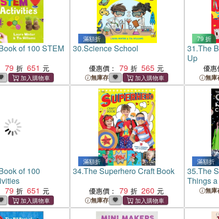
滿額折
79 折
 Book of 100 STEM
30.
Science School
31.
The B
Up
79
651
79
565
：
優惠價：
優惠
無庫存
無庫
滿額折
滿額折
Book of 100
34.
The Superhero Craft Book
35.
The S
vities
Things a
79
651
79
260
Without!
：
優惠價：
無庫
無庫存