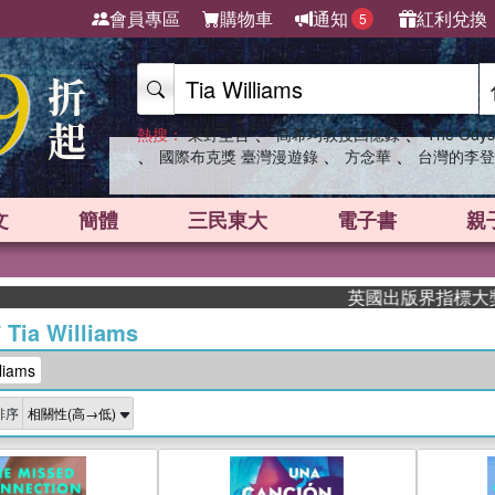
會員專區
購物車
通知
紅利兌換
5
、
、
熱搜：
東野圭吾
高希均教授回憶錄
The Odys
、
、
、
國際布克獎 臺灣漫遊錄
方念華
台灣的李登
文
簡體
三民東大
電子書
親
英國出版界指標大獎肯定！A.F
/
Tia Williams
liams
排序