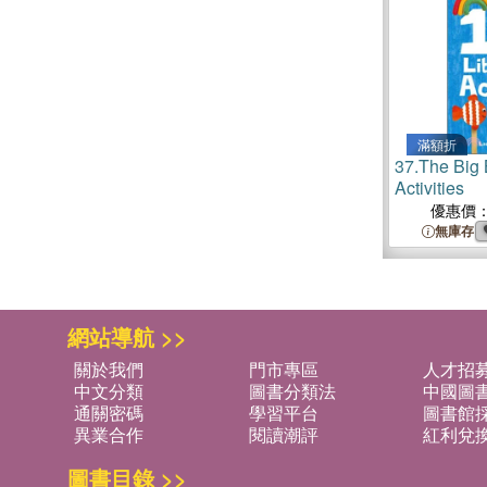
滿額折
37.
The Big 
Activities
優惠價
無庫存
網站導航 >>
關於我們
門市專區
人才招
中文分類
圖書分類法
中國圖
通關密碼
學習平台
圖書館採
異業合作
閱讀潮評
紅利兌
圖書目錄 >>