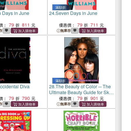
滿額折
 Days in June
24.
Seven Days in June
79
811
79
711
價：
優惠價：
存
無庫存
滿額折
ccidental Diva
28.
The Beauty of Color ─ The
Ultimate Beauty Guide for Skin
79
790
of Color
79
901
價：
優惠價：
存
無庫存