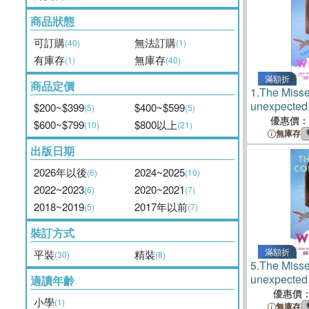
商品狀態
可訂購
無法訂購
(40)
(1)
有庫存
無庫存
(1)
(40)
滿額折
商品定價
1.
The Miss
unexpected
$200~$399
$400~$599
(5)
(5)
romantic lov
優惠價：
$600~$799
$800以上
(10)
(21)
bestselling 
無庫存
出版日期
2026年以後
2024~2025
(6)
(10)
2022~2023
2020~2021
(6)
(7)
2018~2019
2017年以前
(5)
(7)
裝訂方式
滿額折
平裝
精裝
(30)
(8)
5.
The Miss
unexpected
適讀年齡
romantic lov
優惠價
小學
(1)
bestselling 
無庫存