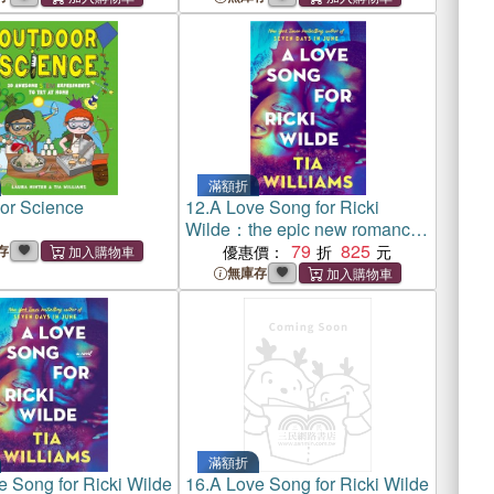
滿額折
or Science
12.
A Love Song for Ricki
Wilde：the epic new romance
from the author of Seven Days
79
825
存
優惠價：
in June
無庫存
滿額折
e Song for Ricki Wilde
16.
A Love Song for Ricki Wilde