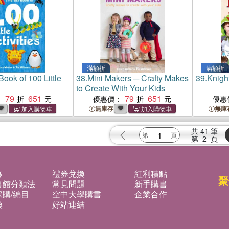
滿額折
滿額折
Book of 100 Little
38.
Mini Makers ─ Crafty Makes
39.
Knigh
to Create With Your Kids
79
651
79
651
：
優惠價：
優惠
無庫存
無庫
共
41
筆
第
2
頁
募
禮券兌換
紅利積點
聚
書館分類法
常見問題
新手購書
購/編目
空中大學購書
企業合作
換
好站連結