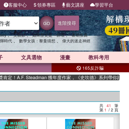
客服中心
領券專區
藝文講座
學習平台
進階搜尋
GO
、
、
、
sey
父親節
如果歷史是一群喵
暑期推薦
、
、
輝時代
數學女孩：黎曼猜想
偉大的迷走神經
子
文具選物
漫畫
教科考用
165反詐騙
. Steadman 獲年度作家，《史坎德》系列帶你踏上熱血奇幻旅
共
41
筆
第
1
/ 2
頁