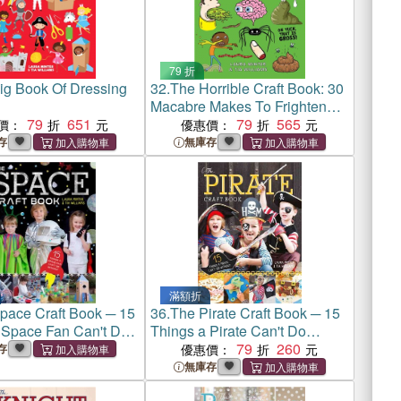
79 折
ig Book Of Dressing
32.
The Horrible Craft Book: 30
Macabre Makes To Frighten
79
651
Your Family And Freak Out
79
565
價：
優惠價：
Your Friends
存
無庫存
滿額折
pace Craft Book ─ 15
36.
The Pirate Craft Book ─ 15
 Space Fan Can't Do
Things a Pirate Can't Do
Without
79
260
存
優惠價：
無庫存