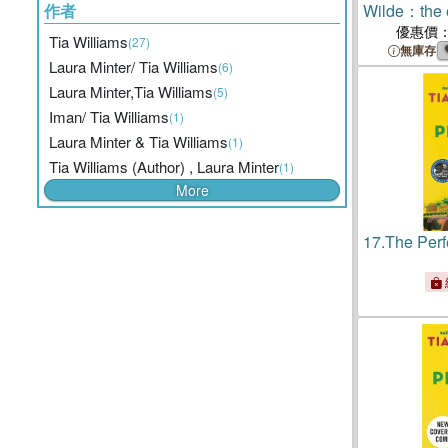
作者
Wilde：the 
from the au
優惠價
Tia Williams
(27)
in June
無庫存
Laura Minter/ Tia Williams
(6)
Laura Minter,Tia Williams
(5)
Iman/ Tia Williams
(1)
Laura Minter & Tia Williams
(1)
Tia Williams (Author) , Laura Minter
(1)
More
17.
The Perf