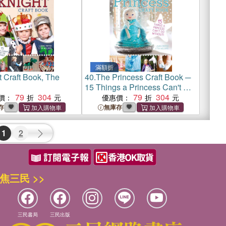
滿額折
t Craft Book, The
40.
The Princess Craft Book ─
15 Things a Princess Can't Do
79
304
Without
79
304
價：
優惠價：
存
無庫存
1
2
焦三民 >>
三民書局
三民出版