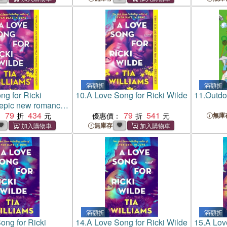
滿額折
滿額折
ng for Ricki
10.
A Love Song for Ricki Wilde
11.
Outdo
epic new romance
thor of Seven Days
79
434
79
541
：
優惠價：
無庫
無庫存
滿額折
滿額折
ong for Ricki
14.
A Love Song for Ricki Wilde
15.
A Lov