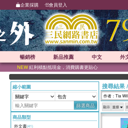
企業採購
會員登入
暢銷榜
新品
推薦
中文
外
NEW
紅利積點抵現金，消費購書更貼心
搜尋結果
縮小範圍
作者：Tia Wil
篩選商品
顯示
商品類型
外文書
(41)