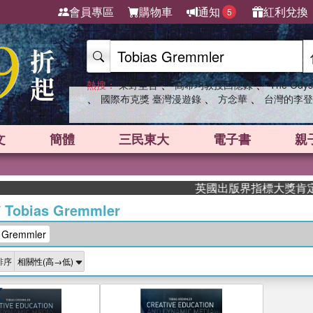
會員專區
購物車
通知
紅利兌換
5
、
、
熱搜：
東野圭吾
高希均教授回憶錄
The Odys
、
、
、
國際布克獎 臺灣漫遊錄
方念華
台灣的李登
文
簡體
三民東大
電子書
親
英國出版界指標大獎肯定！A.
/
Tobias Gremmler
Gremmler
排序