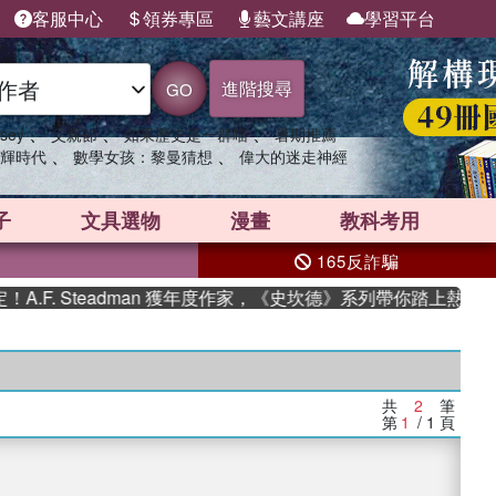
客服中心
領券專區
藝文講座
學習平台
進階搜尋
GO
、
、
、
sey
父親節
如果歷史是一群喵
暑期推薦
、
、
輝時代
數學女孩：黎曼猜想
偉大的迷走神經
子
文具選物
漫畫
教科考用
165反詐騙
F. Steadman 獲年度作家，《史坎德》系列帶你踏上熱血奇幻
共
2
筆
第
1
/ 1
頁