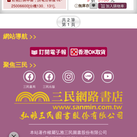
無庫存
25006600[分機130、131]。
共
2
筆
第
1
頁
網站導航 >>
聚焦三民 >>
三民書局
三民出版
本站著作權屬弘雅三民圖書股份有限公司