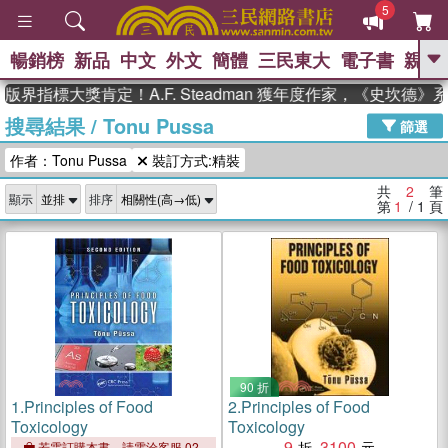
5
暢銷榜
新品
中文
外文
簡體
三民東大
電子書
親子
GO
版界指標大獎肯定！A.F. Steadman 獲年度作家，《史坎德
搜尋結果
/
Tonu Pussa
、
熱搜：
東野圭吾
高希均教授回憶錄
篩選
、
、
、
The Odyssey
父親節
如果歷
作者：Tonu Pussa
裝訂方式:精裝
、
、
史是一群喵
暑期推薦
國際布克
、
、
獎 臺灣漫遊錄
方念華
台灣的李
共
2
筆
顯示
排序
、
、
登輝時代
數學女孩：黎曼猜想
第
1
/ 1
頁
偉大的迷走神經
90 折
1.
Principles of Food
2.
Principles of Food
Toxicology
Toxicology
9
3100
若需訂購本書，請電洽客服 02-