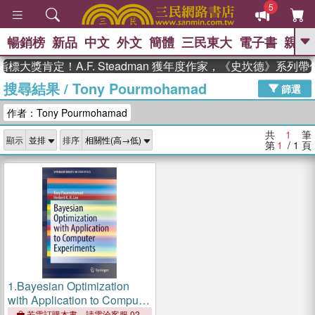
5
暢銷榜
新品
中文
外文
簡體
三民東大
電子書
親子
GO
標大獎肯定！A.F. Steadman 獲年度作家，《史坎德》系列
搜尋結果
/
Tony Pourmohamad
、
熱搜：
東野圭吾
高希均教授回憶錄
篩選
、
、
、
The Odyssey
父親節
如果歷
作者：Tony Pourmohamad
、
、
史是一群喵
暑期推薦
國際布克
、
、
獎 臺灣漫遊錄
方念華
台灣的李
共
1
筆
顯示
排序
、
、
登輝時代
數學女孩：黎曼猜想
第
1
/ 1
頁
偉大的迷走神經
1.
Bayesian Optimization
with Application to Computer
Experiments
若需訂購本書，請電洽客服 02-