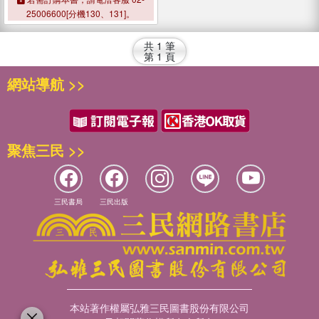
25006600[分機130、131]。
共
1
筆
第
1
頁
網站導航 >>
聚焦三民 >>
三民書局
三民出版
本站著作權屬弘雅三民圖書股份有限公司