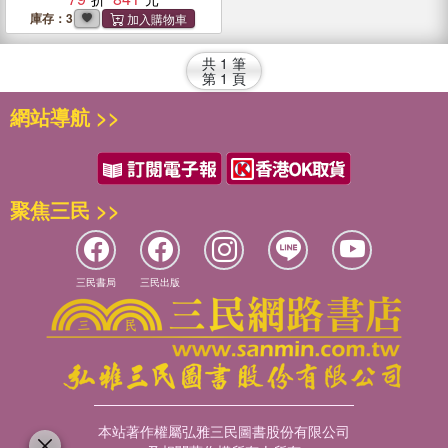
庫存：3
共
1
筆
第
1
頁
網站導航 >>
聚焦三民 >>
三民書局
三民出版
本站著作權屬弘雅三民圖書股份有限公司