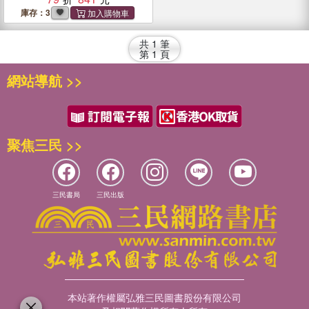
庫存：3
共
1
筆
第
1
頁
網站導航 >>
聚焦三民 >>
三民書局
三民出版
本站著作權屬弘雅三民圖書股份有限公司