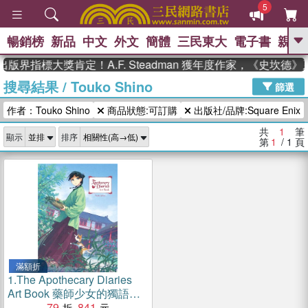
5
暢銷榜
新品
中文
外文
簡體
三民東大
電子書
親子
GO
版界指標大獎肯定！A.F. Steadman 獲年度作家，《史坎德
搜尋結果
/
Touko Shino
、
熱搜：
東野圭吾
高希均教授回憶錄
篩選
、
、
、
The Odyssey
父親節
如果歷
作者：Touko Shino
商品狀態:可訂購
出版社/品牌:Square Enix
、
、
史是一群喵
暑期推薦
國際布克
、
、
獎 臺灣漫遊錄
方念華
台灣的李
共
1
筆
顯示
排序
、
、
登輝時代
數學女孩：黎曼猜想
第
1
/ 1
頁
偉大的迷走神經
滿額折
1.
The Apothecary Diaries
Art Book 藥師少女的獨語設
定集
79
841