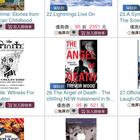
滿額折
滿額折
rime: Stories from
22.
Lightnings Live On
23.
A Sy
ican Childhood
The Sci
95
2351
Hear
優惠價：
優惠
無庫存
無庫
滿額折
ite: Witness For
26.
The Angel of Death：The
27.
Offic
ution
chilling NEW instalment in the
Laugh-Ou
gripping, addictive DCI Jack
95
521
Identity
優惠價：
無庫
Parker series…
無庫存