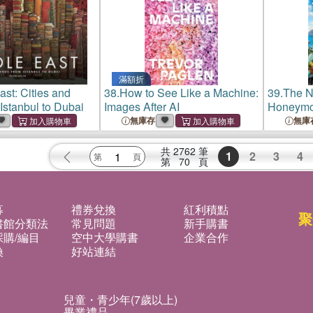
滿額折
ast: Cities and
38.
How to See Like a Machine:
39.
The N
Istanbul to Dubai
Images After AI
Honeymo
Romanti
無庫存
無庫
共
2762
筆
1
2
3
4
第
70
頁
募
禮券兌換
紅利積點
聚
書館分類法
常見問題
新手購書
購/編目
空中大學購書
企業合作
換
好站連結
兒童・青少年(7歲以上)
畢業禮品