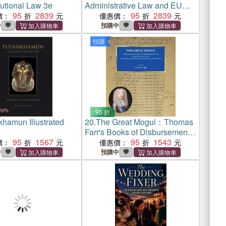
tutional Law 3e
Administrative Law and EU
95
2839
Law 6e
95
2839
價：
優惠價：
中
預購中
預購
95 折
khamun Illustrated
20.
The Great Mogul：Thomas
Farr's Books of Disbursement
95
1567
and Receipt 1676 to 1691 for
95
1543
價：
優惠價：
Henry, Second Duke of
中
預購中
Newcastle-Upon-Tyne