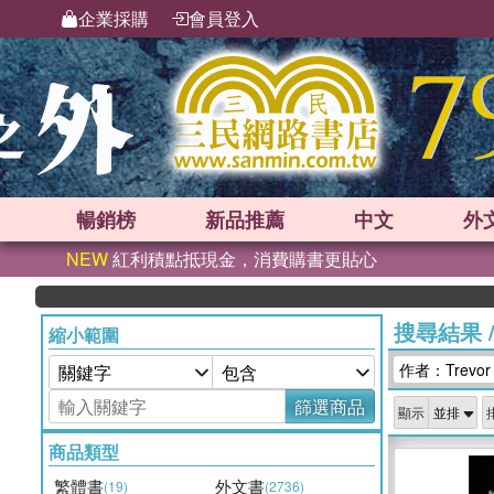
企業採購
會員登入
暢銷榜
新品
推薦
中文
外
NEW
紅利積點抵現金，消費購書更貼心
搜尋結果
縮小範圍
作者：Trevor
篩選商品
顯示
商品類型
繁體書
外文書
(19)
(2736)