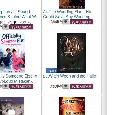
mphony of Sound：
24.
The Wedding Fixer: He
ence Behind What We
Could Save Any Wedding
79
738
Except His Own
價：
無庫存
存
滿額折
ially Someone Else: A
28.
Witch Ween and the Hallo
t-Loud Mistaken-
 Romantic Comedy
存
無庫存