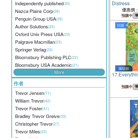
Distress
Independently published
(30)
優惠價
Nazca Plains Corp
(28)
預購中
Penguin Group USA
(26)
預購
Author Solutions
(25)
Oxford Univ Press USA
(23)
Palgrave Macmillan
(23)
Springer Verlag
(23)
Bloomsbury Publishing PLC
(22)
Bloomsbury USA Academic
(21)
滿額折
More
17.
Everythi
作者
預購中
Trevor Jensen
(71)
William Trevor
(42)
Trevor Foster
(41)
Bradley Trevor Greive
(33)
Christopher Trevor
(27)
Trevor Miles
(23)