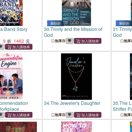
滿額折
滿額折
s Band Story
30.
Trinity and the Mission of
31.
Trinit
God
God
9
1462
：
無庫存
無庫
ommendation
34.
The Jeweler's Daughter
35.
The L
Workplace
Shifter 
-Lovers Romcom
Suspens
無庫存
無庫