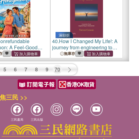
滿額折
onrefundable
40.
How I Changed My Life!: A
on: A Feel-Good
journey from engineering to
c Comedy
shamanism
存
無庫存
5
6
7
8
9
70
焦三民 >>
三民書局
三民出版