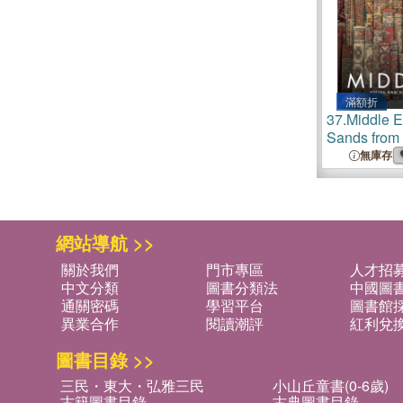
滿額折
37.
Middle E
Sands from 
無庫存
網站導航 >>
關於我們
門市專區
人才招
中文分類
圖書分類法
中國圖
通關密碼
學習平台
圖書館採
異業合作
閱讀潮評
紅利兌
圖書目錄 >>
三民・東大・弘雅三民
小山丘童書(0-6歲)
古籍圖書目錄
古典圖書目錄