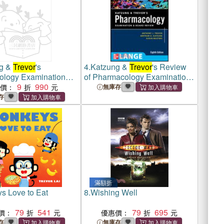
g &
Trevor
's
4.
Katzung &
Trevor
's Review
logy Examination
of Pharmacology Examination
rd Review
9
990
& Board Review(IE)
惠價：
無庫存
存
滿額折
s Love to Eat
8.
Wishing Well
79
541
79
695
價：
優惠價：
存
無庫存