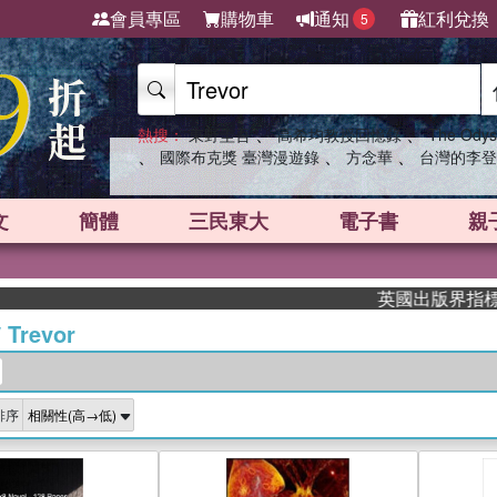
會員專區
購物車
通知
紅利兌換
5
、
、
熱搜：
東野圭吾
高希均教授回憶錄
The Odys
、
、
、
國際布克獎 臺灣漫遊錄
方念華
台灣的李登
文
簡體
三民東大
電子書
親
英國出版界指標大獎肯定！A
/
Trevor
排序