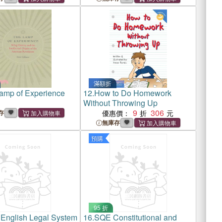
滿額折
amp of Experience
12.
How to Do Homework
Without Throwing Up
9
306
存
優惠價：
無庫存
預購
95 折
 English Legal System
16.
SQE Constitutional and