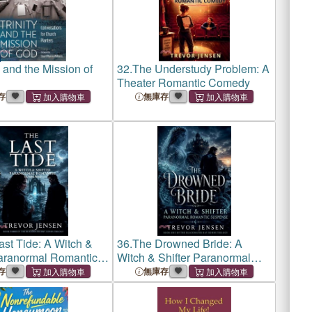
y and the Mission of
32.
The Understudy Problem: A
Theater Romantic Comedy
存
無庫存
ast Tide: A Witch &
36.
The Drowned Bride: A
Paranormal Romantic
Witch & Shifter Paranormal
e
Romantic Suspense
存
無庫存