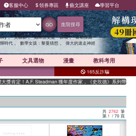
客服中心
領券專區
藝文講座
學習平台
進階搜尋
GO
、
、
、
sey
父親節
如果歷史是一群喵
暑期推薦
、
、
輝時代
數學女孩：黎曼猜想
偉大的迷走神經
子
文具選物
漫畫
教科考用
165反詐騙
.F. Steadman 獲年度作家，《史坎德》系列帶你踏上熱血奇
共
2762
筆
第
1
/ 70
頁