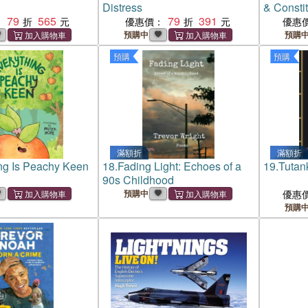
Distress
& Consti
79
565
79
391
：
優惠價：
優惠
預購中
預購
預購
預購
滿額折
滿額折
ng Is Peachy Keen
18.
Fading Light: Echoes of a
19.
Tutan
90s Childhood
預購中
優惠
預購