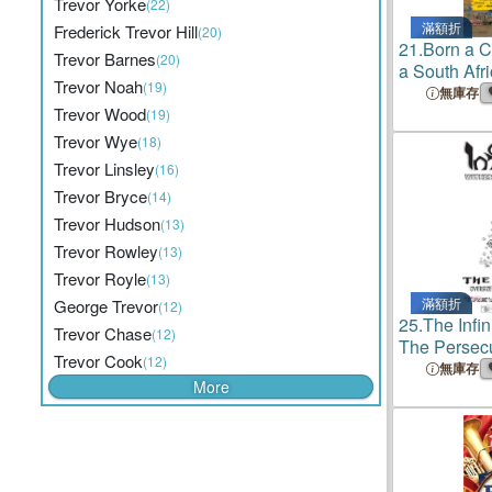
Trevor Yorke
(22)
滿額折
Frederick Trevor Hill
(20)
21.
Born a C
Trevor Barnes
(20)
a South Afr
Trevor Noah
(19)
無庫存
Trevor Wood
(19)
Trevor Wye
(18)
Trevor Linsley
(16)
Trevor Bryce
(14)
Trevor Hudson
(13)
Trevor Rowley
(13)
Trevor Royle
(13)
滿額折
George Trevor
(12)
25.
The Infin
Trevor Chase
(12)
The Persec
Trevor Cook
(12)
無庫存
More