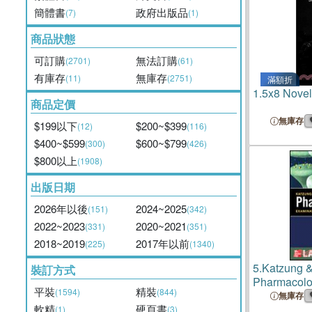
簡體書
政府出版品
(7)
(1)
商品狀態
可訂購
無法訂購
(2701)
(61)
有庫存
無庫存
(11)
(2751)
滿額折
1.
5x8 Novel
商品定價
無庫存
$199以下
$200~$399
(12)
(116)
$400~$599
$600~$799
(300)
(426)
$800以上
(1908)
出版日期
2026年以後
2024~2025
(151)
(342)
2022~2023
2020~2021
(331)
(351)
2018~2019
2017年以前
(225)
(1340)
5.
Katzung 
裝訂方式
Pharmacolo
平裝
精裝
(1594)
(844)
Board Revie
無庫存
軟精
硬頁書
(1)
(3)