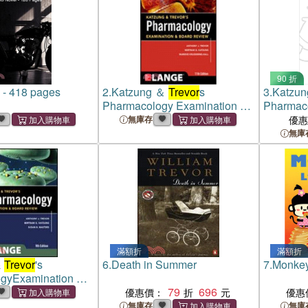
90 折
 - 418 pages
2.
Katzung ＆
Trevor
s
3.
Katzun
Pharmacology Examination ＆
Pharmaco
Board Review (IE)
and Boa
無庫存
優
無庫
滿額折
滿額折
&
Trevor
's
6.
Death in Summer
7.
Monkey
gyExamination &
w (IE)
79
696
優惠價：
優惠
無庫存
無庫