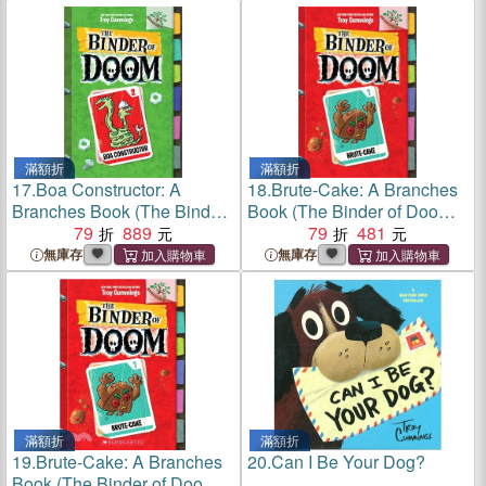
滿額折
滿額折
17.
Boa Constructor: A
18.
Brute-Cake: A Branches
Branches Book (The Binder
Book (The Binder of Doom
of Doom #2)(精裝本)
79
889
#1)(精裝本)
79
481
無庫存
無庫存
滿額折
滿額折
19.
Brute-Cake: A Branches
20.
Can I Be Your Dog?
Book (The Binder of Doom