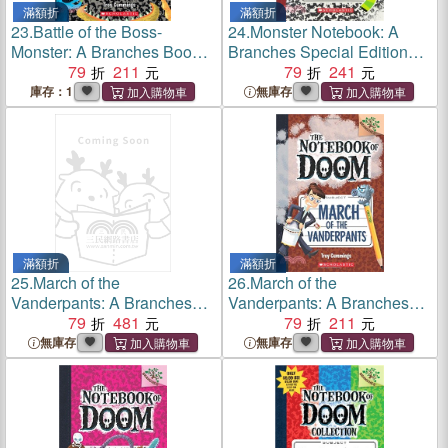
滿額折
滿額折
23.
Battle of the Boss-
24.
Monster Notebook: A
Monster: A Branches Book
Branches Special Edition
(The Notebook of Doom
79
211
(The Notebook of Doom)(平
79
241
#13)(平裝本)
裝本)
庫存：1
無庫存
滿額折
滿額折
25.
March of the
26.
March of the
Vanderpants: A Branches
Vanderpants: A Branches
Book (The Notebook of
79
481
Book (The Notebook of
79
211
Doom #12)
Doom #12)(平裝本)
無庫存
無庫存