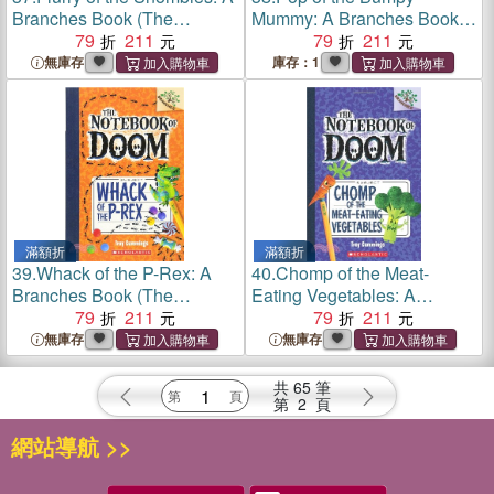
Branches Book (The
Mummy: A Branches Book
Notebook of Doom #7)(平裝
79
211
(The Notebook of Doom #6)
79
211
本)
(平裝本)
無庫存
庫存：1
滿額折
滿額折
39.
Whack of the P-Rex: A
40.
Chomp of the Meat-
Branches Book (The
Eating Vegetables: A
Notebook of Doom #5)(平裝
79
211
Branches Book (The
79
211
本)
Notebook of Doom #4)(平裝
無庫存
無庫存
本)
共
65
筆
第
2
頁
網站導航 >>