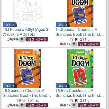
滿額折
滿額折
13.
I Found a Kitty! (Ages 3-
14.
Speedah-Cheetah: A
7) (Lexile AD610L)
Branches Book (The Binder
of Doom #3)(平裝本)
79
211
無庫存
庫存：2
滿額折
滿額折
15.
Speedah-Cheetah: A
16.
Boa Constructor: A
Branches Book (The Binder
Branches Book (The Binder
of Doom #3)(精裝本)
79
751
of Doom #2)(平裝本)
79
211
無庫存
庫存：2