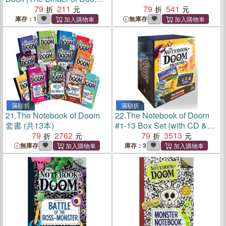
#1)(平裝本)
79
211
79
541
庫存：1
無庫存
滿額折
滿額折
21.
The Notebook of Doom
22.
The Notebook of Doom
套書 (共13本)
#1-13 Box Set (with CD &
79
2762
StoryPlus)
79
3513
無庫存
庫存：3