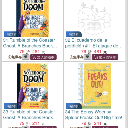
滿額折
滿額折
31.
Rumble of the Coaster
32.
El cuaderno de la
Ghost: A Branches Book
perdición #1: El ataque de
(The Notebook of Doom #9)
79
481
los globos peleones (The
79
481
Rise of the Balloon Goons)
無庫存
無庫存
滿額折
滿額折
33.
Rumble of the Coaster
34.
The Eensy Weensy
Ghost: A Branches Book
Spider Freaks Out! Big-time!
(The Notebook of Doom #9)
79
211
79
241