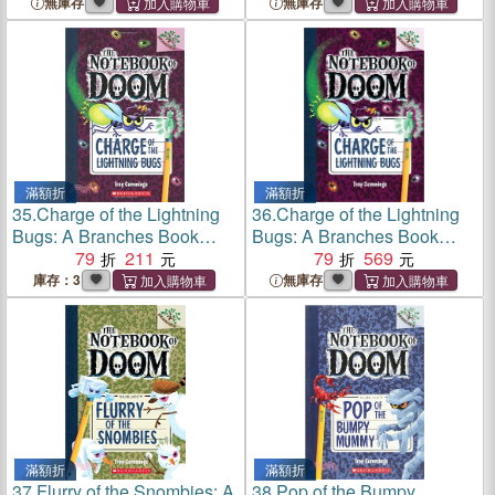
(平裝本)
無庫存
無庫存
滿額折
滿額折
35.
Charge of the Lightning
36.
Charge of the Lightning
Bugs: A Branches Book
Bugs: A Branches Book
(The Notebook of Doom #8)
79
211
(The Notebook of Doom #8)
79
569
(平裝本)
(精裝本)
庫存：3
無庫存
滿額折
滿額折
37.
Flurry of the Snombies: A
38.
Pop of the Bumpy