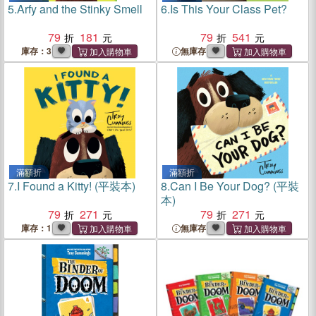
5.
Arfy and the Stinky Smell
6.
Is This Your Class Pet?
79
181
79
541
庫存：3
無庫存
滿額折
滿額折
7.
I Found a Kitty! (平裝本)
8.
Can I Be Your Dog? (平裝
本)
79
271
79
271
庫存：1
無庫存