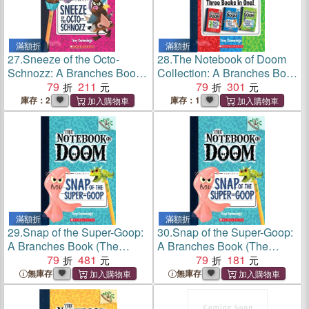
滿額折
滿額折
27.
Sneeze of the Octo-
28.
The Notebook of Doom
Schnozz: A Branches Book
Collection: A Branches Book
(The Notebook of Doom
79
211
(Books #1-3)(平裝本)
79
301
#11)(平裝本)
庫存：2
庫存：1
滿額折
滿額折
29.
Snap of the Super-Goop:
30.
Snap of the Super-Goop:
A Branches Book (The
A Branches Book (The
Notebook of Doom #10)(精
79
481
Notebook of Doom #10)(平
79
181
裝本)
裝本)
無庫存
無庫存