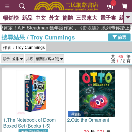
5
暢銷榜
新品
中文
外文
簡體
三民東大
電子書
親子
GO
.F. Steadman 獲年度作家，《史坎德》系列帶你踏上熱血奇
搜尋結果
/
Troy Cummings
、
熱搜：
東野圭吾
高希均教授回憶錄
篩選
、
、
、
The Odyssey
父親節
如果歷
作者：Troy Cummings
、
、
史是一群喵
暑期推薦
國際布克
、
、
獎 臺灣漫遊錄
方念華
台灣的李
共
65
筆
顯示
排序
、
、
登輝時代
數學女孩：黎曼猜想
第
1
/ 2
頁
偉大的迷走神經
滿額折
1.
The Notebook of Doom
2.
Otto the Ornament
Boxed Set (Books 1-5)
79
271
到貨時通知我