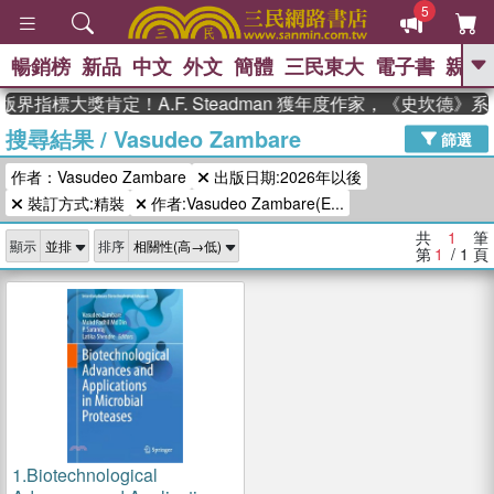
5
暢銷榜
新品
中文
外文
簡體
三民東大
電子書
親子
GO
界指標大獎肯定！A.F. Steadman 獲年度作家，《史坎德
搜尋結果
/
Vasudeo Zambare
、
熱搜：
東野圭吾
高希均教授回憶錄
篩選
、
、
、
The Odyssey
父親節
如果歷
作者：Vasudeo Zambare
出版日期:2026年以後
、
、
史是一群喵
暑期推薦
國際布克
、
、
裝訂方式:精裝
作者:Vasudeo Zambare(E...
獎 臺灣漫遊錄
方念華
台灣的李
、
、
登輝時代
數學女孩：黎曼猜想
共
1
筆
顯示
排序
偉大的迷走神經
第
1
/ 1
頁
1.
Biotechnological