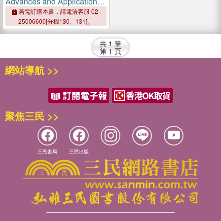
Advances and Applications
in Microbial Proteases
若需訂購本書，請電洽客服 02-
25006600[分機130、131]。
共
1
筆
第
1
頁
網站導航 >>
聚焦三民 >>
三民書局
三民出版