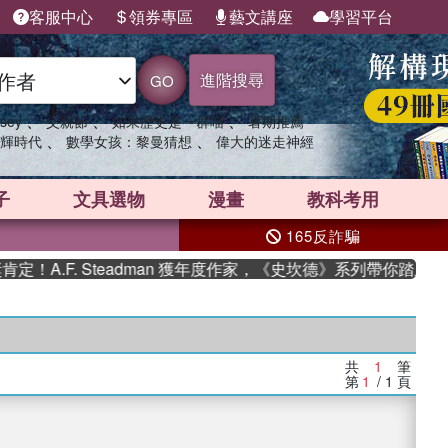
客服中心
領券專區
藝文講座
學習平台
進階搜尋
GO
、
、
、
sey
父親節
如果歷史是一群喵
暑期推薦
、
、
輝時代
數學女孩：黎曼猜想
偉大的迷走神經
子
文具選物
漫畫
教科考用
165反詐騙
A.F. Steadman 獲年度作家，《史坎德》系列帶你踏上熱血
共
1
筆
第
1
/ 1
頁