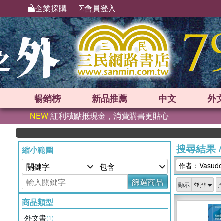
企業採購
會員登入
暢銷榜
新品
推薦
中文
外
NEW
紅利積點抵現金，消費購書更貼心
搜尋結果
縮小範圍
作者：Vasude
篩選商品
顯示
商品類型
外文書
(1)