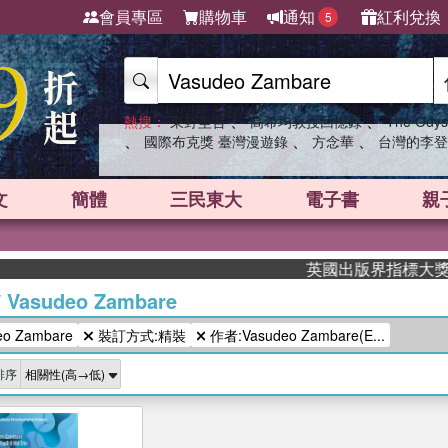
會員專區
購物車
通知
紅利兌換
5
、
、
熱搜：
東野圭吾
高希均教授回憶錄
The Odys
、
、
、
國際布克獎 臺灣漫遊錄
方念華
台灣的李登
文
簡體
三民東大
電子書
親
英國出版界指標大獎肯定！
/
Vasudeo Zambare
o Zambare
裝訂方式:精裝
作者:Vasudeo Zambare(E...
排序