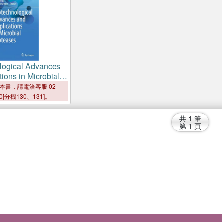
logical Advances
ions in Microbial
本書，請電洽客服 02-
00[分機130、131]。
共
1
筆
第
1
頁