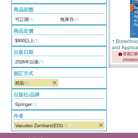
商品狀態
可訂購
無庫存
(1)
(1)
商品定價
$800以上
(1)
1.
Biotechno
and Applicat
出版日期
Proteases
若需訂購
250066
2026年以後
(1)
裝訂方式
精裝
(1)
出版社/品牌
Springer
(1)
作者
Vasudeo Zambare(EDI)
(1)