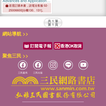
Advances and Applications
in Microbial Proteases
若需訂購本書，請電洽客服 02-
25006600[分機130、131]。
共
1
筆
第
1
頁
網站導航 >>
聚焦三民 >>
三民書局
三民出版