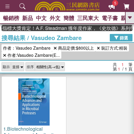
5
暢銷榜
新品
中文
外文
簡體
三民東大
電子書
親子
GO
指標大獎肯定！A.F. Steadman 獲年度作家，《史坎德》系
搜尋結果
/
Vasudeo Zambare
、
熱搜：
東野圭吾
高希均教授回憶錄
篩選
、
、
、
The Odyssey
父親節
花開錦
作者：Vasudeo Zambare
商品定價:$800以上
裝訂方式:精裝
、
、
、
繡
暑期推薦
方念華
台灣的
、
作者:Vasudeo Zambare(E...
李登輝時代
數學女孩：黎曼猜想
、
、
偉大的迷走神經
如果歷史是一
共
1
筆
、
顯示
排序
群喵
臺灣漫遊錄
第
1
/ 1
頁
1.
Biotechnological