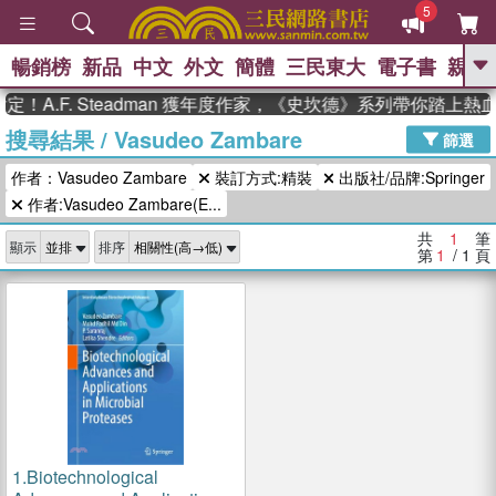
5
暢銷榜
新品
中文
外文
簡體
三民東大
電子書
親子
GO
！A.F. Steadman 獲年度作家，《史坎德》系列帶你踏上熱
搜尋結果
/
Vasudeo Zambare
、
熱搜：
東野圭吾
高希均教授回憶錄
篩選
、
、
、
The Odyssey
父親節
如果歷
作者：Vasudeo Zambare
裝訂方式:精裝
出版社/品牌:Springer
、
、
史是一群喵
暑期推薦
國際布克
、
、
作者:Vasudeo Zambare(E...
獎 臺灣漫遊錄
方念華
台灣的李
、
、
登輝時代
數學女孩：黎曼猜想
共
1
筆
顯示
排序
偉大的迷走神經
第
1
/ 1
頁
1.
Biotechnological