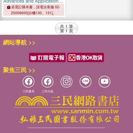
Advances and Applications
in Microbial Proteases
若需訂購本書，請電洽客服 02-
25006600[分機130、131]。
共
1
筆
第
1
頁
網站導航 >>
聚焦三民 >>
三民書局
三民出版