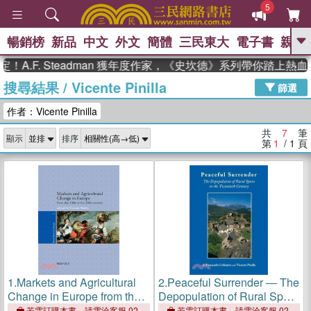
5
暢銷榜
新品
中文
外文
簡體
三民東大
電子書
親子
GO
A.F. Steadman 獲年度作家，《史坎德》系列帶你踏上熱血
搜尋結果
/
Vicente Pinilla
、
熱搜：
東野圭吾
高希均教授回憶錄
篩選
、
、
、
The Odyssey
父親節
如果歷
作者：Vicente Pinilla
、
、
史是一群喵
暑期推薦
國際布克
、
、
獎 臺灣漫遊錄
方念華
台灣的李
共
7
筆
顯示
排序
、
、
登輝時代
數學女孩：黎曼猜想
第
1
/ 1
頁
偉大的迷走神經
1.
Markets and Agricultural
2.
Peaceful Surrender ― The
Change in Europe from the
Depopulation of Rural Spain
Thirteenth to the Twentieth
in the Twentieth Century
若需訂購本書，請電洽客服 02-
若需訂購本書，請電洽客服 02-