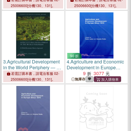
Century
25006600[分機130、131]。
25006600[分機130、131]。
90 折
3.
Agricultural Development
4.
Agriculture and Economic
in the World Periphery ― A
Development in Europe
Global Economic History
Since 1870
9
3077
若需訂購本書，請電洽客服 02-
Approach
無庫存
25006600[分機130、131]。