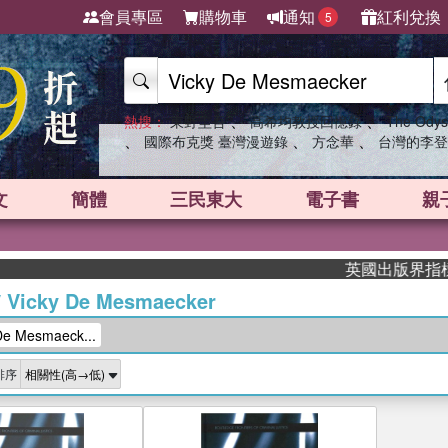
會員專區
購物車
通知
紅利兌換
5
、
、
熱搜：
東野圭吾
高希均教授回憶錄
The Odys
、
、
、
國際布克獎 臺灣漫遊錄
方念華
台灣的李登
文
簡體
三民東大
電子書
親
英國出版界指標大獎
/
Vicky De Mesmaecker
e Mesmaeck...
排序