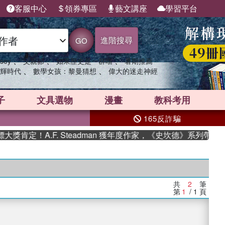
客服中心
領券專區
藝文講座
學習平台
進階搜尋
GO
、
、
、
sey
父親節
如果歷史是一群喵
暑期推薦
、
、
輝時代
數學女孩：黎曼猜想
偉大的迷走神經
子
文具選物
漫畫
教科考用
165反詐騙
肯定！A.F. Steadman 獲年度作家，《史坎德》系列帶你踏
共
2
筆
第
1
/ 1
頁