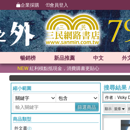
企業採購
會員登入
暢銷榜
新品
推薦
中文
外
NEW
紅利積點抵現金，消費購書更貼心
搜尋結果
縮小範圍
作者：Vicky D
篩選商品
顯示
商品類型
外文書
(2)