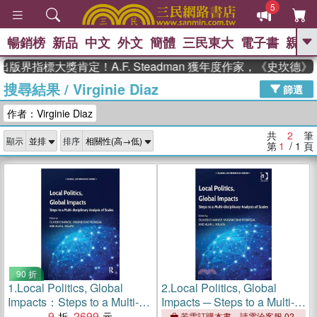
5
暢銷榜
新品
中文
外文
簡體
三民東大
電子書
親子
GO
版界指標大獎肯定！A.F. Steadman 獲年度作家，《史坎
搜尋結果
/
Virginie Diaz
、
熱搜：
東野圭吾
高希均教授回憶錄
篩選
、
、
、
The Odyssey
父親節
如果歷
作者：Virginie Diaz
、
、
史是一群喵
暑期推薦
國際布克
、
、
獎 臺灣漫遊錄
方念華
台灣的李
共
2
筆
顯示
排序
、
、
登輝時代
數學女孩：黎曼猜想
第
1
/ 1
頁
偉大的迷走神經
90 折
1.
Local Politics, Global
2.
Local Politics, Global
Impacts：Steps to a Multi-
Impacts ─ Steps to a Multi-
disciplinary Analysis of
9
2699
disciplinary Analysis of
若需訂購本書，請電洽客服 02-