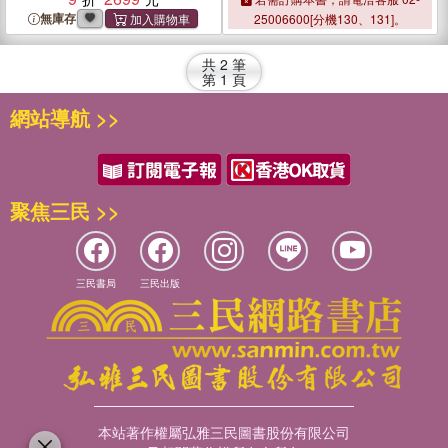
Scales
Scales
無庫存
25006600[分機130、131]。
共
2
筆
第
1
頁
網站導航 >>
聚焦三民 >>
三民書局
三民出版
本站著作權屬弘雅三民圖書股份有限公司