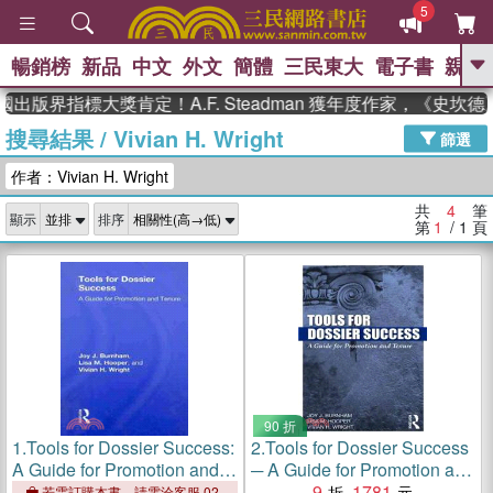
5
暢銷榜
新品
中文
外文
簡體
三民東大
電子書
親子
GO
出版界指標大獎肯定！A.F. Steadman 獲年度作家，《史
搜尋結果
/
Vivian H. Wright
、
熱搜：
東野圭吾
高希均教授回憶錄
篩選
、
、
、
The Odyssey
父親節
如果歷
作者：Vivian H. Wright
、
、
史是一群喵
暑期推薦
國際布克
、
、
獎 臺灣漫遊錄
方念華
台灣的李
共
4
筆
顯示
排序
、
、
登輝時代
數學女孩：黎曼猜想
第
1
/ 1
頁
偉大的迷走神經
90 折
1.
Tools for Dossier Success:
2.
Tools for Dossier Success
A Guide for Promotion and
─ A Guide for Promotion and
Tenure
Tenure
9
1781
若需訂購本書，請電洽客服 02-