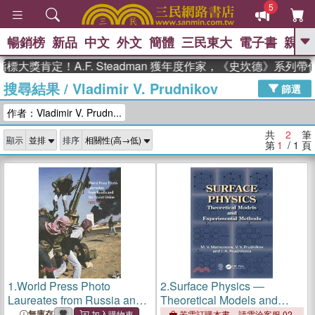
5
暢銷榜
新品
中文
外文
簡體
三民東大
電子書
親子
GO
標大獎肯定！A.F. Steadman 獲年度作家，《史坎德》系列
搜尋結果
/
Vladimir V. Prudnikov
、
熱搜：
東野圭吾
高希均教授回憶錄
篩選
、
、
、
The Odyssey
父親節
如果歷
作者：Vladimir V. Prudn...
、
、
史是一群喵
暑期推薦
國際布克
、
、
獎 臺灣漫遊錄
方念華
台灣的李
共
2
筆
顯示
排序
、
、
登輝時代
數學女孩：黎曼猜想
第
1
/ 1
頁
偉大的迷走神經
1.
World Press Photo
2.
Surface Physics ―
Laureates from Russia and
Theoretical Models and
the Soviet Union 1955-2013
Experimental Methods
無庫存
若需訂購本書，請電洽客服 02-