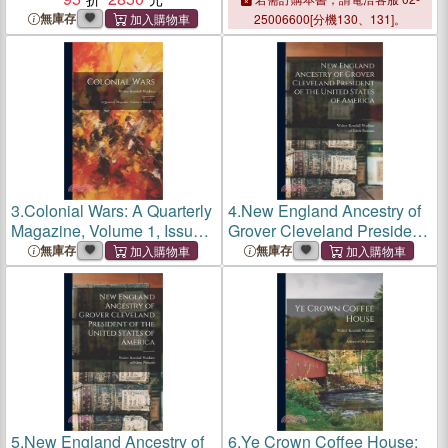
Communism
無庫存
25006600[分機130、131]。
3.
Colonial Wars: A Quarterly
4.
New England Ancestry of
Magazine, Volume 1, Issues
Grover Cleveland President
1-4
of the United States of
無庫存
無庫存
America
5.
New England Ancestry of
6.
Ye Crown Coffee House: