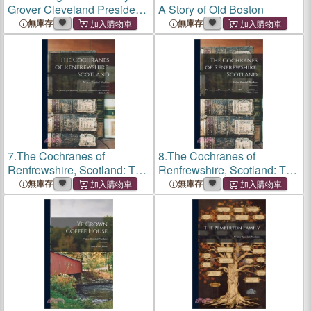
Grover Cleveland President
A Story of Old Boston
of the United States of
無庫存
無庫存
America
7.
The Cochranes of
8.
The Cochranes of
Renfrewshire, Scotland: The
Renfrewshire, Scotland: The
Ancestry of Alexander
Ancestry of Alexander
無庫存
無庫存
Cochrane of Billerica and
Cochrane of Billerica and
Malden, Mass., U.S.a
Malden, Mass., U.S.a