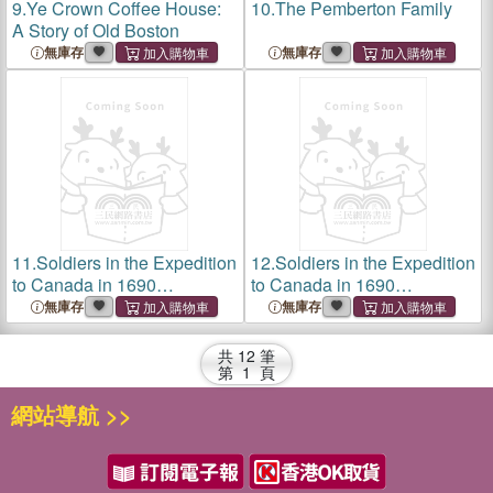
9.
Ye Crown Coffee House:
10.
The Pemberton Family
A Story of Old Boston
無庫存
無庫存
11.
Soldiers in the Expedition
12.
Soldiers in the Expedition
to Canada in 1690
to Canada in 1690
[microform]: and Grantees of
[microform]: and Grantees of
無庫存
無庫存
the Canada Townships
the Canada Townships
共
12
筆
第
1
頁
網站導航 >>