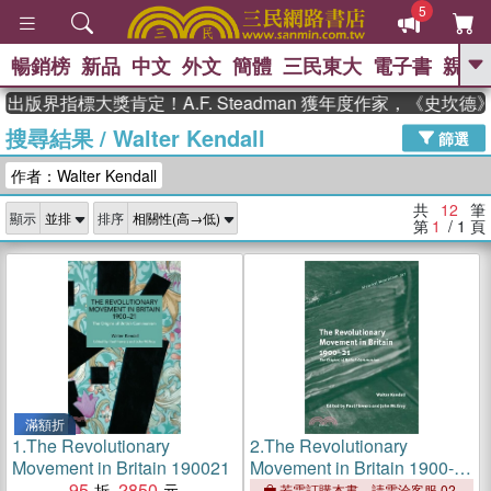
5
暢銷榜
新品
中文
外文
簡體
三民東大
電子書
親子
GO
版界指標大獎肯定！A.F. Steadman 獲年度作家，《史坎
搜尋結果
/
Walter Kendall
、
熱搜：
東野圭吾
高希均教授回憶錄
篩選
、
、
、
The Odyssey
父親節
如果歷
作者：Walter Kendall
、
、
史是一群喵
暑期推薦
國際布克
、
、
獎 臺灣漫遊錄
方念華
台灣的李
共
12
筆
顯示
排序
、
、
登輝時代
數學女孩：黎曼猜想
第
1
/ 1
頁
偉大的迷走神經
滿額折
1.
The Revolutionary
2.
The Revolutionary
Movement in Britain 190021
Movement in Britain 1900-
95
2850
21: The Origins of British
若需訂購本書，請電洽客服 02-