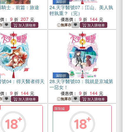
滿額折
與騎士．前篇：旅途
24.
天字醫號07：江山、美人孰
輕孰重？（完）
9
207
9
144
惠價：
優惠價：
存
無庫存
滿額折
醫號04：得天醫者得天
28.
天字醫號03：我就是京城第
一惡女！
9
144
9
144
惠價：
優惠價：
存
無庫存
限制級