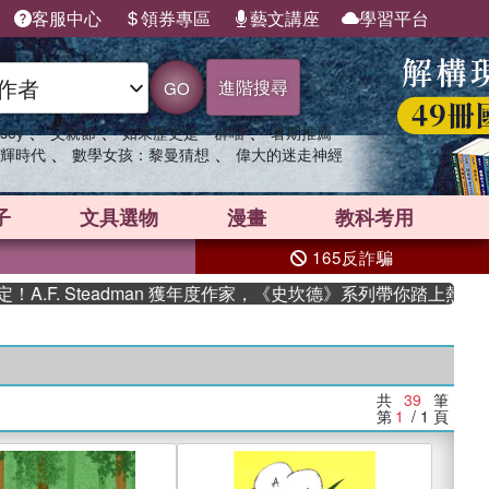
客服中心
領券專區
藝文講座
學習平台
進階搜尋
GO
、
、
、
sey
父親節
如果歷史是一群喵
暑期推薦
、
、
輝時代
數學女孩：黎曼猜想
偉大的迷走神經
子
文具選物
漫畫
教科考用
165反詐騙
Steadman 獲年度作家，《史坎德》系列帶你踏上熱血奇幻旅程
共
39
筆
第
1
/ 1
頁