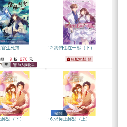
判官生死簿
12.
我們住在一起（下）
9
270
惠價：
絕版無法訂購
存
滿額折
正經點（下）
16.
求你正經點（上）