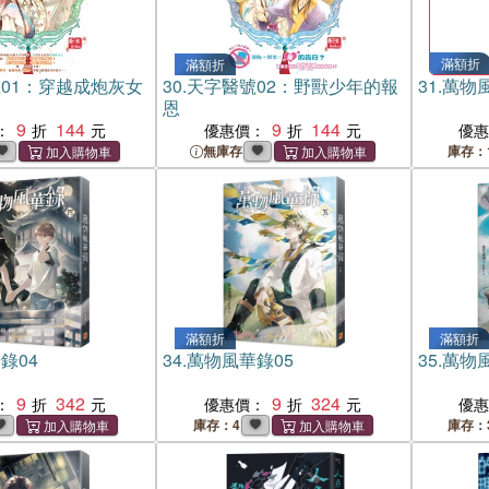
滿額折
滿額折
01：穿越成炮灰女
30.
天字醫號02：野獸少年的報
31.
萬物
恩
9
144
9
144
：
優惠價：
優
無庫存
庫存：
滿額折
滿額折
錄04
34.
萬物風華錄05
35.
萬物風
9
342
9
324
：
優惠價：
優
庫存：4
庫存：