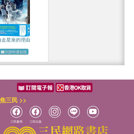
偷走星座的理由
到貨時通知我
焦三民 >>
三民書局
三民出版