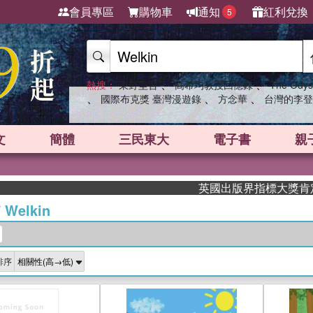
會員專區
購物車
通知
紅利兌換
5
、
、
熱搜：
東野圭吾
高希均教授回憶錄
The Odys
、
、
、
國際布克獎 臺灣漫遊錄
方念華
台灣的李登
文
簡體
三民東大
電子書
親
英國出版界指標大獎肯定！A.F. 
/
Welkin
排序