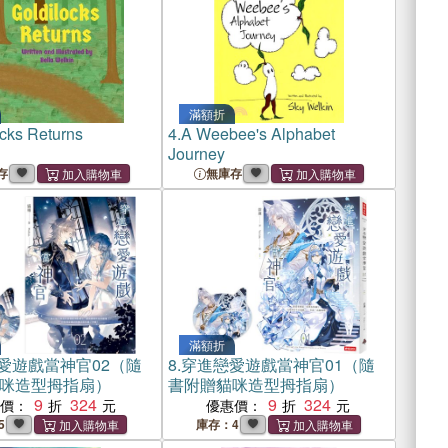
滿額折
cks Returns
4.
A Weebee's Alphabet
Journey
存
無庫存
滿額折
愛遊戲當神官02（隨
8.
穿進戀愛遊戲當神官01（隨
咪造型拇指扇）
書附贈貓咪造型拇指扇）
9
324
9
324
惠價：
優惠價：
5
庫存：4