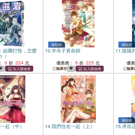
滿額折
滿額折
5：組團打怪，怎麼
10.
半吊子算命師
11.
陰陽
？！
9
224
9
225
：
優惠價：
優
無庫存
無庫
滿額折
在一起（中）
14.
我們住在一起（上）
15.
求你