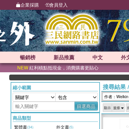
企業採購
會員登入
暢銷榜
新品
推薦
中文
外
NEW
紅利積點抵現金，消費購書更貼心
搜尋結果
縮小範圍
作者：Welkin
篩選商品
顯示
商品類型
繁體書
外文書
(34)
(5)