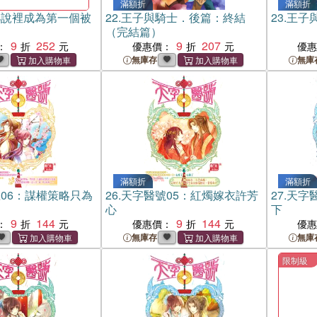
滿額折
滿額折
小說裡成為第一個被
22.
王子與騎士．後篇：終結
23.
王子
（完結篇）
9
252
9
207
：
優惠價：
優
無庫存
無庫
滿額折
滿額折
06：謀權策略只為
26.
天字醫號05：紅燭嫁衣許芳
27.
天字
心
下
9
144
9
144
：
優惠價：
優
無庫存
無庫
限制級