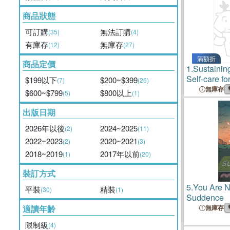
商品狀態
可訂購
無法訂購
(35)
(4)
有庫存
無庫存
(12)
(27)
滿額折
商品定價
1.
Sustainin
Self-care fo
$199以下
$200~$399
(7)
(26)
with trauma
無庫存
$600~$799
$800以上
(5)
(1)
world
出版日期
2026年以後
2024~2025
(2)
(11)
2022~2023
2020~2021
(2)
(3)
2018~2019
2017年以前
(1)
(20)
裝訂方式
5.
You Are N
平裝
精裝
(30)
(1)
Suddence
適讀年齡
無庫存
限制級
(4)