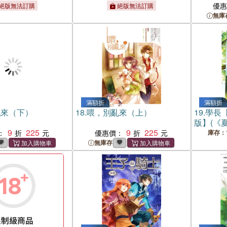
優
絕版無法訂購
絕版無法訂購
無庫
滿額折
滿額折
亂來（下）
18.
喂，別亂來（上）
19.
學長
版】(《
9
225
9
225
銷愛情經
：
優惠價：
庫存：
無庫存