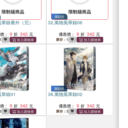
滿額折
風華錄番外（完）
32.
萬物風華錄06
9
342
9
342
惠價：
優惠價：
1
庫存：1
滿額折
華錄01
36.
萬物風華錄02
9
342
9
342
惠價：
優惠價：
3
庫存：3