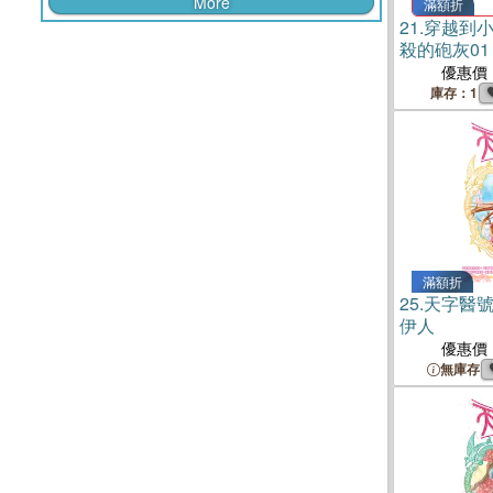
More
滿額折
21.
穿越到
殺的砲灰01
優惠價
庫存：1
滿額折
25.
天字醫號
伊人
優惠價
無庫存