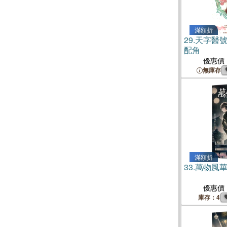
滿額折
29.
天字醫號
配角
優惠價
無庫存
滿額折
33.
萬物風華
優惠價
庫存：4