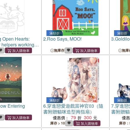
滿額折
滿額折
g Open Hearts:
2.
Roo Says, MOO!
3.
Goldilo
r helpers working
 in our complex
無庫存
無庫
滿額折
滿額折
ow Entering
6.
穿進戀愛遊戲當神官03（隨
7.
穿進戀
書附贈貓咪造型拇指扇）
書附贈貓
79
300
優惠價：
優
庫存 > 10
庫存：