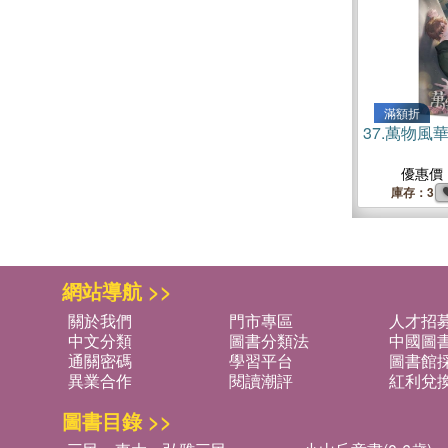
滿額折
37.
萬物風華
優惠價
庫存：3
網站導航 >>
關於我們
門市專區
人才招
中文分類
圖書分類法
中國圖
通關密碼
學習平台
圖書館採
異業合作
閱讀潮評
紅利兌
圖書目錄 >>