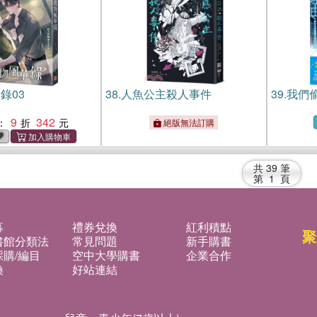
錄03
38.
人魚公主殺人事件
39.
我們
9
342
：
絕版無法訂購
共
39
筆
第
1
頁
募
禮券兌換
紅利積點
聚
書館分類法
常見問題
新手購書
購/編目
空中大學購書
企業合作
換
好站連結