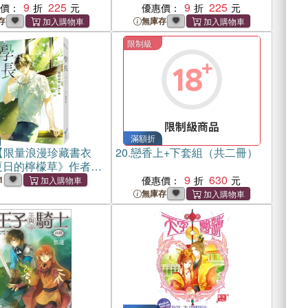
9
225
9
225
惠價：
優惠價：
存
無庫存
限制級
滿額折
【限量浪漫珍藏書衣
20.
戀香上+下套組（共二冊）
夏日的檸檬草》作者暢
典作品)
9
630
1
優惠價：
無庫存