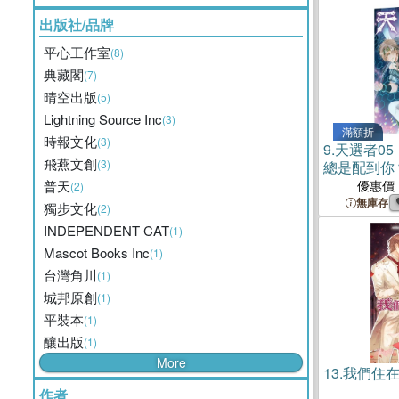
出版社/品牌
平心工作室
(8)
典藏閣
(7)
晴空出版
(5)
Lightning Source Inc
(3)
滿額折
時報文化
(3)
9.
天選者0
飛燕文創
(3)
總是配到你
普天
優惠價
(2)
無庫存
獨步文化
(2)
INDEPENDENT CAT
(1)
Mascot Books Inc
(1)
台灣角川
(1)
城邦原創
(1)
平裝本
(1)
釀出版
(1)
More
13.
我們住
作者