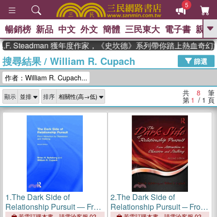
5
暢銷榜
新品
中文
外文
簡體
三民東大
電子書
親子
GO
. Steadman 獲年度作家，《史坎德》系列帶你踏上熱血奇幻旅
搜尋結果
/
William R. Cupach
、
、
熱搜：
東野圭吾
The Odyssey
篩選
、
、
父親節
如果歷史是一群喵
暑期
作者：William R. Cupach...
、
、
推薦
國際布克獎 臺灣漫遊錄
方
、
、
念華
台灣的李登輝時代
數學女
共
8
筆
顯示
排序
、
孩：黎曼猜想
偉大的迷走神經
第
1
/ 1
頁
1.
The Dark Side of
2.
The Dark Side of
Relationship Pursuit ― From
Relationship Pursuit ─ From
Attraction to Obsession and
Attraction to Obsession and
若需訂購本書，請電洽客服 02-
若需訂購本書，請電洽客服 02-