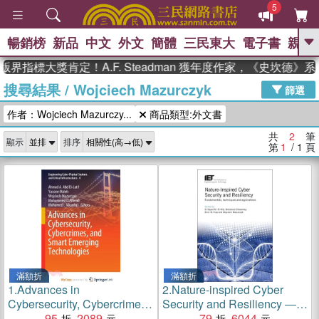
5
暢銷榜
新品
中文
外文
簡體
三民東大
電子書
親子
GO
界指標大獎肯定！A.F. Steadman 獲年度作家，《史坎德
搜尋結果
/
Wojciech Mazurczyk
、
熱搜：
東野圭吾
高希均教授回憶錄
篩選
、
、
、
The Odyssey
父親節
如果歷
作者：Wojciech Mazurczy...
商品類型:外文書
、
、
史是一群喵
暑期推薦
國際布克
、
、
獎 臺灣漫遊錄
方念華
台灣的李
共
2
筆
顯示
排序
、
、
登輝時代
數學女孩：黎曼猜想
第
1
/ 1
頁
偉大的迷走神經
滿額折
滿額折
1.
Advances in
2.
Nature-inspired Cyber
Cybersecurity, Cybercrimes,
Security and Resiliency ―
and Smart Emerging
95
2089
Fundamentals, Techniques
79
6044