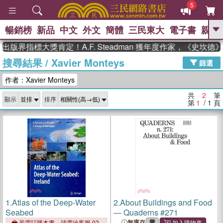
5
暢銷榜
新品
中文
外文
簡體
三民東大
電子書
親子
GO
出版界指標大獎肯定！A.F. Steadman 獲年度作家，《史坎
搜尋結果
/
Xavier Monteys
、
熱搜：
東野圭吾
高希均教授回憶錄
篩選
、
、
、
The Odyssey
父親節
如果歷
作者：Xavier Monteys
、
、
史是一群喵
暑期推薦
國際布克
、
、
獎 臺灣漫遊錄
方念華
台灣的李
共
2
筆
顯示
排序
、
、
登輝時代
數學女孩：黎曼猜想
第
1
/ 1
頁
偉大的迷走神經
1.
Atlas of the Deep-Water
2.
About Buildings and Food
Seabed
― Quaderns #271
無庫存
若需訂購本書，請電洽客服 02-