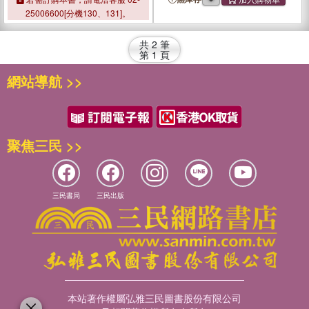
25006600[分機130、131]。
共
2
筆
第
1
頁
網站導航 >>
聚焦三民 >>
三民書局
三民出版
本站著作權屬弘雅三民圖書股份有限公司