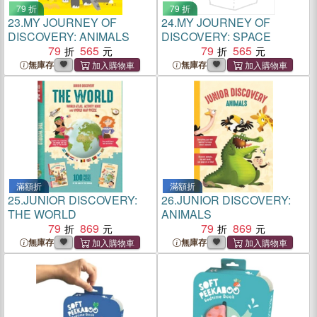
79 折
79 折
23.
MY JOURNEY OF
24.
MY JOURNEY OF
DISCOVERY: ANIMALS
DISCOVERY: SPACE
79
565
79
565
無庫存
無庫存
滿額折
滿額折
25.
JUNIOR DISCOVERY:
26.
JUNIOR DISCOVERY:
THE WORLD
ANIMALS
79
869
79
869
無庫存
無庫存