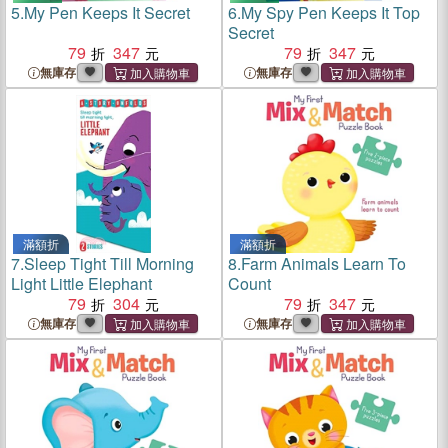
5.
My Pen Keeps It Secret
6.
My Spy Pen Keeps It Top
Secret
79
347
79
347
無庫存
無庫存
滿額折
滿額折
7.
Sleep Tight Till Morning
8.
Farm Animals Learn To
Light Little Elephant
Count
79
304
79
347
無庫存
無庫存