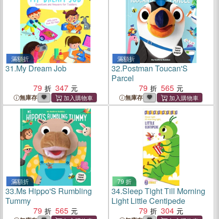
滿額折
滿額折
31.
My Dream Job
32.
Postman Toucan'S
Parcel
79
347
79
565
無庫存
無庫存
滿額折
79 折
33.
Ms Hippo'S Rumbling
34.
Sleep Tight Till Morning
Tummy
Light Little Centipede
79
565
79
304