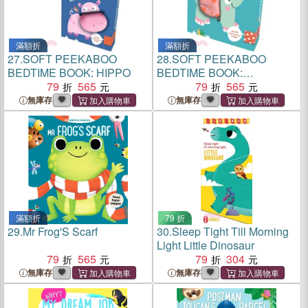
滿額折
滿額折
27.
SOFT PEEKABOO
28.
SOFT PEEKABOO
BEDTIME BOOK: HIPPO
BEDTIME BOOK:
79
565
ELEPHANT
79
565
無庫存
無庫存
滿額折
79 折
29.
Mr Frog'S Scarf
30.
Sleep Tight Till Morning
Light Little Dinosaur
79
565
79
304
無庫存
無庫存