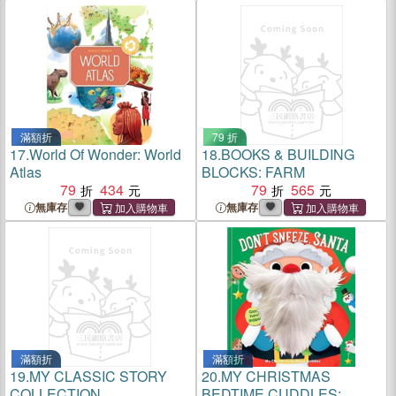
滿額折
79 折
17.
World Of Wonder: World
18.
BOOKS & BUILDING
Atlas
BLOCKS: FARM
79
434
79
565
無庫存
無庫存
滿額折
滿額折
19.
MY CLASSIC STORY
20.
MY CHRISTMAS
COLLECTION
BEDTIME CUDDLES: