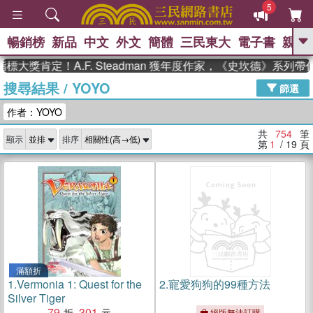
5
暢銷榜
新品
中文
外文
簡體
三民東大
電子書
親子
GO
定！A.F. Steadman 獲年度作家，《史坎德》系列帶你踏上
搜尋結果
/
YOYO
、
、
熱搜：
東野圭吾
The Odyssey
篩選
、
、
父親節
如果歷史是一群喵
暑期
作者：YOYO
、
、
推薦
國際布克獎 臺灣漫遊錄
方
、
、
念華
台灣的李登輝時代
數學女
共
754
筆
顯示
排序
、
孩：黎曼猜想
偉大的迷走神經
第
1
/ 19
頁
滿額折
1.
Vermonia 1: Quest for the
2.
寵愛狗狗的99種方法
Silver Tiger
79
301
絕版無法訂購