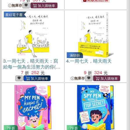
無庫存
書紐電子書
滿額折
3.
一周七天，晴天雨天：寫
4.
一周七天，晴天雨天
給每一個為生活努力的你(電
子書)
7
252
9
324
無庫存
79 折
79 折