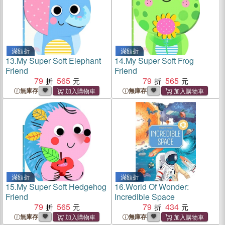
滿額折
滿額折
13.
My Super Soft Elephant
14.
My Super Soft Frog
Friend
Friend
79
565
79
565
無庫存
無庫存
滿額折
滿額折
15.
My Super Soft Hedgehog
16.
World Of Wonder:
Friend
Incredible Space
79
565
79
434
無庫存
無庫存