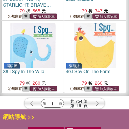
STARLIGHT: BRAVE
LITTLE FISH
79
565
79
347
無庫存
無庫存
滿額折
滿額折
39.
I Spy In The Wild
40.
I Spy On The Farm
79
260
79
260
無庫存
無庫存
共
754
筆
第
19
頁
網站導航 >>