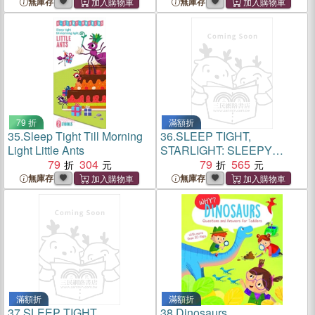
無庫存
無庫存
79 折
滿額折
35.
Sleep Tight Till Morning
36.
SLEEP TIGHT,
Light Little Ants
STARLIGHT: SLEEPY
79
304
LITTLE BEAR
79
565
無庫存
無庫存
滿額折
滿額折
37.
SLEEP TIGHT,
38.
Dinosaurs