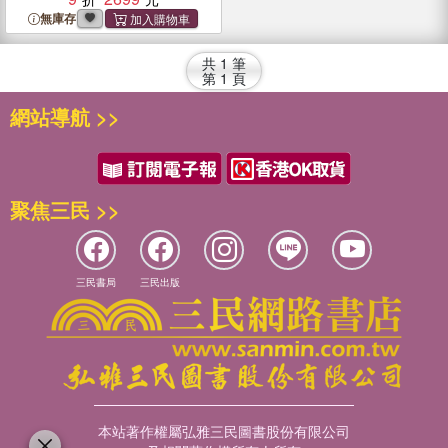
無庫存
共
1
筆
第
1
頁
網站導航 >>
聚焦三民 >>
三民書局
三民出版
本站著作權屬弘雅三民圖書股份有限公司