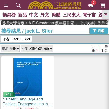
5
暢銷榜
新品
中文
外文
簡體
三民東大
電子書
親子
GO
指標大獎肯定！A.F. Steadman 獲年度作家，《史坎德》系
搜尋結果
/
jack L. Siler
、
熱搜：
東野圭吾
高希均教授回憶錄
篩選
、
、
、
The Odyssey
父親節
如果歷
作者：jack L. Siler
、
、
史是一群喵
暑期推薦
國際布克
、
、
獎 臺灣漫遊錄
方念華
台灣的李
共
1
筆
顯示
排序
、
、
登輝時代
數學女孩：黎曼猜想
第
1
/ 1
頁
偉大的迷走神經
90 折
1.
Poetic Language and
Political Engagement in the
Poetry of Keats
9
2699