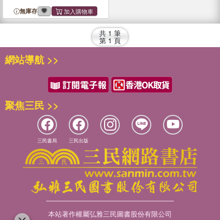
無庫存
共
1
筆
第
1
頁
網站導航 >>
聚焦三民 >>
三民書局
三民出版
本站著作權屬弘雅三民圖書股份有限公司