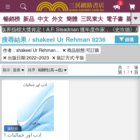
5
暢銷榜
新品
中文
外文
簡體
三民東大
電子書
親子
GO
版界指標大獎肯定！A.F. Steadman 獲年度作家，《史坎德
搜尋結果
/
shakeel Ur Rehman 8236
、
熱搜：
東野圭吾
高希均教授回憶錄
篩選
、
、
、
The Odyssey
父親節
如果歷
作者：shakeel Ur Rehman...
商品狀態:可訂購
、
、
史是一群喵
暑期推薦
國際布克
、
、
出版日期:2022~2023
裝訂方式:平裝
獎 臺灣漫遊錄
方念華
台灣的李
、
、
登輝時代
數學女孩：黎曼猜想
共
1
筆
顯示
排序
偉大的迷走神經
第
1
/ 1
頁
滿額折
1.
ادب اور جمالیات