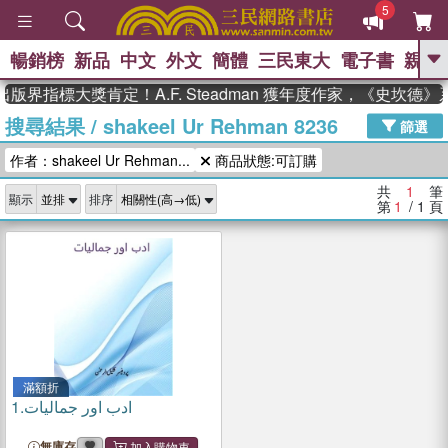
5
暢銷榜
新品
中文
外文
簡體
三民東大
電子書
親子
GO
版界指標大獎肯定！A.F. Steadman 獲年度作家，《史坎德
搜尋結果
/
shakeel Ur Rehman 8236
、
熱搜：
東野圭吾
高希均教授回憶錄
篩選
、
、
、
The Odyssey
父親節
如果歷
作者：shakeel Ur Rehman...
商品狀態:可訂購
、
、
史是一群喵
暑期推薦
國際布克
、
、
獎 臺灣漫遊錄
方念華
台灣的李
共
1
筆
顯示
排序
、
、
登輝時代
數學女孩：黎曼猜想
第
1
/ 1
頁
偉大的迷走神經
滿額折
1.
ادب اور جمالیات
無庫存