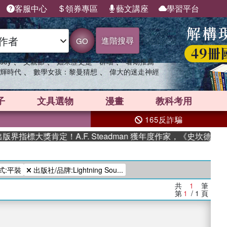
客服中心
領券專區
藝文講座
學習平台
進階搜尋
GO
、
、
、
sey
父親節
如果歷史是一群喵
暑期推薦
、
、
輝時代
數學女孩：黎曼猜想
偉大的迷走神經
子
文具選物
漫畫
教科考用
165反詐騙
界指標大獎肯定！A.F. Steadman 獲年度作家，《史坎德》
式:平裝
出版社/品牌:Lightning Sou...
共
1
筆
第
1
/ 1
頁