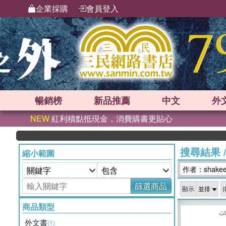
企業採購
會員登入
暢銷榜
新品
推薦
中文
外
NEW
紅利積點抵現金，消費購書更貼心
搜尋結果
縮小範圍
作者：shakeel
篩選商品
顯示
商品類型
外文書
(1)