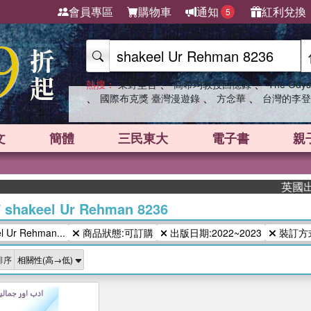
會員專區
購物車
通知
紅利兌換
5
、
、
熱搜：
東野圭吾
高希均教授回憶錄
The Odys
、
、
、
國際布克獎 臺灣漫遊錄
方念華
台灣的李登
文
簡體
三民東大
電子書
親
英國出版
/
shakeel Ur Rehman 8236
 Ur Rehman...
商品狀態:可訂購
出版日期:2022~2023
裝訂方
排序