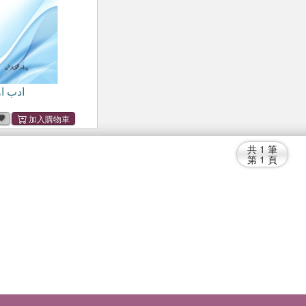
ادب ا
共
1
筆
第
1
頁