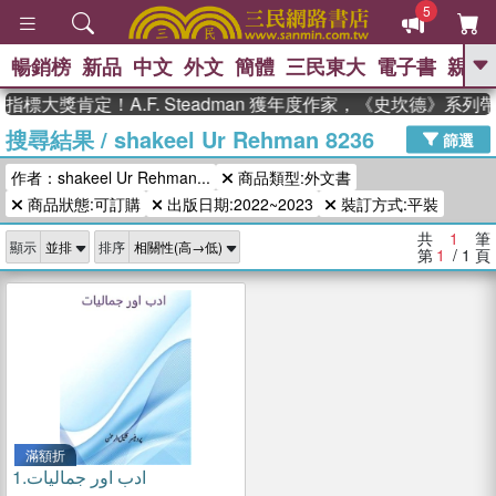
5
暢銷榜
新品
中文
外文
簡體
三民東大
電子書
親子
GO
指標大獎肯定！A.F. Steadman 獲年度作家，《史坎德》系
搜尋結果
/
shakeel Ur Rehman 8236
、
、
熱搜：
東野圭吾
The Odyssey
篩選
、
、
父親節
如果歷史是一群喵
暑期
作者：shakeel Ur Rehman...
商品類型:外文書
、
、
推薦
國際布克獎 臺灣漫遊錄
方
、
、
商品狀態:可訂購
出版日期:2022~2023
裝訂方式:平裝
念華
台灣的李登輝時代
數學女
、
孩：黎曼猜想
偉大的迷走神經
共
1
筆
顯示
排序
第
1
/ 1
頁
滿額折
1.
ادب اور جمالیات