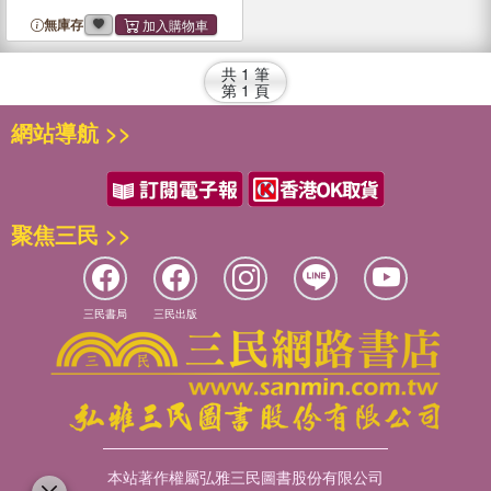
無庫存
共
1
筆
第
1
頁
網站導航 >>
聚焦三民 >>
三民書局
三民出版
本站著作權屬弘雅三民圖書股份有限公司