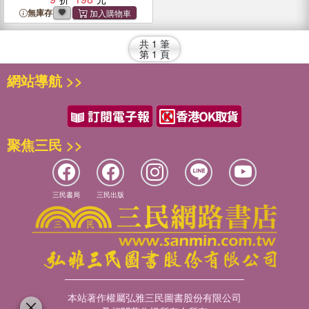
無庫存
共
1
筆
第
1
頁
網站導航 >>
聚焦三民 >>
三民書局
三民出版
本站著作權屬弘雅三民圖書股份有限公司