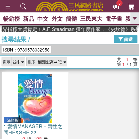
5
暢銷榜
新品
中文
外文
簡體
三民東大
電子書
親子
GO
界指標大獎肯定！A.F. Steadman 獲年度作家，《史坎德》
搜尋結果
/
、
熱搜：
東野圭吾
高希均教授回憶錄
篩選
、
、
、
The Odyssey
父親節
如果歷
ISBN：9789578032958
、
、
史是一群喵
暑期推薦
國際布克
、
、
獎 臺灣漫遊錄
方念華
台灣的李
共
1
筆
顯示
排序
、
、
登輝時代
數學女孩：黎曼猜想
第
1
/ 1
頁
偉大的迷走神經
滿額折
1.
愛情MANAGER－兩性之
間HE&SHE 22
9
198