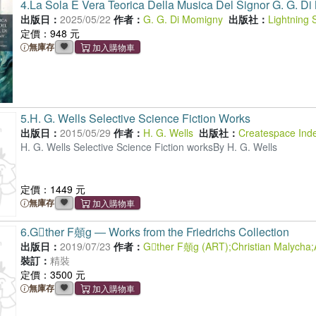
4.
La Sola E Vera Teorica Della Musica Del Signor G. G. Di
出版日：
2025/05/22
作者：
G. G. Di Momigny
出版社：
Lightning 
定價：948 元
無庫存
5.
H. G. Wells Selective Science Fiction Works
出版日：
2015/05/29
作者：
H. G. Wells
出版社：
Createspace Ind
H. G. Wells Selective Science Fiction worksBy H. G. Wells
定價：1449 元
無庫存
6.
Gther F顤g ― Works from the Friedrichs Collection
出版日：
2019/07/23
作者：
Gther F顤g (ART)
;
Christian Malycha
;
裝訂：
精裝
定價：3500 元
無庫存