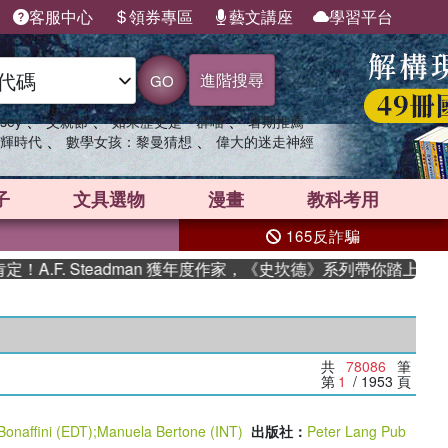
客服中心
領券專區
藝文講座
學習平台
進階搜尋
GO
、
、
、
sey
父親節
如果歷史是一群喵
暑期推薦
、
、
輝時代
數學女孩：黎曼猜想
偉大的迷走神經
子
文具選物
漫畫
教科考用
165反詐騙
Steadman 獲年度作家，《史坎德》系列帶你踏上熱血奇幻旅程
共
78086
筆
第
1
/ 1953
頁
 Bonaffini (EDT)
;
Manuela Bertone (INT)
出版社：
Peter Lang Pub