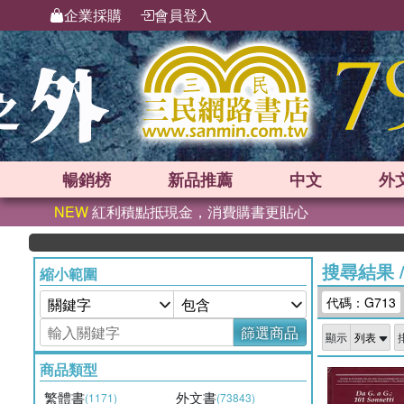
企業採購
會員登入
暢銷榜
新品
推薦
中文
外
NEW
紅利積點抵現金，消費購書更貼心
搜尋結果
縮小範圍
代碼：G713
篩選商品
顯示
商品類型
繁體書
外文書
(1171)
(73843)