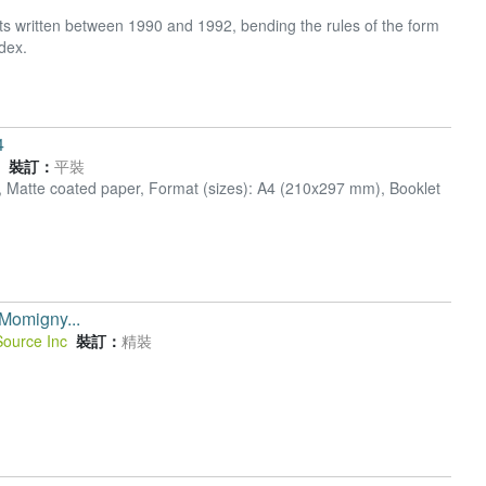
ets written between 1990 and 1992, bending the rules of the form
dex.
4
裝訂：
平裝
s, Matte coated paper, Format (sizes): A4 (210x297 mm), Booklet
 Momigny...
Source Inc
裝訂：
精裝