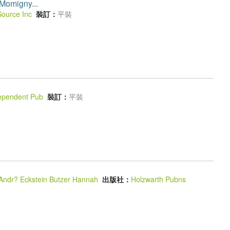
 Momigny...
Source Inc
裝訂：
平裝
ependent Pub
裝訂：
平裝
Andr? Eckstein Butzer Hannah
出版社：
Holzwarth Pubns