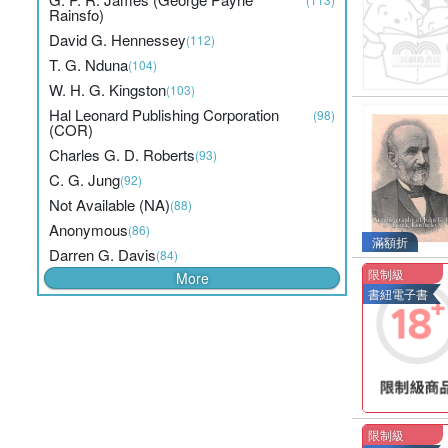
Rainsfo)
David G. Hennessey
(112)
T. G. Nduna
(104)
W. H. G. Kingston
(103)
Hal Leonard Publishing Corporation
(98)
(COR)
Charles G. D. Roberts
(93)
C. G. Jung
(92)
Not Available (NA)
(88)
Anonymous
(86)
滿額折
Darren G. Davis
(84)
限制級
More
書紐電子書
限制級