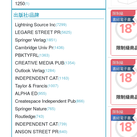
1250
(1)
限制級
出版社/品牌
書紐電子書
Lightning Source Inc
(7299)
LEGARE STREET PR
(5625)
Springer Verlag
(1851)
Cambridge Univ Pr
(1436)
PBKTYFRL
(1363)
CREATIVE MEDIA PUB
限制級
(1354)
書紐電子書
Outlook Verlag
(1284)
INDEPENDENT CAT
(1163)
Taylor & Francis
(1007)
ALPHA ED
(955)
Createspace Independent Pub
(866)
Springer Nature
(765)
限制級
Routledge
(743)
書紐電子書
INDEPENDENT CAT
(739)
ANSON STREET PR
(640)