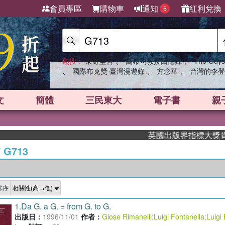
會員專區
購物車
通知
紅利兌換
5
、
、
熱搜：
東野圭吾
高希均教授回憶錄
The Odys
、
、
、
國際布克獎 臺灣漫遊錄
方念華
台灣的李登
文
簡體
三民東大
電子書
親
英國出版界指標大獎肯定！A.F. 
/
G713
排序
1.
Da G. a G. = from G. to G.
出版日：
1996/11/01
作者：
Giose Rimanelli
;
Luigi Fontanella
;
Luigi