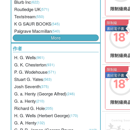
Blurb Inc
(622)
Routledge UK
(571)
Textstream
(550)
限制級
K G SAUR BOOKS
(545)
書紐電子書
Palgrave Macmillan
(540)
More
作者
H. G. Wells
(961)
G. K. Chesterton
(931)
限制級
P. G. Wodehouse
(571)
書紐電子書
Stuart G. Yates
(563)
Josh Seventh
(375)
G. a. Henty (George Alfred)
(246)
G. a. Henty
(210)
Richard G. Hole
(205)
H. G. Wells (Herbert George)
(170)
G. A. Henty
(132)
G. P. R. James (George Payne
(113)