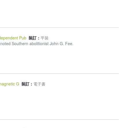
dependent Pub
裝訂：
平裝
noted Southern abolitionist John G. Fee.
magnetic G
裝訂：
電子書