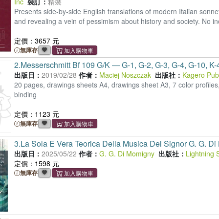
Inc
裝訂：
精裝
Presents side-by-side English translations of modern Italian sonn
and revealing a vein of pessimism about history and society. No in
定價：3657 元
無庫存
2.
Messerschmitt Bf 109 G/K ― G-1, G-2, G-3, G-4, G-10, K-
出版日：
2019/02/28
作者：
Maciej Noszczak
出版社：
Kagero Pub
20 pages, drawings sheets A4, drawings sheet A3, 7 color profile
binding
定價：1123 元
無庫存
3.
La Sola E Vera Teorica Della Musica Del Signor G. G. Di
出版日：
2025/05/22
作者：
G. G. Di Momigny
出版社：
Lightning 
定價：1598 元
無庫存