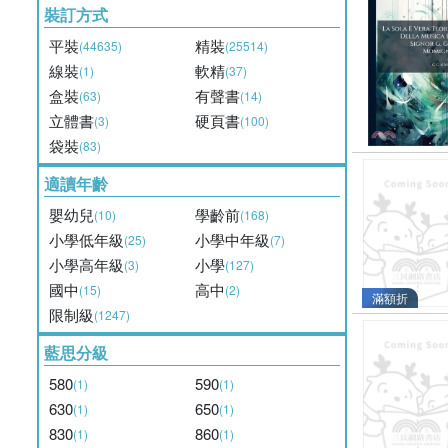
裝訂方式
平裝
精裝
(44635)
(25514)
線裝
軟精
(1)
(37)
盒裝
有聲書
(63)
(14)
立體書
硬頁書
(3)
(100)
袋裝
(83)
適讀年齡
嬰幼兒
學齡前
(10)
(168)
小學低年級
小學中年級
(25)
(7)
小學高年級
小學
(3)
(127)
國中
高中
(15)
(2)
滿額折
限制級
(1247)
藍思分級
580
590
(1)
(1)
630
650
(1)
(1)
830
860
(1)
(1)