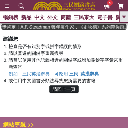
5
暢銷榜
新品
中文
外文
簡體
三民東大
電子書
親子
GO
肯定！A.F. Steadman 獲年度作家，《史坎德》系列帶你踏
、
熱搜：
東野圭吾
高希均教授回憶錄
建議您
、
、
、
The Odyssey
父親節
如果歷
檢查是否有錯別字或拼字錯誤的情形
、
、
史是一群喵
暑期推薦
國際布克
、
、
請以普遍的關鍵字重新搜尋
獎 臺灣漫遊錄
方念華
台灣的李
、
、
登輝時代
數學女孩：黎曼猜想
請嘗試使用其他語義相近的關鍵字或增加關鍵字字彙來重
偉大的迷走神經
新查詢
例如：三民英漢辭典，可改用
三民 英漢辭典
或使用中文圖書分類法尋找您所需要的書籍
請回上一頁
網站導航 >>