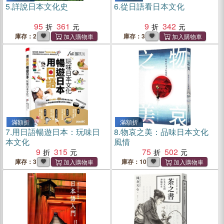
5.
詳說日本文化史
6.
從日語看日本文化
95
361
9
342
庫存：2
庫存：3
滿額折
滿額折
7.
用日語暢遊日本：玩味日
8.
物哀之美：品味日本文化
本文化
風情
9
315
75
502
庫存：3
庫存：10