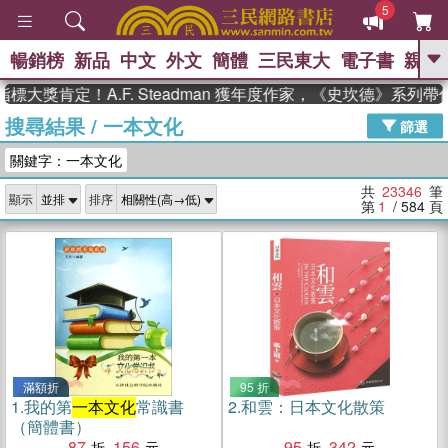
5
暢銷榜
新品
中文
外文
簡體
三民東大
電子書
親子
GO
定！A.F. Steadman 獲年度作家，《史坎德》系列帶你踏
搜尋結果
/
一本文化
、
熱搜：
東野圭吾
高希均教授回憶錄
篩選
、
、
、
The Odyssey
父親節
如果歷
關鍵字：一本文化
、
、
史是一群喵
暑期推薦
國際布克
、
、
獎 臺灣漫遊錄
方念華
台灣的李
共
23346
筆
顯示
排序
、
、
登輝時代
數學女孩：黎曼猜想
第
1
/ 584
頁
偉大的迷走神經
滿額折
95 折
1.
我的第
一本文化
常識書
2.
和雲：日本文化散策
（簡體書）
87
156
95
342