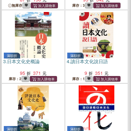
無庫存
庫存：3
滿額折
滿額折
3.
日本文化史概論
4.
讀日本文化說日語
95
371
9
351
庫存：2
庫存：1
滿額折
滿額折