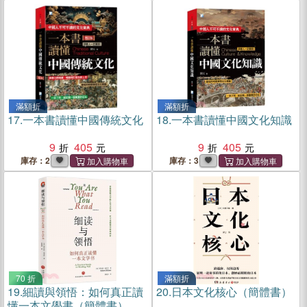
滿額折
滿額折
17.
一本書讀懂中國傳統文化
18.
一本書讀懂中國文化知識
9
405
9
405
庫存：2
庫存：3
70 折
滿額折
19.
細讀與領悟：如何真正讀
20.
日本文化核心（簡體書）
懂一本文學書（簡體書）