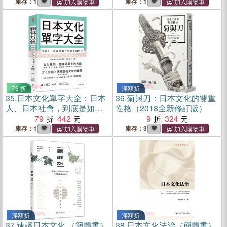
庫存：1
庫存：1
79 折
滿額折
35.
日本文化單字大全：日本
36.
菊與刀：日本文化的雙重
人、日本社會，到底是如
性格（2018全新修訂版）
何？
79
442
9
324
庫存：1
庫存：3
滿額折
滿額折
37.
速讀日本文化 （簡體書）
38.
日本文化法治（簡體書）