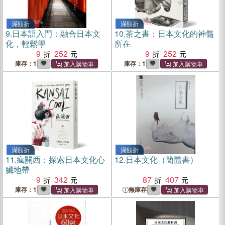
滿額折
滿額折
9.
日本語入門：融合日本文
10.
茶之書：日本文化的神髓
化，輕鬆學
所在
9
252
9
252
庫存：1
庫存：1
滿額折
滿額折
11.
瘋關西：探索日本文化心
12.
日本文化（簡體書）
臟地帶
9
342
87
407
庫存：1
無庫存