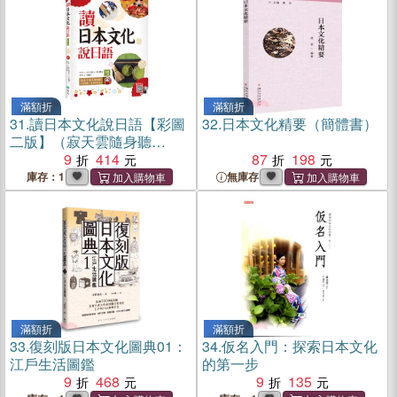
滿額折
滿額折
31.
讀日本文化說日語【彩圖
32.
日本文化精要（簡體書）
二版】（寂天雲隨身聽
APP）
9
414
87
198
庫存：1
無庫存
滿額折
滿額折
33.
復刻版日本文化圖典01：
34.
仮名入門：探索日本文化
江戶生活圖鑑
的第一步
9
468
9
135