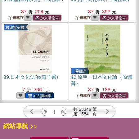
87
204
87
397
無庫存
無庫存
書紐電子書
滿額折
39.
日本文化法治(電子書)
40.
原典：日本文化論（簡體
書）
7
266
87
188
無庫存
共
23346
筆
第
584
頁
網站導航 >>