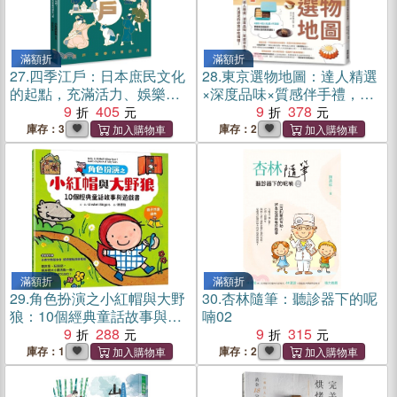
滿額折
滿額折
27.
四季江戶：日本庶民文化
28.
東京選物地圖：達人精選
的起點，充滿活力、娛樂與
×深度品味×質感伴手禮，大
節慶的精彩日常
9
405
滿足的必買必吃情報！
9
378
庫存：3
庫存：2
滿額折
滿額折
29.
角色扮演之小紅帽與大野
30.
杏林隨筆：聽診器下的呢
狼：10個經典童話故事與遊
喃02
戲書
9
288
9
315
庫存：1
庫存：2