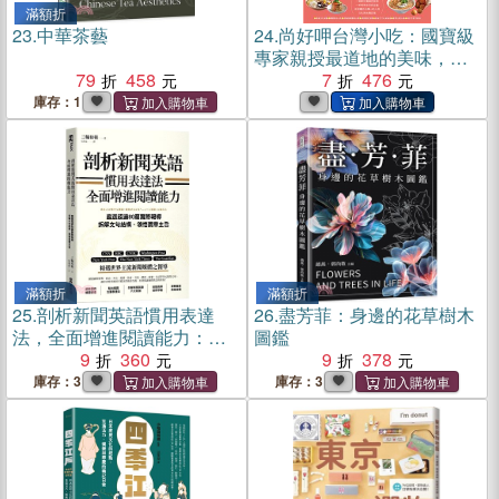
滿額折
23.
中華茶藝
24.
尚好呷台灣小吃：國寶級
專家親授最道地的美味，在
79
458
家輕鬆學╳創業致富配方╳
7
476
品味文化典故(電子書)
庫存：1
滿額折
滿額折
25.
剖析新聞英語慣用表達
26.
盡芳菲：身邊的花草樹木
法，全面增進閱讀能力：嚴
圖鑑
選超過80篇實際報導，拆解
9
360
9
378
文句結構、領悟篇章主旨
庫存：3
庫存：3