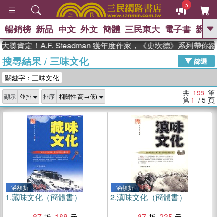
5
暢銷榜
新品
中文
外文
簡體
三民東大
電子書
親子
GO
！A.F. Steadman 獲年度作家，《史坎德》系列帶你踏上熱
搜尋結果
/
三味文化
、
熱搜：
東野圭吾
高希均教授回憶錄
篩選
、
、
、
The Odyssey
父親節
如果歷
關鍵字：三味文化
、
、
史是一群喵
暑期推薦
國際布克
、
、
獎 臺灣漫遊錄
方念華
台灣的李
共
198
筆
顯示
排序
、
、
登輝時代
數學女孩：黎曼猜想
第
1
/ 5
頁
偉大的迷走神經
滿額折
滿額折
1.
藏味文化（簡體書）
2.
滇味文化（簡體書）
87
188
87
235