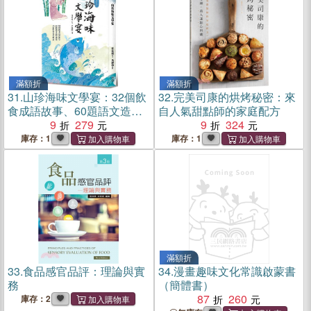
滿額折
滿額折
31.
山珍海味文學宴：32個飲
32.
完美司康的烘烤秘密：來
食成語故事、60題語文造句
自人氣甜點師的家庭配方
運用、18道中華美食典故
9
279
9
324
庫存：1
庫存：1
滿額折
33.
食品感官品評：理論與實
34.
漫畫趣味文化常識啟蒙書
務
（簡體書）
87
260
庫存：2