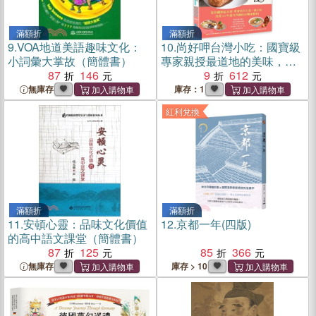
滿額折
滿額折
9.
VOA地道美語趣味文化：
10.
尚好呷台灣小吃：國寶級
小詞彙大掌故（簡體書）
專家親授最道地的美味，在
87
146
家輕鬆學╳創業致富配方╳
9
612
品味文化典故
無庫存
庫存：1
紅利兌換
滿額折
滿額折
11.
安頓心靈：品味文化價值
12.
京都一年(四版)
的高中語文課堂（簡體書）
87
125
85
366
無庫存
庫存 > 10