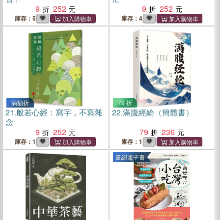
9
252
9
252
庫存：5
庫存：4
滿額折
79 折
21.
般若心經：寫字，不寫雜
22.
滿腹經綸（簡體書）
念
9
252
79
236
庫存：1
庫存：1
書紐電子書