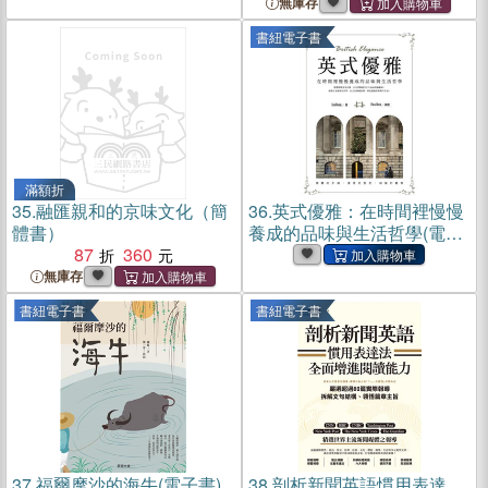
無庫存
書紐電子書
滿額折
35.
融匯親和的京味文化（簡
36.
英式優雅：在時間裡慢慢
體書）
養成的品味與生活哲學(電子
87
360
書)
無庫存
書紐電子書
書紐電子書
37.
福爾摩沙的海牛(電子書)
38.
剖析新聞英語慣用表達