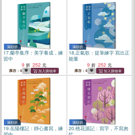
滿額折
滿額折
17.
蘭亭集序：美字養成，練
18.
正氣歌：提筆練字 寫出正
習中
能量
9
252
9
252
庫存：4
庫存：4
滿額折
滿額折
19.
岳陽樓記：靜心書寫，練
20.
桃花源記：寫字，不寫匆
習中
忙