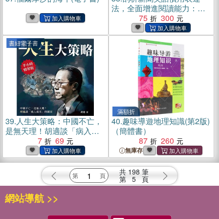
法，全面增進閱讀能力：嚴
選超過80篇實際報導，拆解
75
300
文句結構、領悟篇章主旨(電
子書)
書紐電子書
滿額折
39.
人生大策略：中國不亡，
40.
趣味導遊地理知識(第2版)
是無天理！胡適談「病入膏
（簡體書）
肓」的國家【純有聲】(電子
7
69
87
260
書)
無庫存
共
198
筆
第
5
頁
網站導航 >>