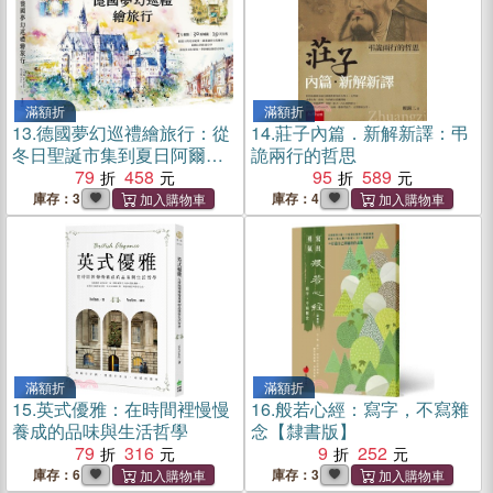
滿額折
滿額折
13.
德國夢幻巡禮繪旅行：從
14.
莊子內篇．新解新譯：弔
冬日聖誕市集到夏日阿爾卑
詭兩行的哲思
斯山景，環德壯遊路線全紀
79
458
95
589
錄
庫存：3
庫存：4
滿額折
滿額折
15.
英式優雅：在時間裡慢慢
16.
般若心經：寫字，不寫雜
養成的品味與生活哲學
念【隸書版】
79
316
9
252
庫存：6
庫存：3