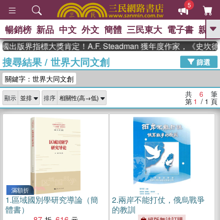
5
暢銷榜
新品
中文
外文
簡體
三民東大
電子書
親子
GO
國出版界指標大獎肯定！A.F. Steadman 獲年度作家，《史
搜尋結果
/
世界大同文創
、
熱搜：
東野圭吾
高希均教授回憶錄
篩選
、
、
、
The Odyssey
父親節
如果歷
關鍵字：世界大同文創
、
、
史是一群喵
暑期推薦
國際布克
、
、
獎 臺灣漫遊錄
方念華
台灣的李
共
6
筆
顯示
排序
、
、
登輝時代
數學女孩：黎曼猜想
第
1
/ 1
頁
偉大的迷走神經
滿額折
1.
區域國別學研究導論（簡
2.
兩岸不能打仗，俄烏戰爭
體書）
的教訓
87
616
絕版無法訂購