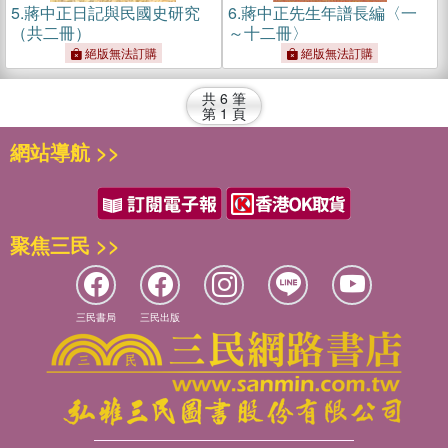
5.
蔣中正日記與民國史研究
6.
蔣中正先生年譜長編〈一
（共二冊）
～十二冊〉
絕版無法訂購
絕版無法訂購
共
6
筆
第
1
頁
網站導航 >>
聚焦三民 >>
三民書局
三民出版