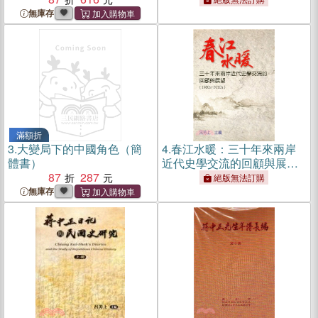
無庫存
滿額折
3.
大變局下的中國角色（簡
4.
春江水暖：三十年來兩岸
體書）
近代史學交流的回顧與展望
87
287
1980s-2010s
絕版無法訂購
無庫存