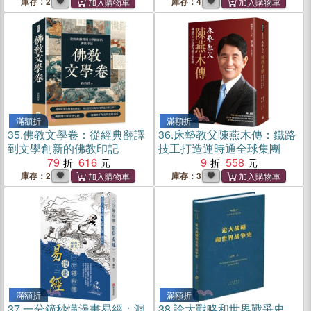
庫存：2
庫存：4
滿額折
滿額折
35.
佛教文學卷：從經典翻譯
36.
床墊教父陳燕木傳：鐵路
到文學創新的佛教印記
技工打造運時通全球集團
79
616
9
558
庫存：2
庫存：3
滿額折
滿額折
37.
一分鐘秒懂漫畫易經：洞
38.
論大戰略和世界戰爭史