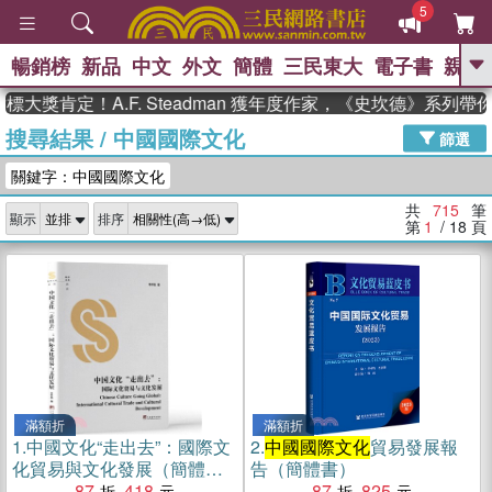
5
暢銷榜
新品
中文
外文
簡體
三民東大
電子書
親子
GO
定！A.F. Steadman 獲年度作家，《史坎德》系列帶你踏上
搜尋結果
/
中國國際文化
、
熱搜：
東野圭吾
高希均教授回憶錄
篩選
、
、
、
The Odyssey
父親節
如果歷
關鍵字：中國國際文化
、
、
史是一群喵
暑期推薦
國際布克
、
、
獎 臺灣漫遊錄
方念華
台灣的李
共
715
筆
顯示
排序
、
、
登輝時代
數學女孩：黎曼猜想
第
1
/ 18
頁
偉大的迷走神經
滿額折
滿額折
1.
中國文化“走出去”：國際文
2.
中國國際文化
貿易發展報
化貿易與文化發展（簡體
告（簡體書）
書）
87
418
87
825