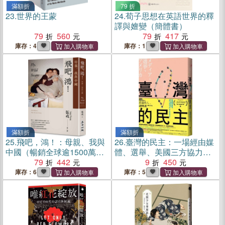
滿額折
79 折
23.
世界的王蒙
24.
荀子思想在英語世界的釋
譯與嬗變（簡體書）
79
560
79
417
庫存：4
庫存：1
滿額折
滿額折
25.
飛吧，鴻！：母親、我與
26.
臺灣的民主：一場經由媒
中國（暢銷全球逾1500萬冊
體、選舉、美國三方協力擠
《鴻》最新系列作）
79
442
壓抬升的造山運動
9
450
庫存：6
庫存：5