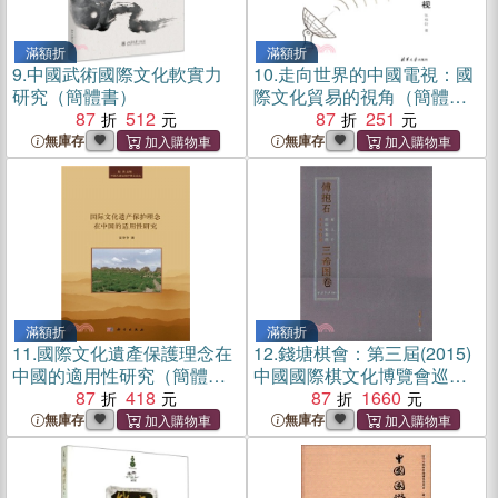
滿額折
滿額折
9.
中國武術國際文化軟實力
10.
走向世界的中國電視：國
研究（簡體書）
際文化貿易的視角（簡體
87
512
書）
87
251
無庫存
無庫存
滿額折
滿額折
11.
國際文化遺產保護理念在
12.
錢塘棋會：第三屆(2015)
中國的適用性研究（簡體
中國國際棋文化博覽會巡禮
書）
87
418
（簡體書）
87
1660
無庫存
無庫存