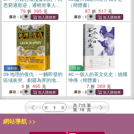
悉窮通順逆，通曉世事人
（簡體書）
情。原來易經這麼懂中國生
79
395
87
517
存哲學，難怪南懷瑾、曾任
庫存：3
庫存：1
強、季羨林這些大師都讀易
經！
滿額折
70 折
39.
地理的復仇：一觸即發的
40.
一個人的茶文化史：姚國
區域衝突、劃疆為界的地緣
坤傳（簡體書）
戰爭，剖析地理與全球布局
9
495
7
369
終極關鍵
庫存：3
庫存：2
共
715
筆
第
18
頁
網站導航 >>