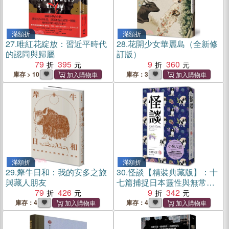
滿額折
滿額折
27.
唯紅花綻放：習近平時代
28.
花開少女華麗島（全新修
的認同與歸屬
訂版）
79
395
9
360
庫存 > 10
庫存：3
滿額折
滿額折
29.
犛牛日和：我的安多之旅
30.
怪談【精裝典藏版】：十
與藏人朋友
七篇捕捉日本靈性與無常之
79
426
美的志怪故事集
9
342
庫存：4
庫存：4