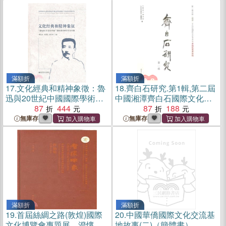
滿額折
滿額折
17.
文化經典和精神象徵：魯
18.
齊白石研究.第1輯,第二屆
迅與20世紀中國國際學術研
中國湘潭齊白石國際文化藝
討會論文集（簡體書）
87
444
術節齊白石藝術論壇（簡體
87
188
書）
無庫存
無庫存
滿額折
滿額折
19.
首屆絲綢之路(敦煌)國際
20.
中國華僑國際文化交流基
文化博覽會專題展．澄懷味
地故事(二)（簡體書）