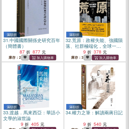
滿額折
滿額折
31.
中國國際關係史研究百年
32.
荒原：政權失能、強國隕
（簡體書）
落、社群極端化，全球一命
87
877
的新國際政治危機
9
378
庫存：2
庫存：3
滿額折
滿額折
33.
渡越．馬來西亞：華語小
34.
權力之筆：解讀兩蔣日記
文學的淑世論
9
405
9
540