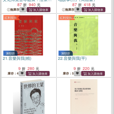
象：中國藝術研究院美術創
87
940
87
418
作精品展作品集（簡體書）
無庫存
無庫存
紅利兌換
紅利兌換
滿額折
滿額折
21.
音樂與我(精)
22.
音樂與我(平)
9
280
9
220
庫存：4
庫存：5