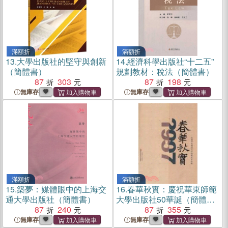
滿額折
滿額折
13.
大學出版社的堅守與創新
14.
經濟科學出版社“十二五”
（簡體書）
規劃教材：稅法（簡體書）
87
303
87
198
無庫存
無庫存
滿額折
滿額折
15.
築夢：媒體眼中的上海交
16.
春華秋實：慶祝華東師範
通大學出版社（簡體書）
大學出版社50華誕（簡體
87
240
書）
87
355
無庫存
無庫存