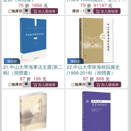
75
1656
冊共61本)（簡體書）
79
91197
無庫存
庫存：1
滿額折
滿額折
21.
中山大學海事法文叢(第二
22.
中山大學珠海校區圖史
輯)（簡體書）
(1999-2018)（簡體書）
87
198
87
668
無庫存
無庫存