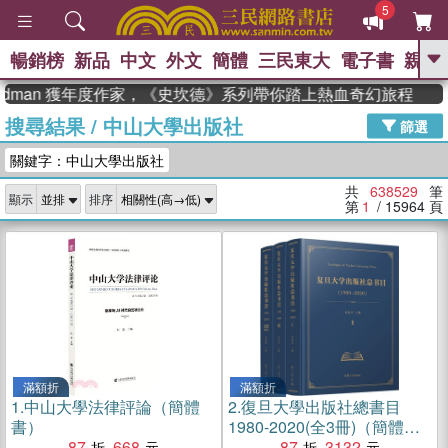
5
暢銷榜
新品
中文
外文
簡體
三民東大
電子書
親子
GO
man 獲年度作家，《史坎德》系列帶你踏上熱血奇幻旅程
搜尋結果
/
中山大學出版社
、
熱搜：
東野圭吾
高希均教授回憶錄
篩選
、
、
、
The Odyssey
父親節
如果歷
關鍵字：中山大學出版社
、
、
史是一群喵
暑期推薦
國際布克
、
、
獎 臺灣漫遊錄
方念華
台灣的李
共
638529
筆
顯示
排序
、
、
登輝時代
數學女孩：黎曼猜想
第
1
/ 15964
頁
偉大的迷走神經
滿額折
滿額折
1.
中山大學法律評論（簡體
2.
復旦大學出版社總書目
書）
1980-2020(全3冊)（簡體
87
668
書）
87
3132