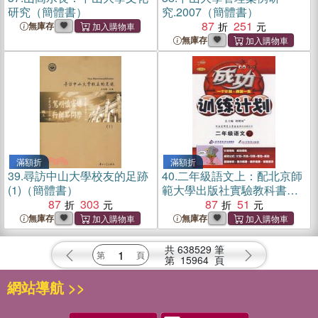
研究（簡體書）
究.2007（簡體書）
87
251
無庫存
無庫存
滿額折
滿額折
39.
尋訪中山大學校友的足跡
40.
二年級語文上：配北京師
(1)（簡體書）
範大學出版社實驗教科書：
87
303
成功訓練計劃（簡體書）
87
51
無庫存
無庫存
共
638529
筆
第
15964
頁
網站導航 >>