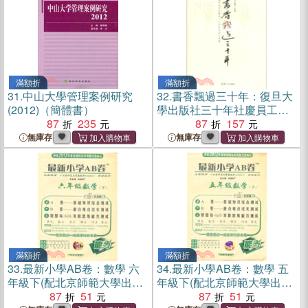
滿額折
滿額折
31.
中山大學管理案例研究
32.
書香飄過三十年：復旦大
(2012)（簡體書）
學出版社三十年社慶員工文
87
235
集（簡體書）
87
157
無庫存
無庫存
滿額折
滿額折
33.
最新小學AB卷：數學 六
34.
最新小學AB卷：數學 五
年級下(配北京師範大學出版
年級下(配北京師範大學出版
社實驗教科書)（簡體書）
87
51
社實驗教科書)（簡體書）
87
51