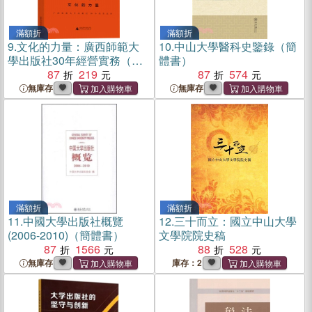
滿額折
滿額折
9.
文化的力量：廣西師範大
10.
中山大學醫科史鑒錄（簡
學出版社30年經營實務（簡
體書）
體書）
87
219
87
574
無庫存
無庫存
滿額折
滿額折
11.
中國大學出版社概覽
12.
三十而立：國立中山大學
(2006-2010)（簡體書）
文學院院史稿
87
1566
88
528
無庫存
庫存：2