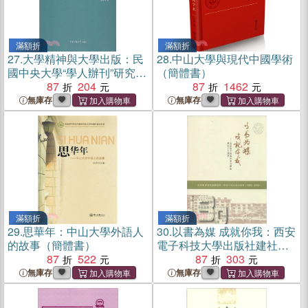
滿額折
滿額折
27.
大學精神與大學出版：民
28.
中山大學與現代中國學術
國中央大學“學人辦刊”研究
（簡體書）
（簡體書）
87
204
87
1462
無庫存
無庫存
滿額折
滿額折
29.
思華年：中山大學外語人
30.
以書為媒 成就你我：西安
的故事（簡體書）
電子科技大學出版社建社三
87
522
十周年（簡體書）
87
303
無庫存
無庫存