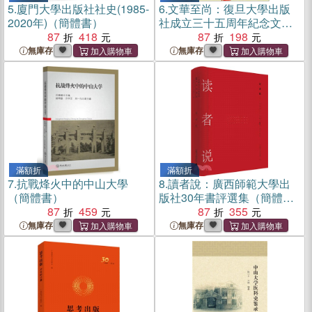
5.
廈門大學出版社社史(1985-
6.
文華至尚：復旦大學出版
2020年)（簡體書）
社成立三十五周年紀念文集
87
418
（簡體書）
87
198
無庫存
無庫存
滿額折
滿額折
7.
抗戰烽火中的中山大學
8.
讀者說：廣西師範大學出
（簡體書）
版社30年書評選集（簡體
87
459
書）
87
355
無庫存
無庫存