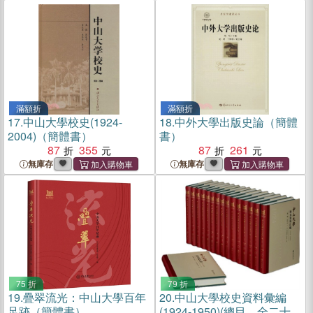
滿額折
滿額折
17.
中山大學校史(1924-
18.
中外大學出版史論（簡體
2004)（簡體書）
書）
87
355
87
261
無庫存
無庫存
75 折
79 折
19.
疊翠流光：中山大學百年
20.
中山大學校史資料彙編
足跡（簡體書）
(1924-1950)(總目、全二十七