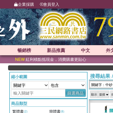
企業採購
會員登入
暢銷榜
新品
推薦
中文
外
NEW
紅利積點抵現金，消費購書更貼心
搜尋結果
縮小範圍
關鍵字：中砂
篩選商品
顯示
商品類型
繁體書
簡體書
(2)
(8)