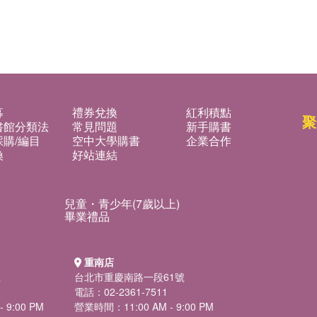
募
禮券兌換
紅利積點
聚
書館分類法
常見問題
新手購書
購/編目
空中大學購書
企業合作
換
好站連結
兒童・青少年(7歲以上)
畢業禮品
重南店
號
台北市重慶南路一段61號
電話：02-2361-7511
 9:00 PM
營業時間：11:00 AM - 9:00 PM