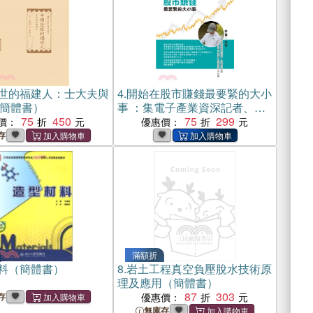
世的福建人：士大夫與
4.
開始在股市賺錢最要緊的大小
簡體書）
事 ：集電子產業資深記者、券
75
450
商分析師於一身的「九等」投
75
299
價：
優惠價：
資祕技全公開(電子書)
存
滿額折
料（簡體書）
8.
岩土工程真空負壓脫水技術原
理及應用（簡體書）
87
303
存
優惠價：
無庫存