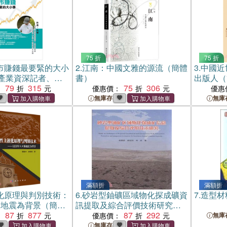
75 折
75 折
市賺錢最要緊的大小
2.
江南：中國文雅的源流（簡體
3.
中國近
產業資深記者、券
書）
出版人（
一身的「九等」投
79
315
75
306
：
優惠價：
優惠
開
無庫存
無庫
滿額折
滿額折
化原理與判別技術：
6.
砂岩型鈾礦區域物化探成礦資
7.
造型材
0級地震為背景（簡體
訊提取及綜合評價技術研究
87
877
（簡體書）
87
292
：
優惠價：
無庫
無庫存