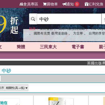
會員專區
購物車
通知
紅利兌換
5
、
、
熱搜：
東野圭吾
高希均教授回憶錄
The Odys
、
、
、
國際布克獎 臺灣漫遊錄
方念華
台灣的李登
文
簡體
三民東大
電子書
親
英國出版界指標大
/
中砂
排序