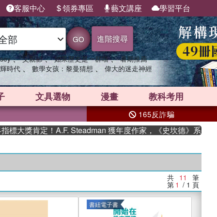
客服中心
領券專區
藝文講座
學習平台
進階搜尋
GO
、
、
、
sey
父親節
如果歷史是一群喵
暑期推薦
、
、
輝時代
數學女孩：黎曼猜想
偉大的迷走神經
子
文具選物
漫畫
教科考用
165反詐騙
獎肯定！A.F. Steadman 獲年度作家，《史坎德》系列帶你
共
11
筆
第
1
/ 1
頁
書紐電子書