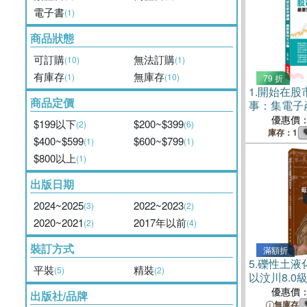
電子書
(1)
商品狀態
可訂購
無法訂購
(10)
(1)
有庫存
無庫存
(1)
(10)
79 折
1.
開始在股
商品定價
事：集電子
商分析師於
優惠價
$199以下
$200~$399
(2)
(6)
資祕技全公
庫存：1
$400~$599
$600~$799
(1)
(1)
$800以上
(1)
出版日期
2024~2025
2022~2023
(3)
(2)
2020~2021
2017年以前
(2)
(4)
裝訂方式
滿額折
5.
礫性土液
平裝
精裝
(5)
(2)
以汶川8.
書）
優惠價
出版社/品牌
無庫存