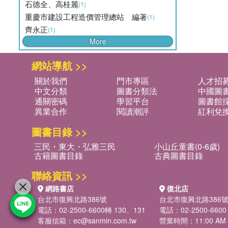
石德全、高桂麗
(1)
重慶市建設工程造價管理總站 編著
(1)
齊永正
(1)
More
網站導航 >>
關於我們
門市專區
人才招
中文分類
圖書分類法
中國圖
通關密碼
學習平台
圖書館採
異業合作
閱讀潮評
紅利兌
圖書目錄 >>
三民・東大・弘雅三民
小山丘童書(0-6歲)
古籍圖書目錄
古典圖書目錄
聯絡資訊 >>
網路書店
復北店
台北市復興北路386號
台北市復興北路386
電話：02-2500-6600轉 130、131
電話：02-2500-6600
客服信箱：
ec@sanmin.com.tw
營業時間：11:00 AM -