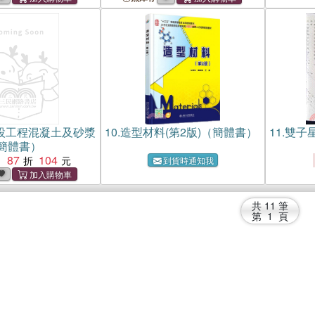
設工程混凝土及砂漿
10.
造型材料(第2版)（簡體書）
11.
雙子
簡體書）
87
104
：
到貨時通知我
共
11
筆
第
1
頁