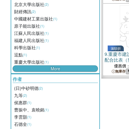
北京大學出版社
(2)
財經傳訊
(2)
中國建材工業出版社
(1)
原子能出版社
(1)
江蘇人民出版社
(1)
福建人民出版社
(1)
科學出版社
(1)
滿額折
9.
重慶市建
逗點
(1)
配合比表（
重慶大學出版社
(1)
優惠價
More
無庫存
作者
(日)中砂明德
(2)
九等
(2)
侯惠群
(1)
曹振中、袁曉銘
(1)
李雲顥
(1)
石德全
(1)