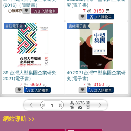
(2016)（簡體書）
究(電子書)
7
3150
無庫存
書紐電子書
書紐電子書
39.
台灣大型集團企業研究．
40.
2021台灣中型集團企業研
2021(電子書)
究(電子書)
7
6650
7
3150
共
3676
筆
第
92
頁
網站導航 >>