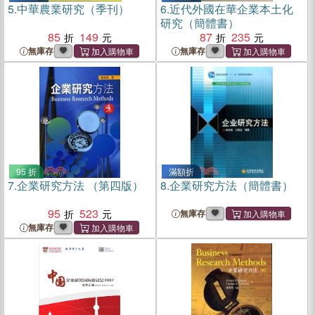
5.
中華農業研究（季刊）
6.
近代外國在華企業本土化
研究（簡體書）
85
149
87
235
無庫存
無庫存
95 折
滿額折
7.
企業研究方法 （第四版）
8.
企業研究方法（簡體書）
95
523
無庫存
無庫存