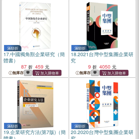
滿額折
滿額折
17.
中國獨角獸企業研究（簡
18.
2021台灣中型集團企業研
體書）
究
87
459
9
4050
無庫存
無庫存
滿額折
滿額折
19.
企業研究方法(第7版)（簡
20.
2020台灣中型集團企業研
體書）
究