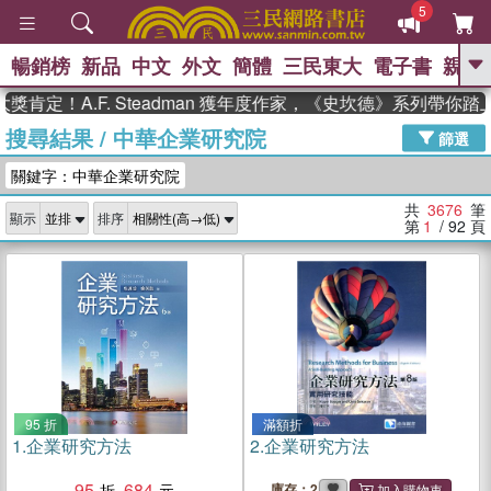
5
暢銷榜
新品
中文
外文
簡體
三民東大
電子書
親子
GO
A.F. Steadman 獲年度作家，《史坎德》系列帶你踏上熱
搜尋結果
/
中華企業研究院
、
、
熱搜：
東野圭吾
The Odyssey
篩選
、
、
父親節
如果歷史是一群喵
暑期
關鍵字：中華企業研究院
、
、
推薦
國際布克獎 臺灣漫遊錄
方
、
、
念華
台灣的李登輝時代
數學女
共
3676
筆
顯示
排序
、
孩：黎曼猜想
偉大的迷走神經
第
1
/ 92
頁
95 折
滿額折
1.
企業研究方法
2.
企業研究方法
95
684
庫存：2