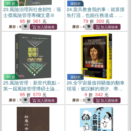
95 折
滿額折
23.
風險治理與社會韌性：張
24.
當兵教會我的事：就算摸
士傑風險管理專欄文選Ⅲ
魚打混，也能任務達成，活
95
361
得滋潤；就算流血流汗，也
79
300
要自我挑戰，超越障礙；那
庫存：9
庫存：4
些年，我在裝甲精誠連的特
種兵日記！
95 折
滿額折
25.
風險管理：新世代觀點－
26.
全宇宙最值得驕傲的翻車
第一屆風險管理博碩士論文
現場：被誤解的潮汐、專門
獎論文集
95
570
尋找火星人的天文臺以及
9
342
「太陽系的邊緣人」冥王星
庫存：7
庫存：3