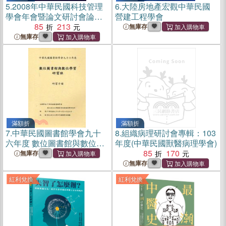
5.
2008年中華民國科技管理
6.
大陸房地產宏觀中華民國
學會年會暨論文研討會論文
營建工程學會
摘要集
85
213
無庫存
無庫存
滿額折
滿額折
7.
中華民國圖書館學會九十
8.
組織病理研討會專輯：103
六年度 數位圖書館與數位學
年度(中華民國獸醫病理學會)
習研習班 研習手冊
85
170
無庫存
無庫存
紅利兌換
紅利兌換