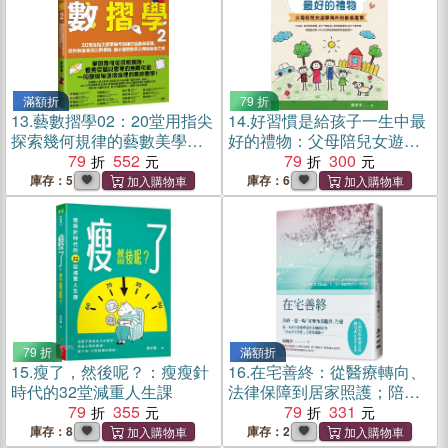
滿額折
79 折
13.
藝數摺學02：20堂用指尖
14.
好習慣是給孩子一生中最
探索幾何規律的藝數美學
好的禮物：父母陪兒女遊學
課，從對稱全等到比例相
79
552
海外的教養趣事
79
300
似，動手體驗數學之用與藝
庫存：5
庫存：6
術之美
79 折
滿額折
15.
瘦了，然後呢？：瘦瘦針
16.
在宅善終：從醫療轉向、
時代的32堂減重人生課
法律保障到居家照護；陪你
79
355
看懂身體告別信號，第一本
79
331
不留遺憾的安心行動指南
庫存：8
庫存：2