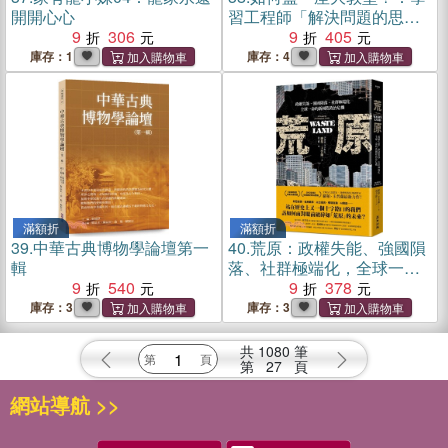
開開心心
習工程師「解決問題的思
9
306
維」！從重大歷史工程到日
9
405
常小物，一窺創新與發明背
庫存：1
庫存：4
後的故事
滿額折
滿額折
39.
中華古典博物學論壇第一
40.
荒原：政權失能、強國隕
輯
落、社群極端化，全球一命
9
540
的新國際政治危機
9
378
庫存：3
庫存：3
共
1080
筆
第
27
頁
網站導航 >>