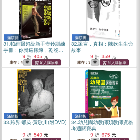
滿額折
滿額折
31.
帕維爾超級新手壺鈴訓練
32.
謊言．真相：陳欽生生命
手冊：你就這樣練，乾脆俐
故事
落一站解決
9
405
9
359
庫存：4
庫存：3
滿額折
滿額折
33.
跨界‧蠟染‧黃歌川(附DVD)
34.
幼兒園幼教師類教師資格
考通關寶典
9
540
9
675