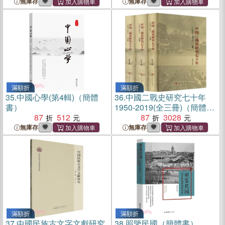
書）
無庫存
無庫存
滿額折
滿額折
35.
中國心學(第4輯)（簡體
36.
中國二戰史研究七十年
書）
1950-2019(全三冊)（簡體
87
512
書）
87
3028
無庫存
無庫存
滿額折
滿額折
37.
中國民族古文字文獻研究
38.
照鑒民國（簡體書）