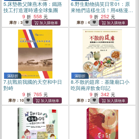
5.
床墊教父陳燕木傳：鐵路
6.
野生動物搞笑日常01：原
技工打造運時通全球集團
來牠們這樣生活！用4格漫畫
9
558
觀察四季生態
9
252
庫存：3
庫存：4
滿額折
滿額折
7.
抗戰前我國的天空和中日
8.
不散的筵席：基隆廟口小
對峙
吃與兩岸飲食印記
9
765
9
342
庫存：10
庫存：2