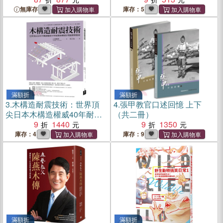
集（簡體書）
無庫存
庫存：5
滿額折
滿額折
3.
木構造耐震技術：世界頂
4.
張甲教官口述回憶 上下
尖日本木構造權威40年耐震
（共二冊）
結構設計理論實務聖經
9
1440
9
1350
庫存：4
庫存：9
滿額折
滿額折