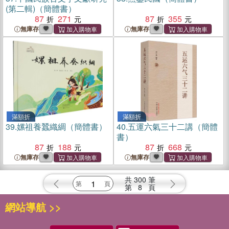
(第二輯)（簡體書）
87
271
87
355
無庫存
無庫存
滿額折
滿額折
39.
嫘祖養蠶織綢（簡體書）
40.
五運六氣三十二講（簡體
書）
87
188
87
668
無庫存
無庫存
共
300
筆
第
8
頁
網站導航 >>