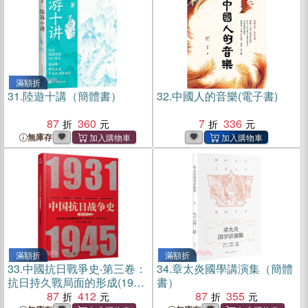
滿額折
31.
陸遊十講（簡體書）
32.
中國人的音樂(電子書)
87
360
7
336
無庫存
滿額折
滿額折
33.
中國抗日戰爭史‧第三卷：
34.
章太炎國學講演集（簡體
抗日持久戰局面的形成(1938
書）
年10月-1943年12月)（簡體
87
412
87
355