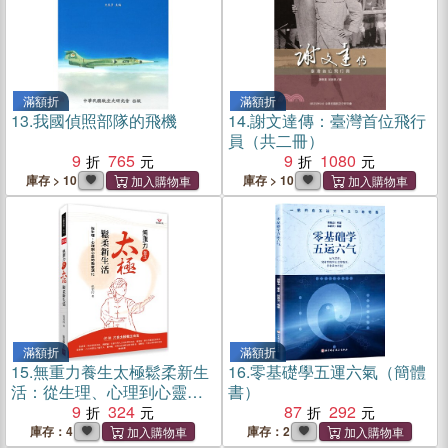
滿額折
滿額折
13.
我國偵照部隊的飛機
14.
謝文達傳：臺灣首位飛行
員（共二冊）
9
765
9
1080
庫存 > 10
庫存 > 10
滿額折
滿額折
15.
無重力養生太極鬆柔新生
16.
零基礎學五運六氣（簡體
活：從生理、心理到心靈的
書）
徹底活化
9
324
87
292
庫存：4
庫存：2