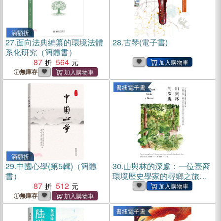
滿額折
27.
面向法典編纂的環境法體
28.
古琴(電子書)
系化研究（簡體書）
87
564
無庫存
書紐電子書
滿額折
29.
中國心學(第5輯)（簡體
30.
山與林的深處：一位臺裔
書）
環境歷史學家的尋鄉之旅，
87
512
在臺灣的植物、島嶼風光和
歷史間探尋家族與自身的來
無庫存
處與記憶(電子書)
書紐電子書