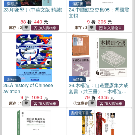
滿額折
滿額折
23.
印象墾丁(中英文版 精裝)
24.
中國航空史集05：馮國震
文輯
88
440
9
306
庫存：2
庫存：3
滿額折
滿額折
25.
A history of Chinese
26.
木構造：山邊豐彥集大成
aviation
套書（共三冊）－木構造全
9
1080
書+木構造耐震技術+木構造
79
4345
庫存：1
無庫存
書紐電子書