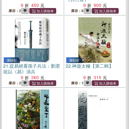
9
450
9
900
庫存：2
庫存：6
滿額折
滿額折
21.
從易經看孫子兵法：劉君
22.
神遊太極【第二輯】
祖以《易》演兵
9
360
9
315
庫存：2
庫存：1