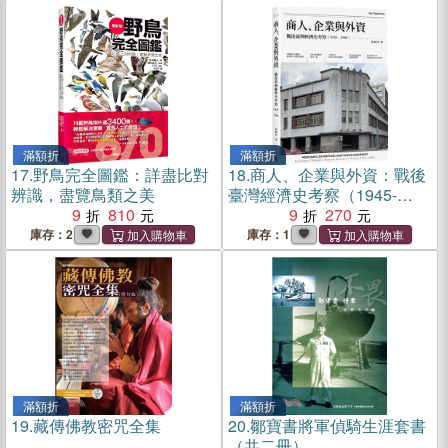
滿額折
滿額折
17.
野鳥完全圖鑑：詳盡比對
18.
商人、企業與外資：戰後
辨識，盡覽鳥類之美
臺灣經濟史考察（1945-
9
810
1960）
9
270
庫存：2
庫存：1
滿額折
滿額折
19.
藏傳佛教密咒全集
20.
鄒寶書將軍偵騎生涯套書
（共二冊）