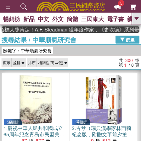
5
暢銷榜
新品
中文
外文
簡體
三民東大
電子書
親子
GO
肯定！A.F. Steadman 獲年度作家，《史坎德》系列帶你踏
搜尋結果
/
中華順氣研究會
、
、
熱搜：
東野圭吾
The Odyssey
篩選
、
、
父親節
如果歷史是一群喵
暑期
關鍵字：中華順氣研究會
、
、
推薦
國際布克獎 臺灣漫遊錄
方
、
、
念華
台灣的李登輝時代
數學女
共
300
筆
顯示
排序
、
孩：黎曼猜想
偉大的迷走神經
第
1
/ 8
頁
滿額折
滿額折
1.
慶祝中華人民共和國成立
2.
古琴（瑞典漢學家林西莉
65周年紀念青島市民盟美術
紀念版，附贈文革前夕搶救
研究會成立35周年書畫作品
87
877
國寶大師餘音專輯）
9
513