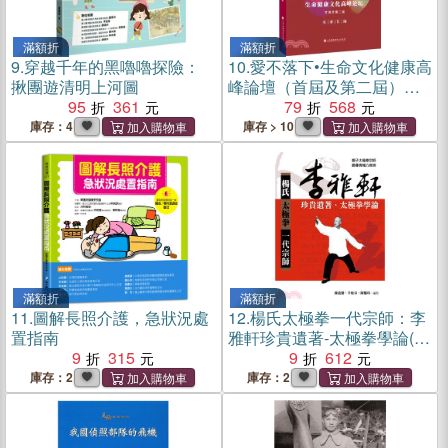
滿額折
滿額折
9.
穿越千年的黑嚕嚕探險：
10.
愛不落下•生命文化健康高
揪團遊清明上河圖
峰論壇（首屆及第二屆）實
95
361
錄彙編（簡體書）
79
568
庫存：4
庫存 > 10
滿額折
滿額折
11.
圖解長照介護，急狀況處
12.
楊氏太極拳一代宗師：李
置指南
雅軒珍貴遺著-太極拳學論(新
9
315
版)
9
612
庫存：2
庫存：2