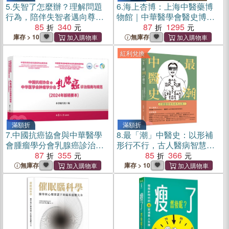
5.
失智了怎麼辦？理解問題
6.
海上杏博：上海中醫藥博
行為，陪伴失智者邁向尊嚴
物館｜中華醫學會醫史博物
又自在的晚年
85
340
館精品文物擷英(書畫分冊)
87
1295
（簡體書）
庫存 > 10
無庫存
紅利兌換
滿額折
滿額折
7.
中國抗癌協會與中華醫學
8.
最「潮」中醫史：以形補
會腫瘤學分會乳腺癌診治指
形行不行，古人醫病智慧超
南與規範(2024年版精要本)
87
355
展開
85
366
（簡體書）
無庫存
庫存 > 10