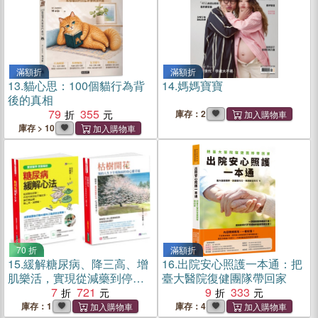
滿額折
滿額折
13.
貓心思：100個貓行為背
14.
媽媽寶寶
後的真相
79
355
庫存：2
庫存 > 10
70 折
滿額折
15.
緩解糖尿病、降三高、增
16.
出院安心照護一本通：把
肌樂活，實現從減藥到停藥
臺大醫院復健團隊帶回家
遠離憂鬱建構無病的身心靈
7
721
9
333
套書（共2本）：糖尿病緩解
庫存：1
庫存：4