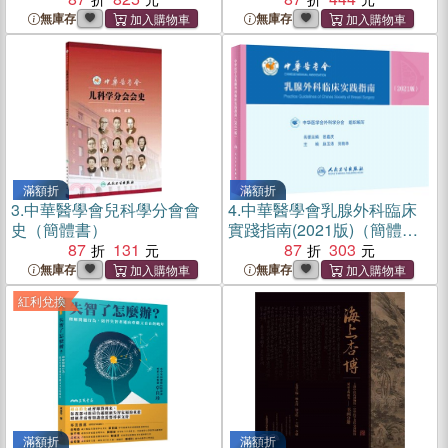
無庫存
無庫存
滿額折
滿額折
3.
中華醫學會兒科學分會會
4.
中華醫學會乳腺外科臨床
史（簡體書）
實踐指南(2021版)（簡體
87
131
書）
87
303
無庫存
無庫存
紅利兌換
滿額折
滿額折