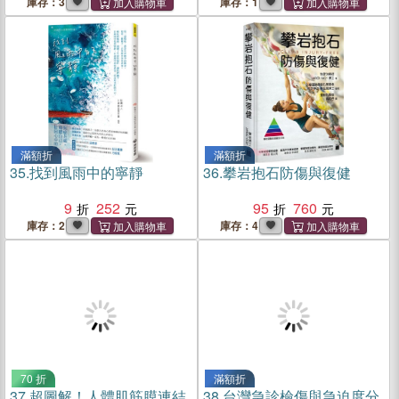
庫存：3
庫存：1
滿額折
滿額折
35.
找到風雨中的寧靜
36.
攀岩抱石防傷與復健
9
252
95
760
庫存：2
庫存：4
70 折
滿額折
37.
超圖解！人體肌筋膜連結
38.
台灣急診檢傷與急迫度分