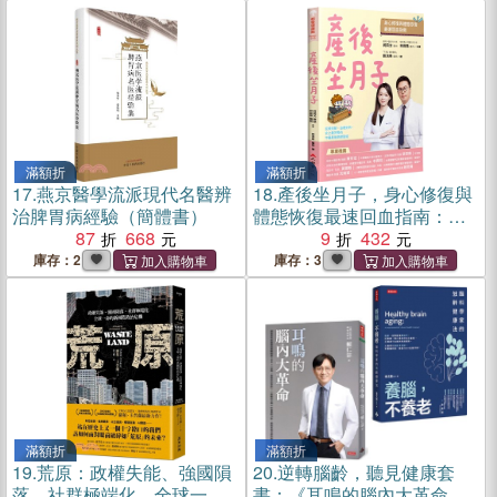
心法+枯樹開花預約人生下半
場無病的身心靈幸福
滿額折
滿額折
17.
燕京醫學流派現代名醫辨
18.
產後坐月子，身心修復與
治脾胃病經驗（簡體書）
體態恢復最速回血指南：從
87
668
頭到腳，由裡到外，史上最
9
432
完整的中醫產後調理聖經
庫存：2
庫存：3
滿額折
滿額折
19.
荒原：政權失能、強國隕
20.
逆轉腦齡，聽見健康套
落、社群極端化，全球一命
書：《耳鳴的腦內大革命》