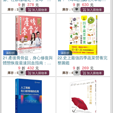
的新國際政治危機
9
378
＋《養腦，不養老》
9
630
庫存：3
庫存：1
滿額折
滿額折
21.
產後喬骨盆，身心修復與
22.
史上最強四季蔬菜營養完
體態恢復最速回血指南：從
整圖鑑
頭到腳，由裡到外，史上最
9
432
9
269
完整的中醫產後調理聖經
庫存：5
庫存：4