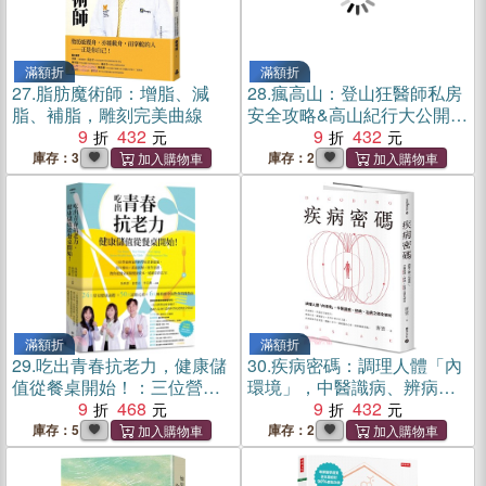
滿額折
滿額折
27.
脂肪魔術師：增脂、減
28.
瘋高山：登山狂醫師私房
脂、補脂，雕刻完美曲線
安全攻略&高山紀行大公開，
9
432
讓大人小孩都能放心入山
9
432
（暢銷增訂版）
庫存：3
庫存：2
滿額折
滿額折
29.
吃出青春抗老力，健康儲
30.
疾病密碼：調理人體「內
值從餐桌開始！：三位營養
環境」，中醫識病、辨病、
專家的科學抗老新提案，器
9
468
治病之道全解析
9
432
官導向×系統拆解×實作食
庫存：5
庫存：2
譜，教你從餐桌累積健康資
本，延續青春活力！