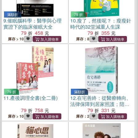
滿額折
79 折
9.
催眠腦科學：醫學與心理
10.
瘦了，然後呢？：瘦瘦針
實證下的臨床催眠大全
時代的32堂減重人生課
79
458
79
355
庫存 > 10
庫存：8
79 折
滿額折
11.
產後調理全書(全二冊)
12.
在宅善終：從醫療轉向、
法律保障到居家照護；陪你
79
758
看懂身體告別信號，第一本
79
331
不留遺憾的安心行動指南
庫存 > 10
庫存：2