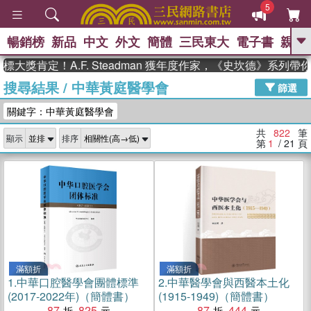
5
暢銷榜
新品
中文
外文
簡體
三民東大
電子書
親子
GO
定！A.F. Steadman 獲年度作家，《史坎德》系列帶你踏上
搜尋結果
/
中華黃庭醫學會
、
、
熱搜：
東野圭吾
The Odyssey
篩選
、
如果歷史是一群喵
國際布克獎 臺灣
關鍵字：中華黃庭醫學會
、
、
漫遊錄
方念華
台灣的李登輝時
、
、
代
數學女孩：黎曼猜想
偉大的
共
822
筆
顯示
排序
迷走神經
第
1
/ 21
頁
滿額折
滿額折
1.
中華口腔醫學會團體標準
2.
中華醫學會與西醫本土化
(2017-2022年)（簡體書）
(1915-1949)（簡體書）
87
825
87
444