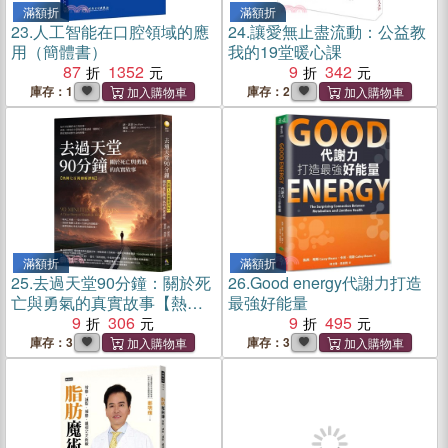
滿額折
滿額折
23.
人工智能在口腔領域的應
24.
讓愛無止盡流動：公益教
用（簡體書）
我的19堂暖心課
87
1352
9
342
庫存：1
庫存：2
滿額折
滿額折
25.
去過天堂90分鐘：關於死
26.
Good energy代謝力打造
亡與勇氣的真實故事【熱銷
最強好能量
七百萬冊新譯版】
9
306
9
495
庫存：3
庫存：3