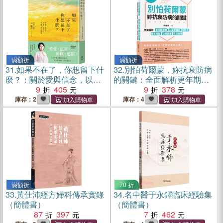
滿額折
滿額折
31.
如果不在了，你想留下什
32.
別怕荷爾蒙，妳抗衰防病
麼？：關於愛與信念，以及
的關鍵：全面解析更年期症
給至愛之人最無價的生命禮
9
405
狀、心血管健康、失智症、
9
378
物
骨質疏鬆、心理健康、乳癌
庫存：2
庫存：4
迷思
滿額折
70 折
33.
黃仕沛經方婦科傳承實錄
34.
名中醫于永鐸臨床經驗集
（簡體書）
（簡體書）
87
397
7
462