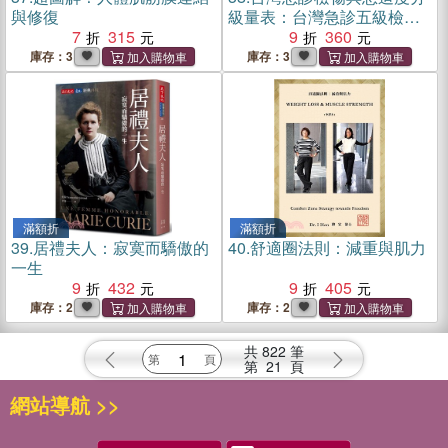
與修復
級量表：台灣急診五級檢傷
7
315
教育手冊
9
360
庫存：3
庫存：3
滿額折
滿額折
39.
居禮夫人：寂寞而驕傲的
40.
舒適圈法則：減重與肌力
一生
9
432
9
405
庫存：2
庫存：2
共
822
筆
第
21
頁
網站導航 >>