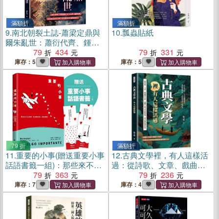
滿額折
滿額折
9.
南北朝裂土誌-蕭梁定鼎與
10.
瓢蟲貼紙
爾朱亂世：蕭衍代齊、鍾離
鏖兵、胡太后亂政、六鎮烽
79
434
79
331
火、爾朱榮入洛……南梁新
庫存：5
庫存：5
朝如何站穩江南，北魏帝國
又如何一步步走向分裂？
79 折
滿額折
11.
重要的小事(贈送重要小事
12.
古典文學裡，有人這樣活
話語書籤一組)：那些來不及
過：從詩歌、文章、戲曲到
珍惜，卻改變我們一生的瞬
79
363
小說，讀懂古典文學的流
79
236
間
變、形式與精神世界
庫存：7
庫存：4