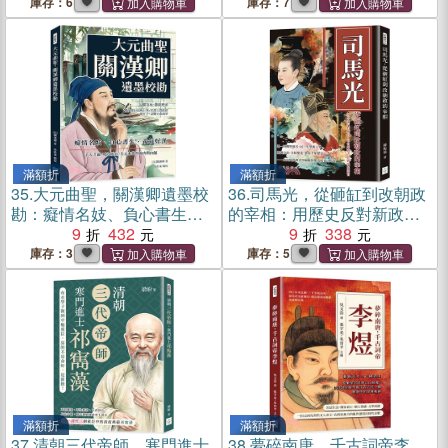
劉宋政權在內憂外患中，如
庫存：6
庫存：7
何撐起半壁江山？
滿額折
滿額折
35.
大元曲聖，關漢卿遺墨校
36.
司馬光，從砸缸到改朝政
勘：癡情名妓、負心書生、
的宰相：用歷史反對新政，
義氣好漢……千人千面，呼
9
432
最會用過去影響現在的官
9
338
之欲出，大元市井的血肉與
庫存：3
庫存：5
內蘊
滿額折
滿額折
37.
清朝三代帝師，寒門進士
38.
夢碎南唐，千古詞帝李