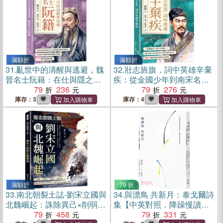
滿額折
滿額折
31.
亂世中的清醒與逃避，魏
32.
壯志旌旗，詞中英雄辛棄
晉名士阮籍：在仕與隱之間
疾：從金國少年到南宋名
徘徊，超越「竹林七賢」的
79
236
將，在戰場與朝堂之間反覆
79
276
浪漫想像，還原其內心掙扎
沉浮，以詞章寫盡收復中原
庫存：3
庫存：4
與政治壓力下的真實人生
的未竟之夢
滿額折
79 折
33.
南北朝裂土誌-劉宋立國與
34.
與漂鳥 共新月：泰戈爾詩
北魏崛起：誅除異己×削弱豪
集【中英對照．降躁慢讀
族×邊境失守×孤城死戰……
79
458
版】
79
331