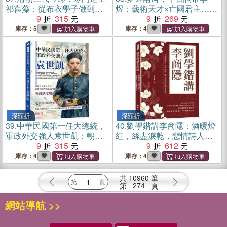
祁寯藻：從布衣學子做到中
煜：藝術天才×亡國君主……
樞重臣，靠的不是命好，是
9
315
從南唐繁華到江山傾覆，以
9
269
節操！
詩詞呈現李後主在五代十國
庫存：5
庫存：4
動盪中的命運軌跡
滿額折
滿額折
39.
中華民國第一任大總統，
40.
劉學鍇講李商隱：酒暖燈
軍政外交強人袁世凱：朝鮮
紅，絲盡淚乾，悲情詩人的
風雲、新軍崛起……在內憂
9
315
謎題與美學
9
612
外患與革命浪潮交織的晚清
庫存：4
庫存：4
時代，袁世凱如何憑實力與
手腕登上政治舞臺？
共
10960
筆
第
274
頁
網站導航 >>