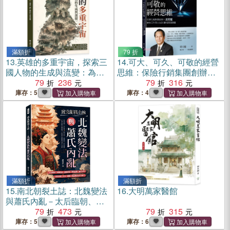
滿額折
79 折
13.
英雄的多重宇宙，探索三
14.
可大、可久、可敬的經營
國人物的生成與流變：為何
思維：保險行銷集團創辦人
我們愛劉備、恨曹操？看經
79
236
梁天龍給你工作與人生的30
79
316
典如何承載道德判斷、人物
個智慧錦囊
庫存：5
庫存：4
愛憎與時代想像
滿額折
滿額折
15.
南北朝裂土誌：北魏變法
16.
大明萬家醫館
與蕭氏內亂－太后臨朝、北
魏南征、洛陽遷都、漢化改
79
473
79
315
制、蕭氏內鬥……南北兩朝
庫存：5
庫存：6