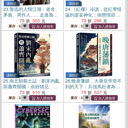
滿額折
滿額折
23.
魯迅的人情江湖：老舍、
24.
《紅樓》冷讀，從紅學怪
茅盾、周作人……走進魯迅
論到虛妄神化：病態情節、
的交友圈，朋友、弟子與論
79
355
藝術瑕疵、續書爭議、詩文
79
296
敵都在這裡登場
評析……從曹雪芹神話到紅
庫存：6
庫存：5
學迷霧，重新審視《紅樓
夢》的價值、缺陷與被過度
神化的經典地位
滿額折
滿額折
25.
南北朝裂土誌：劉宋內亂
26.
晚唐藩鎮，大唐皇帝管不
與蕭齊開國：叔姪猜忌、兄
到的天下：兵強馬壯者為
弟相殘、邊將降魏、權臣入
79
410
王！安史之亂後的節度使、
79
537
主……劉宋皇族連番自毀，
牙兵與河朔三鎮
庫存：5
庫存：5
蕭道成如何從亂局中奪得天
下？