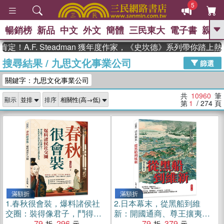
5
暢銷榜
新品
中文
外文
簡體
三民東大
電子書
親子
GO
F. Steadman 獲年度作家，《史坎德》系列帶你踏上熱血奇幻
搜尋結果
/
九思文化事業公司
、
、
熱搜：
東野圭吾
The Odyssey
篩選
、
、
父親節
如果歷史是一群喵
暑期
關鍵字：九思文化事業公司
、
、
推薦
國際布克獎 臺灣漫遊錄
方
、
、
念華
台灣的李登輝時代
數學女
共
10960
筆
顯示
排序
、
孩：黎曼猜想
偉大的迷走神經
第
1
/ 274
頁
滿額折
滿額折
1.
春秋很會裝，爆料諸侯社
2.
日本幕末，從黑船到維
交圈：裝得像君子，鬥得像
新：開國通商、尊王攘夷、
仇人！用輕快筆法打開春秋
79
296
鳥羽伏見決戰、幕府海
79
379