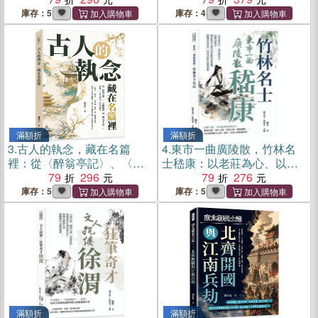
時期的荒唐與精采
軍……見證德川體制崩解與
庫存：5
庫存：4
近代日本的開端
滿額折
滿額折
3.
古人的執念，藏在名篇
4.
東市一曲廣陵散，竹林名
裡：從〈醉翁亭記〉、〈岳
士嵇康：以老莊為心、以琴
陽樓記〉到〈湖心亭看
79
296
聲寄志、以絕交明志……從
79
276
雪〉，讀懂二十位文豪的人
正始名士到司馬氏眼中的異
庫存：5
庫存：5
生與成敗
端，從魏晉易代看一代奇才
的自由與悲劇
滿額折
滿額折