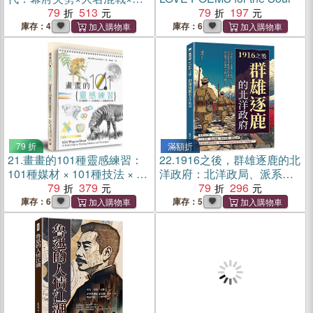
都內亂……一部簡史看懂日
79
513
79
197
本戰國分裂、霸權更替與德
庫存：4
庫存：6
川幕府奠定的天下秩序
79 折
滿額折
21.
畫畫的101種靈感練習：
22.
1916之後，群雄逐鹿的北
101種媒材 × 101種技法 × 無
洋政府：北洋政局、派系競
限創作可能
79
379
逐、革命餘波、財政困
79
296
境……當移植的社會新制度
庫存：6
庫存：5
與現實衝突，晚清後的民國
如何在混亂時局中轉型？