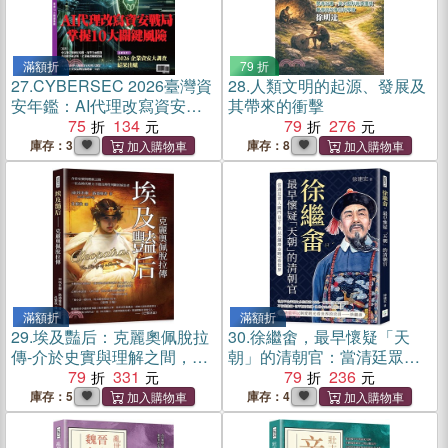
滿額折
79 折
27.
CYBERSEC 2026臺灣資
28.
人類文明的起源、發展及
安年鑑：AI代理改寫資安戰
其帶來的衝擊
局 掌握10大關鍵風險
75
134
79
276
庫存：3
庫存：8
滿額折
滿額折
29.
埃及豔后：克麗奧佩脫拉
30.
徐繼畬，最早懷疑「天
傳-介於史實與理解之間，一
朝」的清朝官：當清廷眾人
位在時代壓力下做出理性判
79
331
關門自守，他以《瀛環志
79
236
斷的統治者
略》看世界
庫存：5
庫存：4