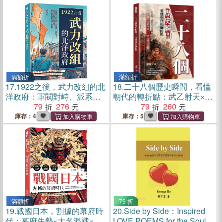
一改革一崩壞，誰能撐住亂
世江山？
滿額折
滿額折
17.
1922之後，武力改組的北
18.
二十八個歷史瞬間，看懂
洋政府：軍閥對峙、派系重
朝代的轉折點：武乙射天×王
組、國會紛爭、外交壓
79
276
莽改制×淝水之戰×明清易
79
260
力……在社會與政治雙重震
代，超震撼歷史名場面，一
庫存：4
庫存：5
盪中，中國如何逐步走向另
失足成千古恨！
一條道路？
滿額折
79 折
19.
戰國日本，割據的幕府時
20.
Side by Side：Inspired
代：幕府失勢×大名混戰×京
LOVE POEMS for the Soul