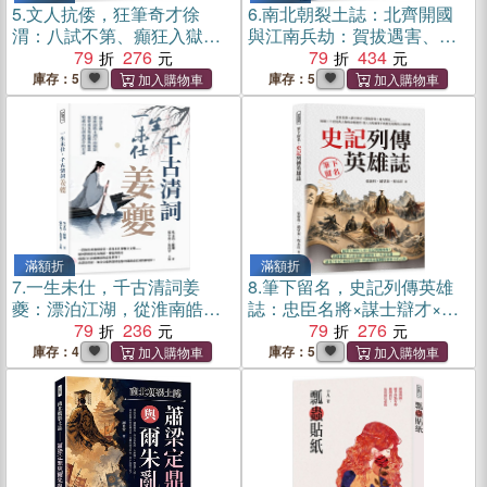
5.
文人抗倭，狂筆奇才徐
6.
南北朝裂土誌：北齊開國
渭：八試不第、癲狂入獄、
與江南兵劫：賀拔遇害、宇
貧病狂疾……從落第書生到
79
276
文接軍、孝武入關、高歡失
79
434
寫意巨匠，徐渭以破碎生命
玉璧、侯景破臺城……北方
庫存：5
庫存：5
震動明代文壇與畫壇
雙雄對峙未決，江南帝國為
何先一步走向崩壞？
滿額折
滿額折
7.
一生未仕，千古清詞姜
8.
筆下留名，史記列傳英雄
夔：漂泊江湖，從淮南皓月
誌：忠臣名將×謀士辯才×隱
到江南梅影，他把南宋的孤
79
236
逸智者×遊方醫家……透過三
79
276
獨與相思，寫成白石詞最清
十位經典人物的命運起伏，
庫存：4
庫存：5
冷的月光
進入司馬遷筆下的歷史現場
與人性世界