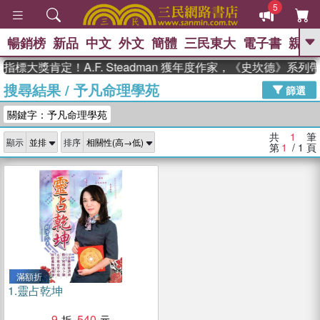
5
暢銷榜
新品
中文
外文
簡體
三民東大
電子書
親子
GO
指標大獎肯定！A.F. Steadman 獲年度作家，《史坎德》系
搜尋結果
/
予凡命理學苑
、
熱搜：
東野圭吾
高希均教授回憶錄
篩選
、
、
、
The Odyssey
父親節
如果歷
關鍵字：予凡命理學苑
、
、
史是一群喵
暑期推薦
國際布克
、
、
獎 臺灣漫遊錄
方念華
台灣的李
共
1
筆
顯示
排序
、
、
登輝時代
數學女孩：黎曼猜想
第
1
/ 1
頁
偉大的迷走神經
滿額折
1.
靈占乾坤
9
540