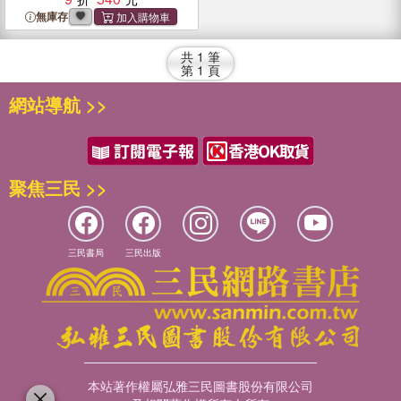
無庫存
共
1
筆
第
1
頁
網站導航 >>
聚焦三民 >>
三民書局
三民出版
本站著作權屬弘雅三民圖書股份有限公司