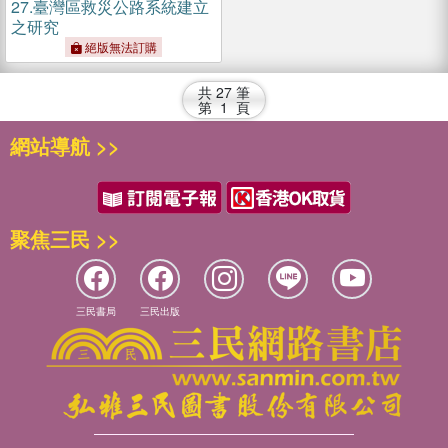
27.
臺灣區救災公路系統建立
之研究
絕版無法訂購
共
27
筆
第
1
頁
網站導航 >>
聚焦三民 >>
三民書局
三民出版