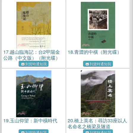
17.
越山臨海記：台2甲陽金
18.
青澀的中橫（附光碟）
公路（中文版）（附光碟）
到貨時通知我
到貨時通知我
19.
玉山仰望：新中橫時代
20.
橋上英名：尋訪33座以人
名命名之橋梁及隧道
到貨時通知我
到貨時通知我