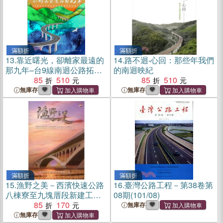
滿額折
滿額折
13.
靠近曙光，卻離家最遠的
14.
路不迴‧心回：那些年我們
那九年–台9線南迴公路拓寬
的南迴映紀
改善後續計畫紀錄專輯（平
85
510
85
510
裝附數位影音光碟）
無庫存
無庫存
滿額折
滿額折
15.
漁野之美－西濱快速公路
16.
臺灣公路工程－第38卷第
八棟寮至九塊厝段新建工程
08期(101/08)
工程紀錄片３ (DVD)
85
170
無庫存
無庫存