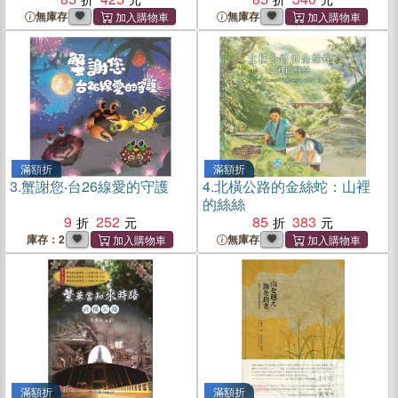
無庫存
無庫存
滿額折
滿額折
3.
蟹謝您‧台26線愛的守護
4.
北橫公路的金絲蛇：山裡
的絲絲
9
252
85
383
庫存：2
無庫存
滿額折
滿額折