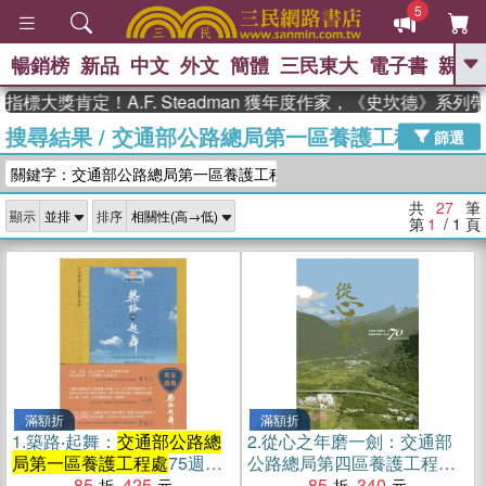
5
暢銷榜
新品
中文
外文
簡體
三民東大
電子書
親子
GO
獎肯定！A.F. Steadman 獲年度作家，《史坎德》系列帶你
搜尋結果
/
交通部公路總局第一區養護工程處
、
熱搜：
東野圭吾
高希均教授回憶錄
篩選
、
、
、
The Odyssey
父親節
花開錦
關鍵字：交通部公路總局第一區養護工程處
、
、
、
繡
暑期推薦
方念華
台灣的
、
李登輝時代
數學女孩：黎曼猜想
共
27
筆
顯示
排序
、
、
偉大的迷走神經
如果歷史是一
第
1
/ 1
頁
、
群喵
臺灣漫遊錄
滿額折
滿額折
1.
築路‧起舞：
交通部公路總
2.
從心之年磨一劍：交通部
局第一區養護工程處
75週年
公路總局第四區養護工程處
紀念專刊
85
425
70週年紀念專刊
85
340