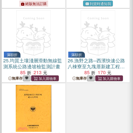
絕版無法訂購
到貨時通知我
滿額折
滿額折
25.
均質土壤淺層滑動無線監
26.
漁野之路─西濱快速公路
測系統公路邊坡檢監測計畫
八棟寮至九塊厝新建工程紀
85
213
錄片1(DVD)
85
170
無庫存
無庫存