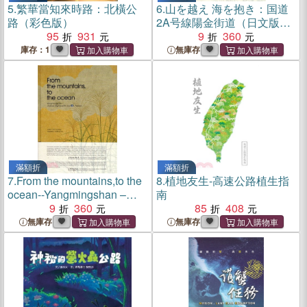
5.
繁華當知來時路：北橫公
6.
山を越え 海を抱き：国道
路（彩色版）
2A号線陽金街道（日文版）
95
931
（附光碟）
9
360
庫存：1
無庫存
滿額折
滿額折
7.
From the mountains,to the
8.
植地友生-高速公路植生指
ocean--Yangmingshan –
南
Jinshan Highway（2A
9
360
85
408
Line）,Taiwan（英文版）
無庫存
無庫存
（附光碟）（精裝）