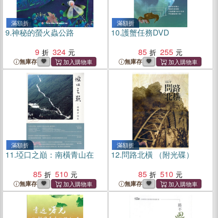
滿額折
滿額折
9.
神秘的螢火蟲公路
10.
護蟹任務DVD
9
324
85
255
無庫存
無庫存
滿額折
滿額折
11.
埡口之巔：南橫青山在
12.
問路北橫 （附光碟）
85
510
85
510
無庫存
無庫存