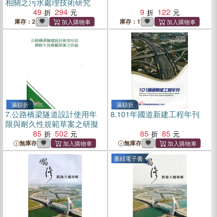
相關之污水處理技術研究
49
294
9
122
庫存：2
庫存：1
滿額折
滿額折
7.
公路橋梁隧道設計使用年
8.
101年國道新建工程年刊
限與耐久性規範草案之研擬
85
502
85
85
無庫存
無庫存
書紐電子書