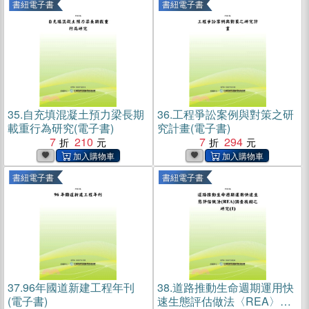
書紐電子書
書紐電子書
35.
自充填混凝土預力梁長期
36.
工程爭訟案例與對策之研
載重行為研究(電子書)
究計畫(電子書)
7
210
7
294
書紐電子書
書紐電子書
37.
96年國道新建工程年刊
38.
道路推動生命週期運用快
(電子書)
速生態評估做法〈REA〉調