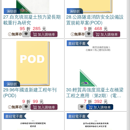
滿額折
滿額折
27.
自充填混凝土預力梁長期
28.
公路隧道消防安全設備設
載重行為研究
置規範草案(POD)
95
285
9
468
無庫存
無庫存
書紐電子書
滿額折
29.
96年國道新建工程年刊
30.
輕質高強度混凝土在橋梁
(POD)
工程之應用〈第2期〉(電子
9
99
書)
7
392
無庫存
書紐電子書
書紐電子書