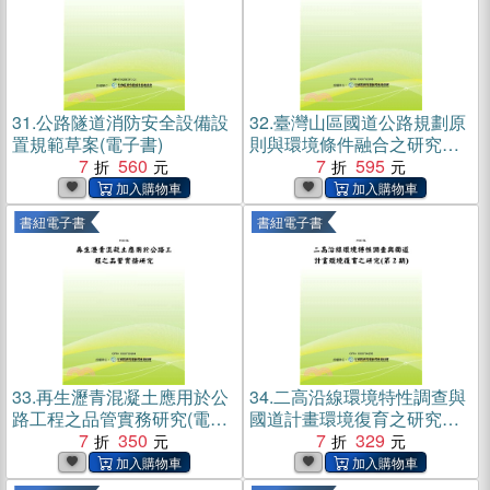
31.
公路隧道消防安全設備設
32.
臺灣山區國道公路規劃原
置規範草案(電子書)
則與環境條件融合之研究計
7
560
畫(電子書)
7
595
書紐電子書
書紐電子書
33.
再生瀝青混凝土應用於公
34.
二高沿線環境特性調查與
路工程之品管實務研究(電子
國道計畫環境復育之研究
書)
7
350
〈第2期〉(電子書)
7
329