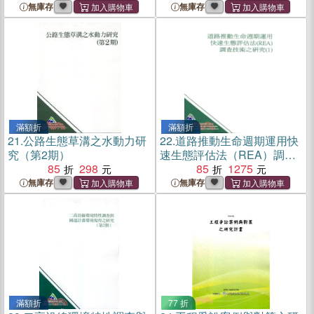
無庫存
無庫存
滿額折
滿額折
21.
公路生態草溝之水動力研
22.
道路推動生命週期運用快
究（第2期）
速生態評估法（REA）調查
85
298
技術之研究（1）
85
1275
無庫存
無庫存
滿額折
77 折