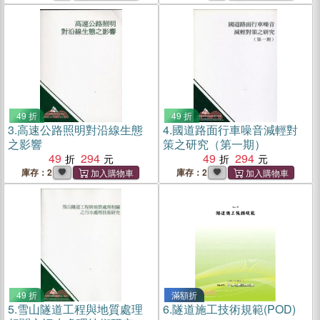
49 折
49 折
3.
高速公路照明對沿線生態
4.
國道路面行車噪音減輕對
之影響
策之研究（第一期）
49
294
49
294
庫存：2
庫存：2
49 折
滿額折
5.
雪山隧道工程與地質處理
6.
隧道施工技術規範(POD)