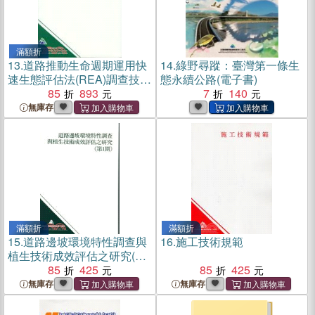
滿額折
13.
道路推動生命週期運用快
14.
綠野尋蹤：臺灣第一條生
速生態評估法(REA)調查技術
態永續公路(電子書)
之研究(2)
85
893
7
140
無庫存
滿額折
滿額折
15.
道路邊坡環境特性調查與
16.
施工技術規範
植生技術成效評估之研究(第
1期)
85
425
85
425
無庫存
無庫存