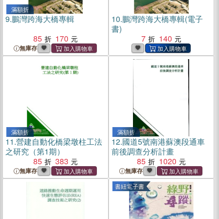
滿額折
9.
鵬灣跨海大橋專輯
10.
鵬灣跨海大橋專輯(電子
書)
85
170
7
140
無庫存
滿額折
滿額折
11.
營建自動化橋梁墩柱工法
12.
國道5號南港蘇澳段通車
之研究（第1期）
前後調查分析計畫
85
383
85
1020
無庫存
無庫存
書紐電子書