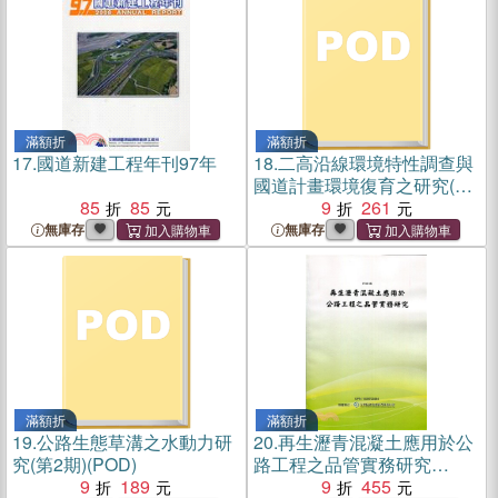
滿額折
滿額折
17.
國道新建工程年刊97年
18.
二高沿線環境特性調查與
國道計畫環境復育之研究(第
85
85
2期)(POD)
9
261
無庫存
無庫存
滿額折
滿額折
19.
公路生態草溝之水動力研
20.
再生瀝青混凝土應用於公
究(第2期)(POD)
路工程之品管實務研究
9
189
(POD)
9
455