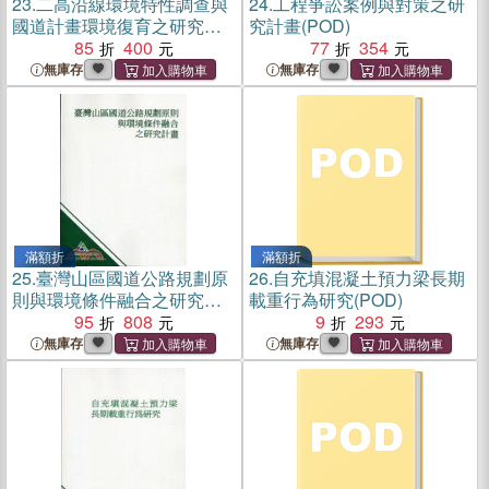
23.
二高沿線環境特性調查與
24.
工程爭訟案例與對策之研
國道計畫環境復育之研究
究計畫(POD)
（第2期）
85
400
77
354
無庫存
無庫存
滿額折
滿額折
25.
臺灣山區國道公路規劃原
26.
自充填混凝土預力梁長期
則與環境條件融合之研究計
載重行為研究(POD)
畫
95
808
9
293
無庫存
無庫存