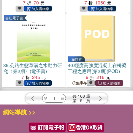
7
70
查技術之研究〈1〉(電子書)
7
1050
書紐電子書
滿額折
39.
公路生態草溝之水動力研
40.
輕度高強度混凝土在橋梁
究〈第2期〉(電子書)
工程之應用(第2期)(POD)
7
245
9
216
無庫存
共
168
筆
第
5
頁
網站導航 >>