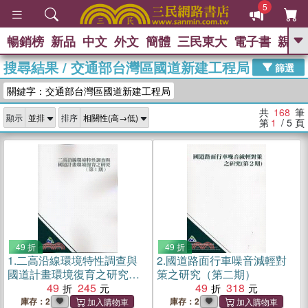
5
暢銷榜
新品
中文
外文
簡體
三民東大
電子書
親子
GO
搜尋結果
/
交通部台灣區國道新建工程局
篩選
熱搜：
關鍵字：交通部台灣區國道新建工程局
共
168
筆
顯示
排序
第
1
/ 5
頁
49 折
49 折
1.
二高沿線環境特性調查與
2.
國道路面行車噪音減輕對
國道計畫環境復育之研究
策之研究（第二期）
（第1
49
245
49
318
庫存：2
庫存：2