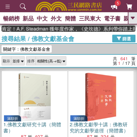
5
暢銷榜
新品
中文
外文
簡體
三民東大
電子書
親子
GO
.F. Steadman 獲年度作家，《史坎德》系列帶你踏上熱血奇
搜尋結果
/
佛教文獻基金會
、
、
熱搜：
東野圭吾
The Odyssey
篩選
、
、
父親節
如果歷史是一群喵
暑期
關鍵字：佛教文獻基金會
、
、
推薦
國際布克獎 臺灣漫遊錄
方
、
、
念華
台灣的李登輝時代
數學女
共
641
筆
顯示
排序
、
孩：黎曼猜想
偉大的迷走神經
第
1
/ 17
頁
滿額折
滿額折
1.
佛教文獻研究十講（簡體
2.
佛教文獻學十講：佛教研
書）
究的文獻學途徑（簡體書）
87
407
87
324