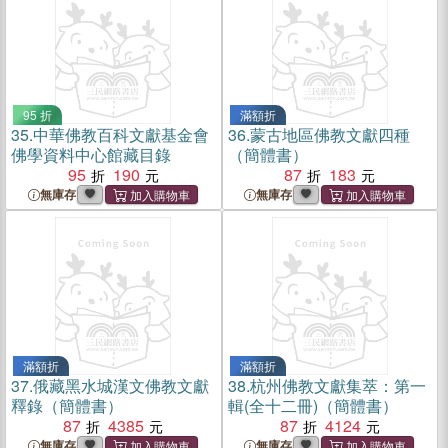
95 折
滿額折
35.
中華佛教百科文獻基金會
36.
蒙古地區佛教文獻四種
佛學資料中心館藏目錄
（簡體書）
95
190
87
183
無庫存
無庫存
滿額折
滿額折
37.
俄藏黑水城漢文佛教文獻
38.
杭州佛教文獻集萃：第一
釋錄（簡體書）
輯(全十二冊)（簡體書）
87
4385
87
4124
無庫存
無庫存