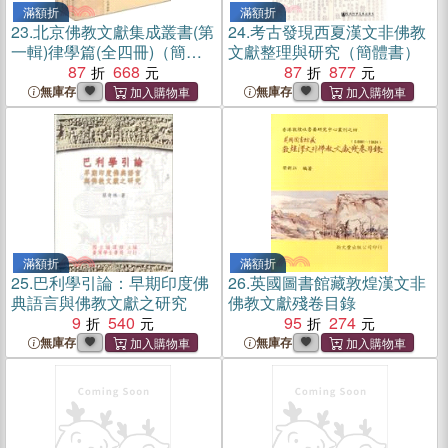
滿額折
滿額折
23.
北京佛教文獻集成叢書(第
24.
考古發現西夏漢文非佛教
一輯)律學篇(全四冊)（簡體
文獻整理與研究（簡體書）
書）
87
668
87
877
無庫存
無庫存
滿額折
滿額折
25.
巴利學引論：早期印度佛
26.
英國圖書館藏敦煌漢文非
典語言與佛教文獻之研究
佛教文獻殘卷目錄
9
540
95
274
無庫存
無庫存