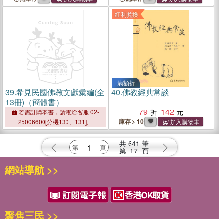
紅利兌換
滿額折
39.
希見民國佛教文獻彙編(全
40.
佛教經典常談
13冊)（簡體書）
79
142
若需訂購本書，請電洽客服 02-
庫存 > 10
25006600[分機130、131]。
共
641
筆
第
17
頁
網站導航 >>
聚焦三民 >>