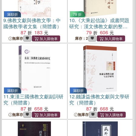
滿額折
79 折
9.
佛教文獻與佛教文學：中
10.
《大乘起信論》成書問題
國佛教學者文集（簡體書）
研究：漢文佛教文獻的整合
87
183
（簡體書）
79
606
無庫存
庫存：2
滿額折
滿額折
11.
東漢三國佛教文獻副詞研
12.
錢謙益佛教文獻與文學研
究（簡體書）
究（簡體書）
87
658
87
668
無庫存
無庫存