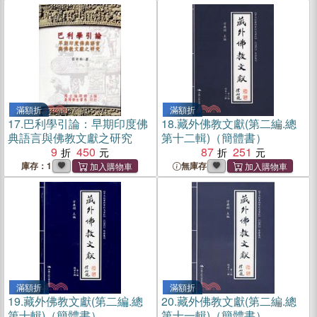
滿額折
滿額折
17.
巴利學引論：早期印度佛
18.
藏外佛教文獻(第二編.總
典語言與佛教文獻之研究
第十二輯)（簡體書）
9
450
87
251
庫存：1
無庫存
滿額折
滿額折
19.
藏外佛教文獻(第二編.總
20.
藏外佛教文獻(第二編.總
第十輯)（簡體書）
第十一輯)（簡體書）