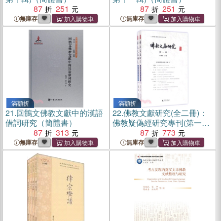
87
251
87
251
無庫存
無庫存
滿額折
滿額折
21.
回鶻文佛教文獻中的漢語
22.
佛教文獻研究(全二冊)：
借詞研究（簡體書）
佛教疑偽經研究專刊(第一、
87
313
二輯)（簡體書）
87
773
無庫存
無庫存