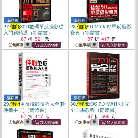
滿額折
滿額折
27.
佳能
80D數碼單反攝影從
28.
佳能
5D Mark Ⅳ單反攝影
入門到精通（簡體書）
寶典（簡體書）
87
521
87
417
無庫存
無庫存
滿額折
滿額折
29.
佳能
單反攝影技巧大全(附
30.
佳能
EOS 7D MARK II完
便攜手冊)（簡體書）
全自學教程（簡體書）
87
417
87
668
無庫存
無庫存