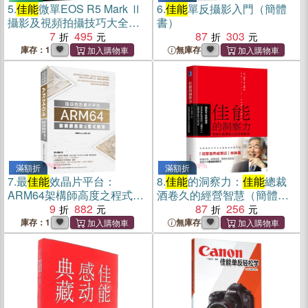
5.
佳能
微單EOS R5 Mark Ⅱ
6.
佳能
單反攝影入門（簡體
攝影及視頻拍攝技巧大全
書）
（簡體書）
7
495
87
303
庫存：1
無庫存
滿額折
滿額折
7.
最
佳能
效晶片平台：
8.
佳能
的洞察力：
佳能
總裁
ARM64架構師高度之程式開
酒卷久的經營智慧（簡體
發
9
882
書）
87
256
庫存：1
無庫存