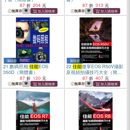
87
204
87
313
無庫存
無庫存
滿額折
滿額折
21.
數碼照相:
佳能
EOS
22.
佳能
微單EOS R50V攝影
350D（簡體書）
及視頻拍攝技巧大全（簡體
87
120
書）
87
407
無庫存
無庫存