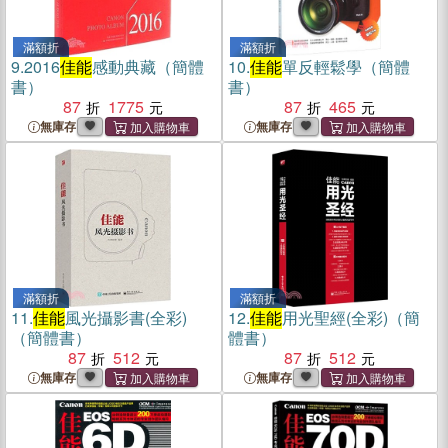
滿額折
滿額折
9.
2016
佳能
感動典藏（簡體
10.
佳能
單反輕鬆學（簡體
書）
書）
87
1775
87
465
無庫存
無庫存
滿額折
滿額折
11.
佳能
風光攝影書(全彩)
12.
佳能
用光聖經(全彩)（簡
（簡體書）
體書）
87
512
87
512
無庫存
無庫存