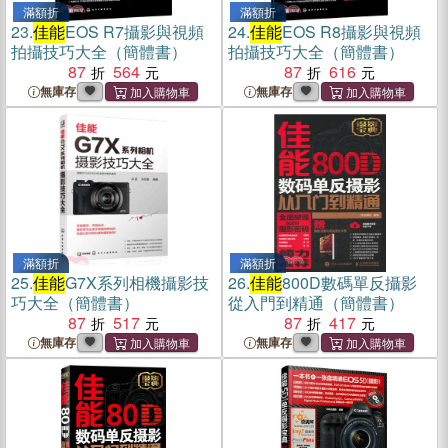
滿額折
滿額折
23.
佳能
EOS R7攝影與視頻
24.
佳能
EOS R8攝影與視頻
拍攝技巧大全（簡體書）
拍攝技巧大全（簡體書）
87
564
87
616
無庫存
無庫存
滿額折
滿額折
25.
佳能
G7X系列相機攝影技
26.
佳能
800D數碼單反攝影
巧大全（簡體書）
從入門到精通（簡體書）
87
517
87
417
無庫存
無庫存