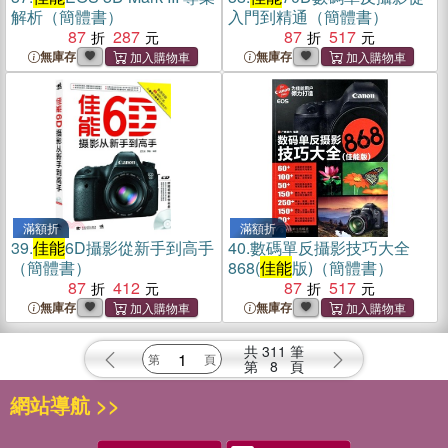
解析（簡體書）
入門到精通（簡體書）
87
287
87
517
無庫存
無庫存
滿額折
滿額折
39.
佳能
6D攝影從新手到高手
40.
數碼單反攝影技巧大全
（簡體書）
868(
佳能
版)（簡體書）
87
412
87
517
無庫存
無庫存
共
311
筆
第
8
頁
網站導航 >>