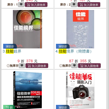
庫存：1
庫存：2
滿額折
滿額折
3.
佳能
鏡界
4.
佳能
境界（簡體書）
9
378
87
355
無庫存
無庫存
70 折
滿額折