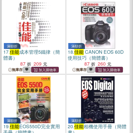
滿額折
滿額折
17.
佳能
成本管理5鐵律（簡
18.
佳能
CANON EOS 60D
體書）
使用技巧（簡體書）
87
209
87
260
無庫存
無庫存
滿額折
滿額折
19.
佳能
EOS550D完全實用
20.
佳能
相機使用手冊（簡體
手冊（簡體書）
書）