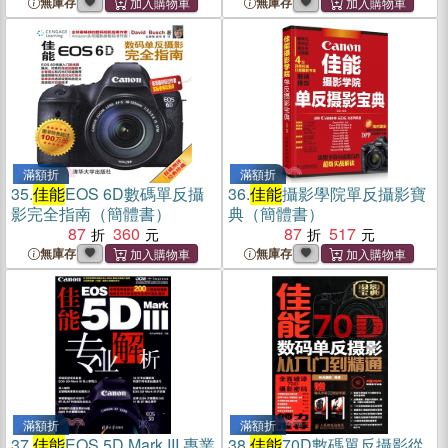
無庫存
無庫存
滿額折
滿額折
35.
佳能
EOS 6D數碼單反攝
36.
佳能
攝影學院單反攝影寶
影完全指南（簡體書）
典（簡體書）
87
360
87
517
無庫存
無庫存
滿額折
滿額折
37.
佳能
EOS 5D Mark III 專業
38.
佳能
70D數碼單反攝影從