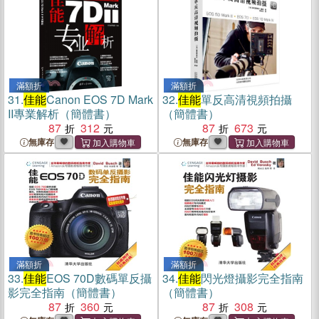
滿額折
滿額折
31.
佳能
Canon EOS 7D Mark
32.
佳能
單反高清視頻拍攝
II專業解析（簡體書）
（簡體書）
87
312
87
673
無庫存
無庫存
滿額折
滿額折
33.
佳能
EOS 70D數碼單反攝
34.
佳能
閃光燈攝影完全指南
影完全指南（簡體書）
（簡體書）
87
360
87
308