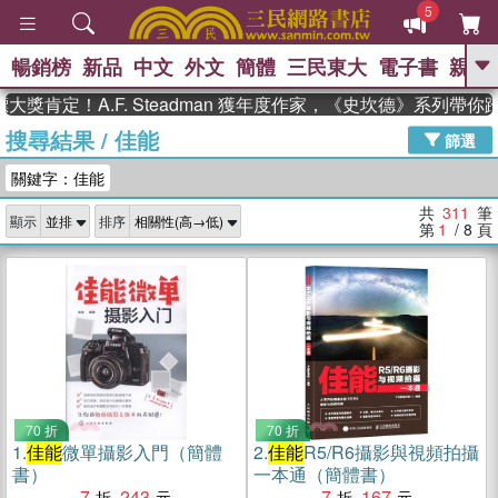
5
暢銷榜
新品
中文
外文
簡體
三民東大
電子書
親子
GO
定！A.F. Steadman 獲年度作家，《史坎德》系列帶你踏上
搜尋結果
/
佳能
、
熱搜：
東野圭吾
高希均教授回憶錄
篩選
、
、
、
The Odyssey
父親節
如果歷
關鍵字：佳能
、
、
史是一群喵
暑期推薦
國際布克
、
、
獎 臺灣漫遊錄
方念華
台灣的李
共
311
筆
顯示
排序
、
、
登輝時代
數學女孩：黎曼猜想
第
1
/ 8
頁
偉大的迷走神經
70 折
70 折
1.
佳能
微單攝影入門（簡體
2.
佳能
R5/R6攝影與視頻拍攝
書）
一本通（簡體書）
7
243
7
167