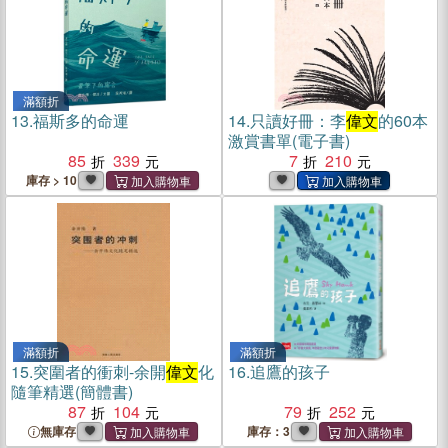
滿額折
13.
福斯多的命運
14.
只讀好冊：李
偉文
的60本
激賞書單(電子書)
85
339
7
210
庫存 > 10
滿額折
滿額折
15.
突圍者的衝刺-余開
偉文
化
16.
追鷹的孩子
隨筆精選(簡體書)
87
104
79
252
無庫存
庫存：3