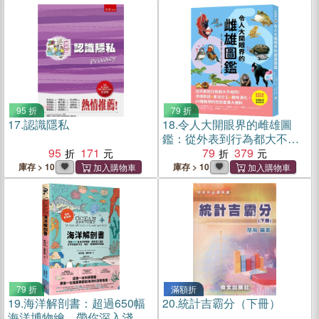
95 折
79 折
17.
認識隱私
18.
令人大開眼界的雌雄圖
鑑：從外表到行為都大不相
95
171
同！求偶奇招X育兒分工X趣
79
379
味演化，69種動物的性別差
庫存 > 10
庫存 > 10
異大爆料
79 折
滿額折
19.
海洋解剖書：超過650幅
20.
統計吉霸分（下冊）
海洋博物繪，帶你深入淺