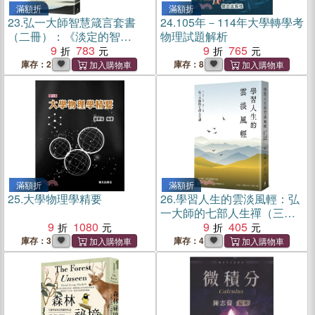
滿額折
滿額折
23.
弘一大師智慧箴言套書
24.
105年－114年大學轉學考
（二冊）：《淡定的智
物理試題解析
慧》、《學習人生的雲淡風
9
783
9
765
輕》
庫存：2
庫存：8
滿額折
滿額折
25.
大學物理學精要
26.
學習人生的雲淡風輕：弘
一大師的七部人生禪（三
9
1080
版）
9
405
庫存：3
庫存：4