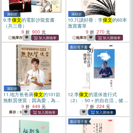
滿額折
滿額折
9.
李
偉文
的電影沙龍套書
10.
只讀好冊：李
偉文
的60本
（共三冊）
激賞書單
9
900
9
270
無庫存
無庫存
書紐電子書
滿額折
11.
地方爸爸蔣
偉文
的101款
12.
李
偉文
的退休進行式
無麩質便當：因為愛，為孩
（2）：50＋的自在活，健康
子精心設計製作50道主食
9
449
老(電子書)
7
224
×120道主菜配菜，366日的
庫存：3
美好紀錄與生活
書紐電子書