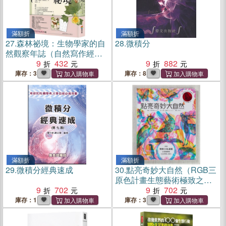
滿額折
滿額折
27.
森林祕境：生物學家的自
28.
微積分
然觀察年誌（自然寫作經
典，長銷慶功版，隨書附贈
9
432
9
882
限量精美2026年曆小卡）
庫存：3
庫存：8
滿額折
滿額折
29.
微積分經典速成
30.
點亮奇妙大自然（RGB三
原色計畫生態藝術極致之
9
702
作，隨書附贈紅綠藍三色濾
9
702
鏡，充滿野性美與視覺震
庫存：1
庫存：3
撼）