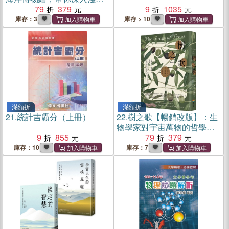
出，全方位探索洋流、地
79
379
9
1035
形、鯨豚等自然知識（暢銷
庫存：3
庫存 > 10
紀念版）
滿額折
滿額折
21.
統計吉霸分（上冊）
22.
樹之歌【暢銷改版】：生
物學家對宇宙萬物的哲學思
9
855
索
79
379
庫存：10
庫存：7