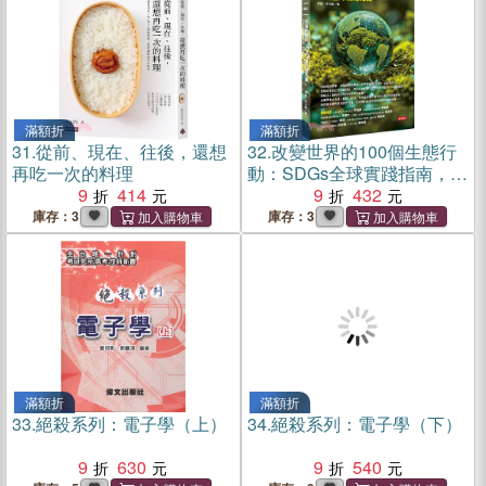
滿額折
滿額折
31.
從前、現在、往後，還想
32.
改變世界的100個生態行
再吃一次的料理
動：SDGs全球實踐指南，生
9
414
物圈篇
9
432
庫存：3
庫存：3
滿額折
滿額折
33.
絕殺系列：電子學（上）
34.
絕殺系列：電子學（下）
9
630
9
540