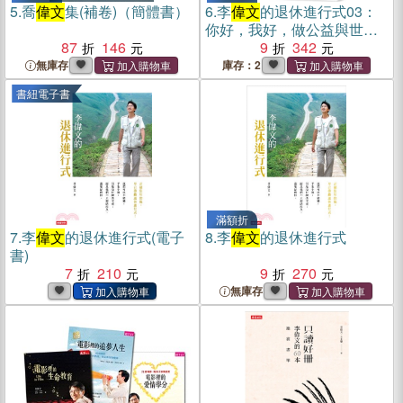
5.
喬
偉文
集(補卷)（簡體書）
6.
李
偉文
的退休進行式03：
你好，我好，做公益與世界
87
146
共好
9
342
無庫存
庫存：2
書紐電子書
滿額折
7.
李
偉文
的退休進行式(電子
8.
李
偉文
的退休進行式
書)
7
210
9
270
無庫存