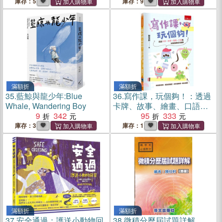
庫存：5
庫存：9
滿額折
滿額折
35.
藍鯨與龍少年:Blue
36.
寫作課，玩個夠！：透過
Whale, Wandering Boy
卡牌、故事、繪畫、口語等
9
342
互動遊戲活化教學(第1版)
95
333
庫存：3
庫存：1
滿額折
滿額折
37.
安全通過：護送小動物回
38.
微積分歷屆試題詳解