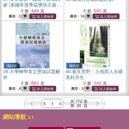
家 (美國年度季茲獎得主最新
力作)
9
449
9
540
庫存：2
庫存：10
滿額折
滿額折
39.
大學轉學英文歷屆試題解
40.
看見荒野：土地與人永續
析
美好共生
9
882
9
342
庫存：8
庫存：3
共
772
筆
第
20
頁
網站導航 >>