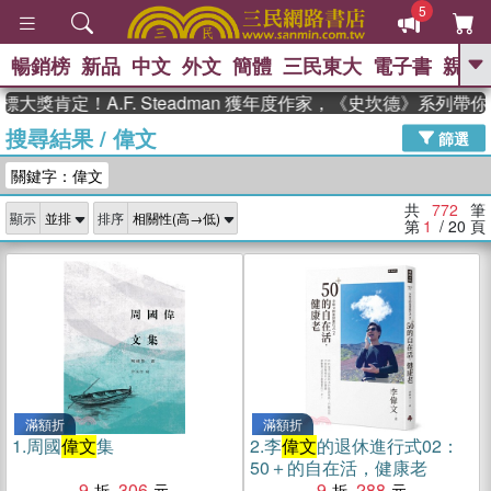
5
暢銷榜
新品
中文
外文
簡體
三民東大
電子書
親子
GO
！A.F. Steadman 獲年度作家，《史坎德》系列帶你踏上
搜尋結果
/
偉文
、
熱搜：
東野圭吾
高希均教授回憶錄
篩選
、
、
、
The Odyssey
父親節
如果歷
關鍵字：偉文
、
、
史是一群喵
暑期推薦
國際布克
、
、
獎 臺灣漫遊錄
方念華
台灣的李
共
772
筆
顯示
排序
、
、
登輝時代
數學女孩：黎曼猜想
第
1
/ 20
頁
偉大的迷走神經
滿額折
滿額折
1.
周國
偉文
集
2.
李
偉文
的退休進行式02：
50＋的自在活，健康老
9
306
9
288