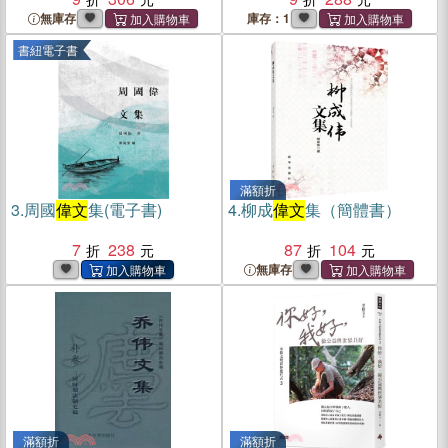
無庫存
庫存：1
書紐電子書
滿額折
3.
周國
偉文
集(電子書)
4.
柳成
偉文
集（簡體書）
7
238
87
104
無庫存
滿額折
滿額折