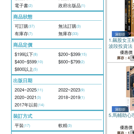
電子書
政府出版品
(2)
(1)
商品狀態
可訂購
無法訂購
(37)
(3)
有庫存
無庫存
(7)
(33)
滿額折
1.
飆股女王
商品定價
波段投資法
均線找到20
優惠價
$199以下
$200~$399
(8)
(15)
庫存：4
$400~$599
$600~$799
(10)
(2)
$800以上
(5)
出版日期
2024~2025
2022~2023
(11)
(9)
2020~2021
2018~2019
(3)
(1)
2017年以前
(14)
滿額折
5.
馬輔助心
裝訂方式
平裝
軟精
(17)
(3)
優惠價
庫存：1