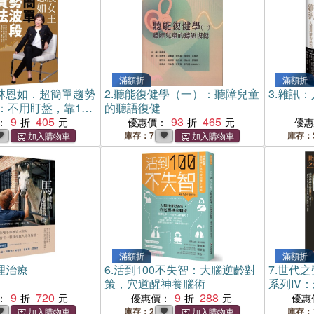
滿額折
滿額折
林恩如．超簡單趨勢
2.
聽能復健學（一）：聽障兒童
3.
雜訊：
：不用盯盤，靠1條
的聽語復健
0％飆股！
9
405
93
465
：
優惠價：
優
庫存：7
庫存：
滿額折
滿額折
理治療
6.
活到100不失智：大腦逆齡對
7.
世代之
策，穴道醒神養腦術
系列IV
9
720
9
288
葬禮DV
：
優惠價：
優惠
庫存：2
庫存：