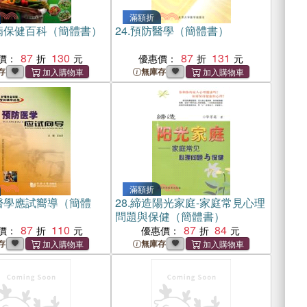
滿額折
病保健百科（簡體書）
24.
預防醫學（簡體書）
87
130
87
131
價：
優惠價：
存
無庫存
滿額折
醫學應試嚮導（簡體
28.
締造陽光家庭-家庭常見心理
問題與保健（簡體書）
87
110
87
84
價：
優惠價：
存
無庫存