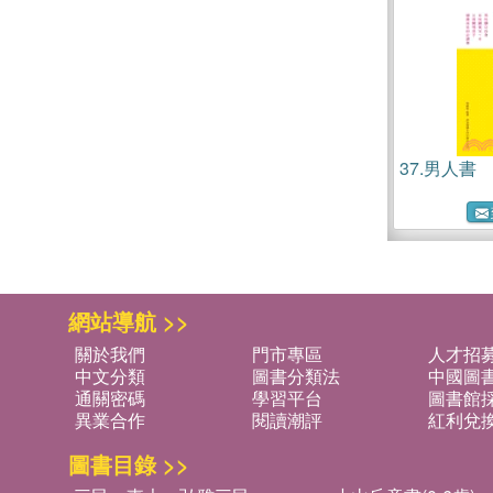
37.
男人書
網站導航 >>
關於我們
門市專區
人才招
中文分類
圖書分類法
中國圖
通關密碼
學習平台
圖書館採
異業合作
閱讀潮評
紅利兌
圖書目錄 >>