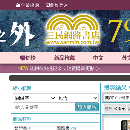
企業採購
會員登入
暢銷榜
新品
推薦
中文
外
NEW
紅利積點抵現金，消費購書更貼心
搜尋結果
縮小範圍
關鍵字：健策
篩選商品
顯示
商品類型
繁體書
簡體書
(10)
(28)