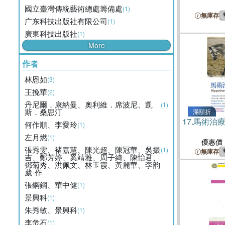
國立臺灣傳統藝術總處籌備處
(1)
無庫存
广东科技出版社有限公司
(1)
廣東科技出版社
(1)
More
作者
林恩如
(3)
王挽華
(2)
丹尼爾．康納曼、奧利維．席波尼、凱
(1)
斯．桑思汀
滿額折
17.
馬術治
何作順、李愛玲
(1)
左月燃
(1)
優惠價
張秀雯、褚嘉慧、陳光超、陳冠華、吳振
(1)
無庫存
吉、鄭芳婷、奚靖雅、周子綺、陳怡君、
鄧菊秀、洪佩文、林玉霞、黃麗華、李韵
葳-作
張鋼鋼、華中健
(1)
景興科
(1)
朱秀敏、景興科
(1)
李危石
(1)