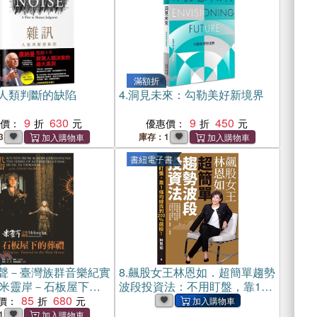
滿額折
人類判斷的缺陷
4.
洞見未來：勾勒美好新境界
9
630
9
450
惠價：
優惠價：
3
庫存：1
書紐電子書
聲－臺灣族群音樂紀實
8.
飆股女王林恩如．超簡單趨勢
：米靈岸－石板屋下的
波段投資法：不用盯盤，靠1條
D
85
680
均線找到200％飆股！(電子書)
價：
1