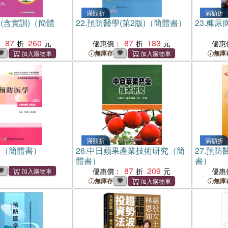
滿額折
滿額折
(含實訓)（簡體
22.
預防醫學(第2版)（簡體書）
23.
糠尿
87
260
87
183
：
優惠價：
優惠
無庫存
無庫
滿額折
滿額折
學（簡體書）
26.
中日蘋果產業技術研究（簡
27.
預防
體書）
書）
87
209
優惠價：
優惠
無庫存
無庫