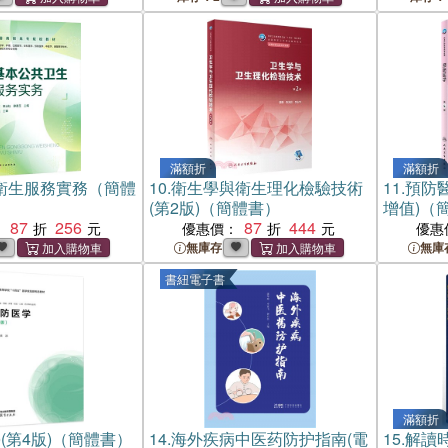
滿額折
滿額折
衛生服務實務（簡體
10.
衛生學與衛生理化檢驗技術
11.
預防醫
(第2版)（簡體書）
增值)（
87
256
87
444
：
優惠價：
優惠
無庫存
無庫
書紐電子書
滿額折
(第4版)（簡體書）
14.
海外疾病中医药防护指南(電
15.
解讀