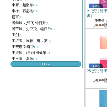
李新、趙淑華
(1)
滿額折
21.
預防醫學
李梅、張必瑤
(1)
書）
楊軍
(1)
優惠價
潘华峰 史亚飞 钟日升
(1)
無庫存
潘華峰、史亞飛、鐘日升
(1)
王劍
(1)
王培玉、馬駿、唐世英
(1)
王宏瑾 張蘇亞
(1)
王振興、(日)神田健策
(1)
王文軍、夏敏
(1)
More
滿額折
25.
預防醫
無庫存