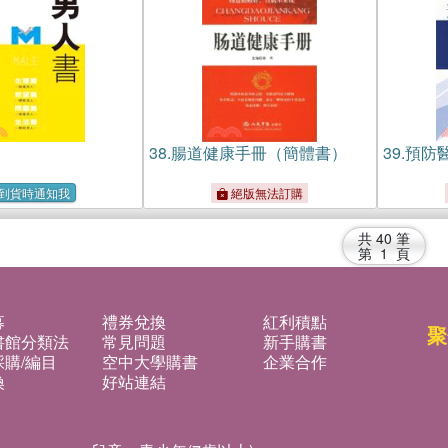
38.
腸道健康手冊（簡體書）
39.
預防
到貨時通知我
絕版無法訂購
共
40
筆
第
1
頁
募
禮券兌換
紅利積點
聚
書館分類法
常見問題
新手購書
購/編目
空中大學購書
企業合作
換
好站連結