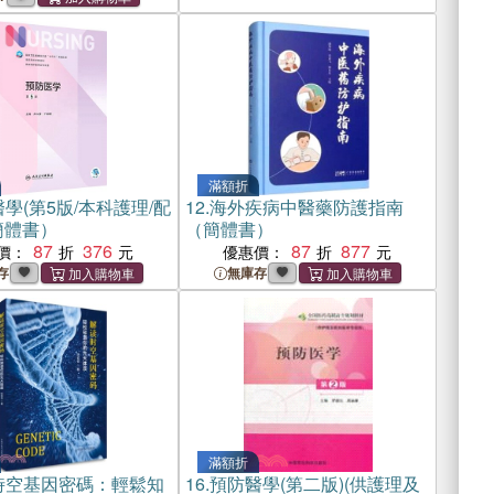
滿額折
學(第5版/本科護理/配
12.
海外疾病中醫藥防護指南
簡體書）
（簡體書）
87
376
87
877
價：
優惠價：
存
無庫存
滿額折
時空基因密碼：輕鬆知
16.
預防醫學(第二版)(供護理及