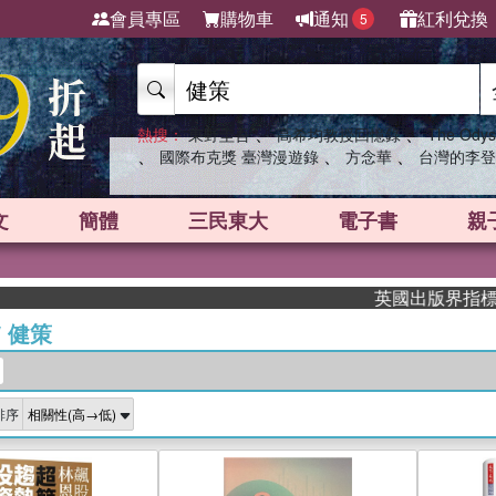
會員專區
購物車
通知
紅利兌換
5
、
、
熱搜：
東野圭吾
高希均教授回憶錄
The Odys
、
、
、
國際布克獎 臺灣漫遊錄
方念華
台灣的李登
文
簡體
三民東大
電子書
親
英國出版界指標大獎肯定！A
/
健策
排序