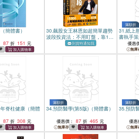
滿額折
學（簡體書）
30.
飆股女王林恩如超簡單趨勢
31.
紙上懸
波段投資法：不用盯盤，靠1條
書執手策
87
151
均線找到200％飆股！【首刷附
：
優惠
到貨時通知我
贈飆股女王交易日誌＋必備軟
無庫
體試用序號】
滿額折
滿額折
少年脊柱健康（簡體
34.
預防醫學(第5版)（簡體書）
35.
預防醫
87
308
87
465
：
優惠價：
優惠
無庫存
無庫