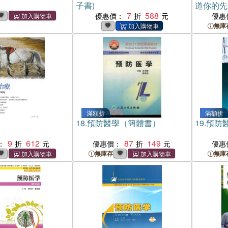
子書)
道你的先
7
588
優惠價：
優惠
無庫
滿額折
滿額折
療
18.
預防醫學（簡體書）
19.
預防
9
612
87
149
：
優惠價：
優惠
無庫存
無庫