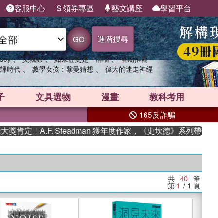
客服中心
領券專區
藝文講座
學習平台
進階搜尋
GO
、
、
、
sey
父親節
如果歷史是一群喵
暑期推薦
、
、
輝時代
數學女孩：黎曼猜想
偉大的迷走神經
子
文具選物
漫畫
教科考用
165反詐騙
.F. Steadman 獲年度作家，《史坎德》系列帶你踏上熱血奇
共
40
筆
第
1
/ 1
頁