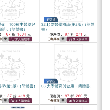
滿額折
壺：100種中醫藥好
32.
預防醫學概論(第2版)（簡體
編記（簡體書）
書）
87
1034
87
271
價：
優惠價：
存
無庫存
滿額折
學(第5版)（簡體書）
36.
大學體育與健康（簡體書）
87
418
87
260
價：
優惠價：
存
無庫存