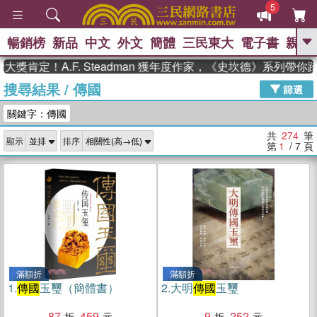
5
暢銷榜
新品
中文
外文
簡體
三民東大
電子書
親子
GO
A.F. Steadman 獲年度作家，《史坎德》系列帶你踏上熱
搜尋結果
/
傳國
、
熱搜：
東野圭吾
高希均教授回憶錄
篩選
、
、
、
The Odyssey
父親節
如果歷
關鍵字：傳國
、
、
史是一群喵
暑期推薦
國際布克
、
、
獎 臺灣漫遊錄
方念華
台灣的李
共
274
筆
顯示
排序
、
、
登輝時代
數學女孩：黎曼猜想
第
1
/ 7
頁
偉大的迷走神經
滿額折
滿額折
1.
傳國
玉璽（簡體書）
2.
大明
傳國
玉璽
87
459
9
252