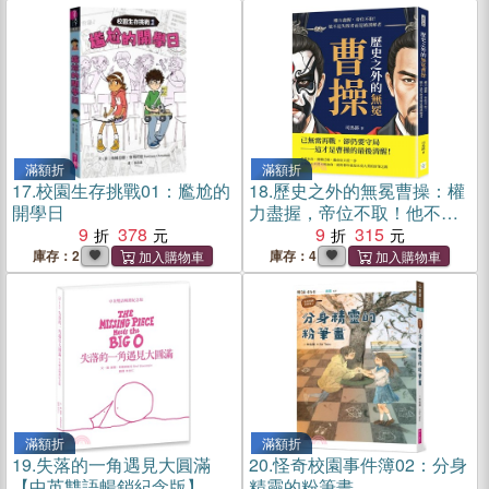
滿額折
滿額折
17.
校園生存挑戰01：尷尬的
18.
歷史之外的無冕曹操：權
開學日
力盡握，帝位不取！他不是
9
378
失敗者而是被誤解者
9
315
庫存：2
庫存：4
滿額折
滿額折
19.
失落的一角遇見大圓滿
20.
怪奇校園事件簿02：分身
【中英雙語暢銷紀念版】
精靈的粉筆畫