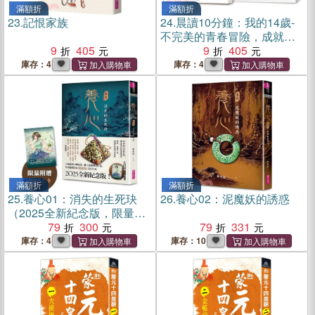
滿額折
滿額折
23.
記恨家族
24.
晨讀10分鐘：我的14歲-
不完美的青春冒險，成就獨
9
405
一無二的小宇宙（附閱讀素
9
405
養題本）
庫存：4
庫存：4
滿額折
滿額折
25.
養心01：消失的生死玦
26.
養心02：泥魔妖的誘惑
（2025全新紀念版，限量附
贈晨欣角色卡）
79
300
79
331
庫存：4
庫存：10