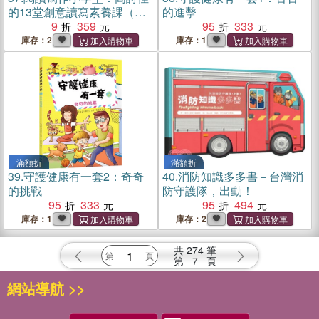
的13堂創意讀寫素養課（限
的進擊
量贈送《詩佳老師的創意思
9
359
95
333
考玩具酷》專冊）
庫存：2
庫存：1
滿額折
滿額折
39.
守護健康有一套2：奇奇
40.
消防知識多多書－台灣消
的挑戰
防守護隊，出動！
95
333
95
494
庫存：1
庫存：2
共
274
筆
第
7
頁
網站導航 >>