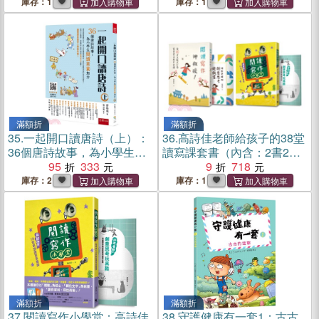
庫存：1
庫存：1
滿額折
滿額折
35.
一起開口讀唐詩（上）：
36.
高詩佳老師給孩子的38堂
36個唐詩故事，為小學生閱
讀寫課套書（內含：2書2手
讀素養加分
95
333
冊）
9
718
庫存：2
庫存：1
滿額折
滿額折
37.
閱讀寫作小學堂：高詩佳
38.
守護健康有一套1：古古