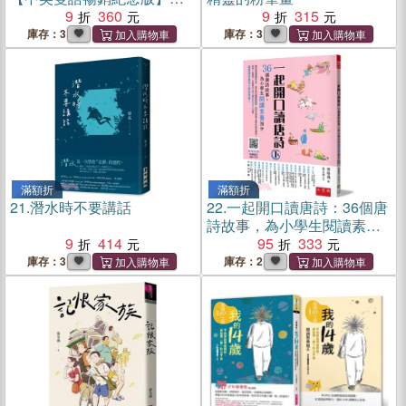
（作者印刷簽名扉頁‧傳頌半
9
360
9
315
世紀的經典繪本）簡單的
庫存：3
庫存：3
圓，卻刻畫出人的一生。
滿額折
滿額折
21.
潛水時不要講話
22.
一起開口讀唐詩：36個唐
詩故事，為小學生閱讀素養
9
414
加分（下）
95
333
庫存：3
庫存：2