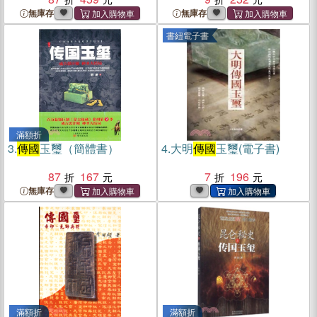
無庫存
無庫存
書紐電子書
滿額折
3.
傳國
玉璽（簡體書）
4.
大明
傳國
玉璽(電子書)
87
167
7
196
無庫存
滿額折
滿額折